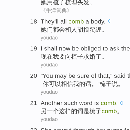
她
用
梳子
梳理头发。
《牛津词典》
They
'll all
comb
a
body.
她们
都会
和人
胡搅
蛮缠。
youdao
I
shall
now
be obliged
to ask
the
现在
我
要
向
梳子求婚
了
。
youdao
"
You
may be
sure
of that,"
said
t
“
你
可以
相信
我的话。”
梳子
说
。
youdao
Another
such
word
is
comb
.
另一个
这样
的
词
是
梳子
comb
。
youdao