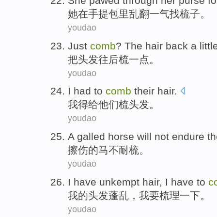
She
pawed
through her
purse fo
她
在
手提包里乱翻
一气
找
梳子。
youdao
Just
comb
? The
hair
back
a littl
把
头发
往后梳
一点
。
youdao
I
had
to
comb
their hair.
我
得
给
他们梳头发。
youdao
A galled
horse
will not
endure th
擦伤
的
马
不
耐
梳
。
youdao
I
have unkempt
hair,
I
have to
c
我
的头发
蓬乱
，我
要
梳理一下。
youdao