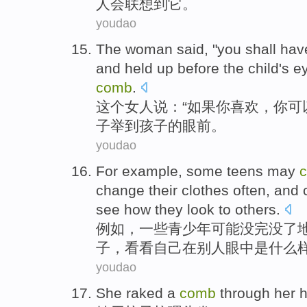
人
会
联想
到
它
。
youdao
The
woman
said
, "
you
shall
hav
and
held
up before the
child
's
e
comb
.
这个
女人
说
：“
如果
你
喜欢
，你
可
子
举
到
孩子
的
眼前
。
youdao
For example
,
some
teens
may
change
their
clothes
often
, and 
see how they look to
others
.
例如
，
一些
青少年
可能
没完没了
子
，
看看
自己
在
别人
眼中是什么
youdao
She
raked a
comb
through
her h