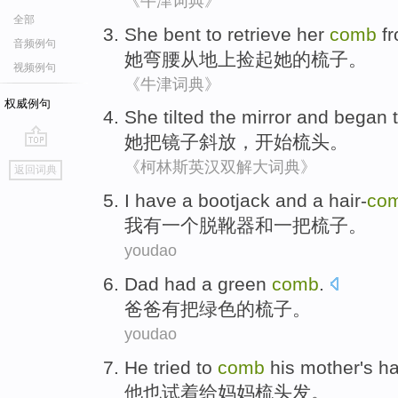
《牛津词典》
全部
She
bent to
retrieve
her
comb
f
音频例句
她
弯腰
从
地上
捡起
她
的
梳子
。
视频例句
《牛津词典》
权威例句
She
tilted
the
mirror
and
began 
她
把
镜子
斜放
，
开始
梳头。
go
《柯林斯英汉双解大词典》
返回词典
top
I
have
a
bootjack
and
a
hair-
co
我
有
一
个
脱靴器
和
一
把梳子
。
youdao
Dad
had a
green
comb
.
爸爸
有
把
绿色
的
梳子
。
youdao
He
tried
to
comb
his
mother
's ha
他
也
试着
给
妈妈
梳头
发。