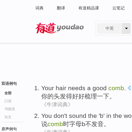
词典
翻译
有道精品课
云笔记
中英
有道 - 网易旗下搜索
双语例句
Your
hair
needs a good
comb
.
全部
你
的头发
得
好好
梳理一下
。
口语
《牛津词典》
书面语
You
don't
sound
the '
b
' in the
wo
论文
说
comb
时字母
b
不
发音
。
原声例句