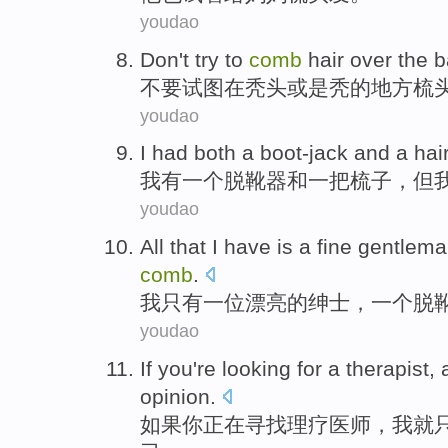
youdao
Don't
try to
comb
hair over
the
b
不要
试图
在
秃头
或是
秃的地方
梳
youdao
I
had both
a
boot-jack
and
a
hai
我
有
一
个
脱靴器
和
一把
梳子
，但
youdao
All that
I
have is
a
fine
gentlema
comb
.
我
只有
一
位
漂亮
的
绅士
，一个
脱
youdao
If
you
're
looking for
a therapist
,
a
opinion
.
如果
你
正在
寻找
理疗
医师，
我
就