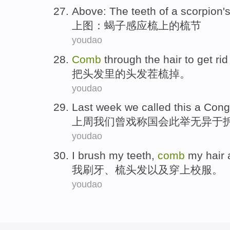
Above
: The teeth
of
a
scorpion
'
上图
：
蝎子
感应
梳
上
的
梳节
youdao
Comb
through
the
hair
to get
rid
把
头发
里
的
头发茬
梳
掉
。
youdao
Last week
we
called this a
Cong
上周
我们
曾戏称
国会
此举无异于
youdao
I
brush my teeth
,
comb
my hair
我
刷牙
、
梳头
发
以及
穿上
校服
。
youdao