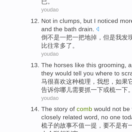
已。
youdao
Not
in clumps,
but
I
noticed
mor
and
the bath
drain
.
倒不是
一把一把地掉，
但是
我
发
比
往常
多
了。
youdao
The horses
like
this
grooming
, 
they
would
tell
you
where
to
scr
马
很喜欢
这种
梳理
，
我
想
，
如果
告诉
你
哪儿
需要
抓一下
或
梳一下
youdao
The
story
of
comb
would not be 
closely
related
word
,
no
one
tod
梳子
的
故事
不值一提
，
要不是
有