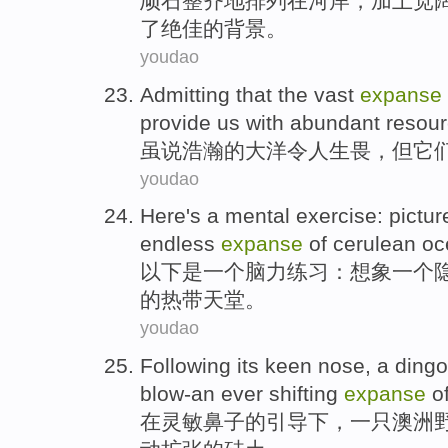
顽石
整齐地
排列
在
河岸
，
加上
宽
了绝佳的背景。
youdao
Admitting that
the vast
expanse
provide
us
with
abundant
resou
虽说
浩瀚
的
大洋
令人生畏，但
它
youdao
Here
's
a
mental
exercise
:
pictur
endless
expanse
of
cerulean
oc
以下
是
一
个
脑力
练习
：
想象
一个
的
热带
天堂
。
youdao
Following
its keen
nose
,
a
dingo
blow-an ever
shifting
expanse
o
在
灵敏
鼻子
的
引导下，
一
只澳洲