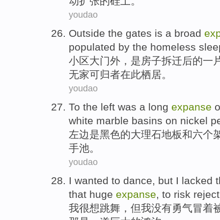
动
扩张
的
硅土
。
youdao
Outside the gates
is
a
broad
ex
populated by
the
homeless
slee
小区大
门外
，
是
房子
拆迁
后的
一
无家可归者
在
此栖居。
youdao
To the left
was
a long
expanse
o
white
marble basins
on
nickel
p
左边
是
黑色
的
大理石
地板
和
六个
手池。
youdao
I
wanted to
dance
,
but
I
lacked
t
that
huge
expanse
, to
risk
rejec
我
很
想
跳舞
，
但
我
没有勇气
冒着