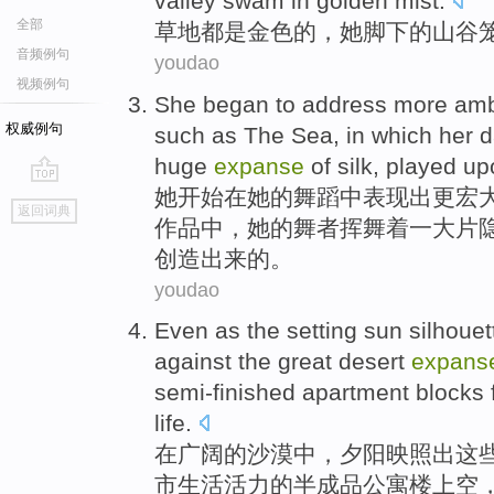
valley
swam
in
golden
mist
.
全部
草地
都
是
金色
的
，
她
脚下
的
山谷
音频例句
youdao
视频例句
She
began to
address
more
amb
权威例句
such as
The Sea,
in
which
her
d
huge
expanse
of
silk
, played u
她
开始
在
她
的
舞蹈
中表现出
更
宏
go
返回词典
top
作品
中
，她的
舞者
挥舞
着一大片
创造出来的。
youdao
Even
as the setting sun silhouet
against the great
desert
expans
semi-finished
apartment
blocks
life
.
在
广阔
的
沙漠
中，
夕阳
映照出
这
市生活
活力
的半成品
公寓楼
上空