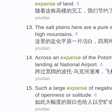
expanse
of
land.
随着
这栋
高楼
的
完工
，
我们
节约
youdao
The
salt plains
here are
a
pure 
high mountains
.
这里
的
盐化
平原
一
片
洁白
，
四周
youdao
Across an
expanse
of the
Poto
landing
at
National
Airport
.
跨过
宽阔
的
波托·
马克
河漫滩，
飞
youdao
Such
a large
expanse
of
negati
of
openness
or
solitude
.
如此
大幅度
的
留白
也给
人
以
空旷
youdao