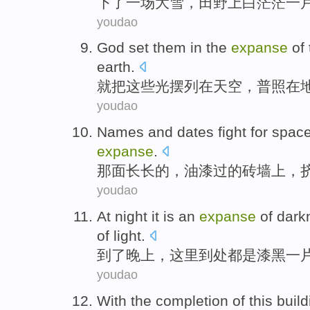
下了
一
场
大雪
，
田野
上白茫茫
一
youdao
God
set
them
in
the
expanse
of
earth
.
就
把
这些
光
摆列
在
天空
，普照
在
youdao
Names
and
dates
fight for spac
expanse
.
那
面
长长的
，
油漆过
的
砖墙
上
，
youdao
At
night
it
is
an
expanse
of
dark
of
light
.
到了
晚上
，这里到处都
是
漆黑
一
youdao
With
the
completion
of
this buil