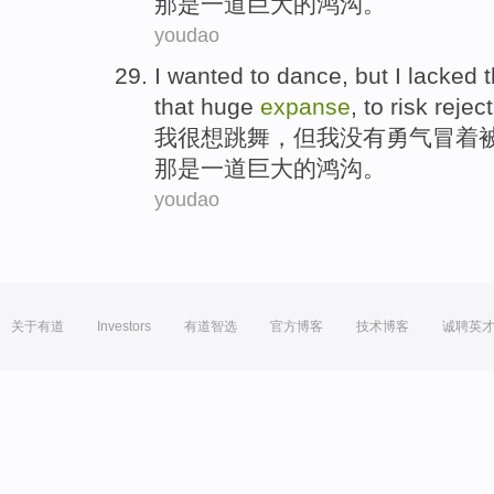
那
是
一道
巨大的
鸿沟
。
youdao
I
wanted to
dance
,
but
I
lacked
t
that
huge
expanse
, to
risk
rejec
我
很
想
跳舞
，
但
我
没有勇气
冒着
那
是
一道
巨大的
鸿沟
。
youdao
关于有道
Investors
有道智选
官方博客
技术博客
诚聘英