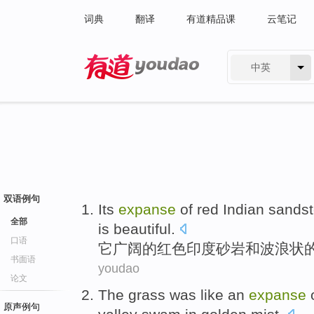
词典
翻译
有道精品课
云笔记
中英
有道 - 网易旗下搜索
双语例句
Its
expanse
of
red
Indian
sands
全部
is
beautiful
.
口语
它
广阔
的
红色
印度
砂岩
和
波浪
状
书面语
youdao
论文
The grass
was
like an
expanse
原声例句