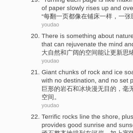
of
paper
slowly rises
up
and over
“
每
翻
一
页
都
像
在
铺床
一样，一张
youdao
There is something about
natur
that
can
rejuvenate
the mind a
大自然
和
广阔
的
空间
能
让更新思
youdao
Giant chunks
of
rock
and
ice
soa
with
no
destination
, and
no
set p
巨
形
的
岩石
和
冰块
漫
无
目的
，
毫
空间。
youdao
Terrific rocks
line
the
shore
,
plus
provides
good
sunrise
and
suns