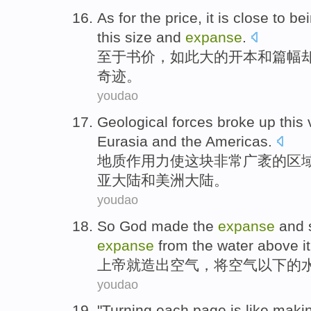
As for the
price
, it is close to b
this
size
and
expanse
.
至于
书价，如此大
的
开本
和篇幅
奇迹。
youdao
Geological
forces broke up
this
Eurasia
and
the Americas
.
地质
作用力
使这块非常
广袤
的区
亚
大陆
和
美洲大陆。
youdao
So God
made
the
expanse
and
expanse
from the
water
above it
上帝
就造
出空气，将空气
以下
的
youdao
"
Turning
each
page
is
like
maki