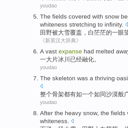
youdao
The fields
covered with
snow b
whiteness
stretching to infinity.
田野
被
大雪
覆盖
，
白茫茫
的
一眼
《新英汉大辞典》
A
vast
expanse
had
melted awa
一
大片
冰川
已经
融化
。
youdao
The
skeleton
was
a
thriving
oasi
整个
骨架
都有如
一个
如同沙漠般
youdao
After the
heavy snow
,
the fields
whiteness
.