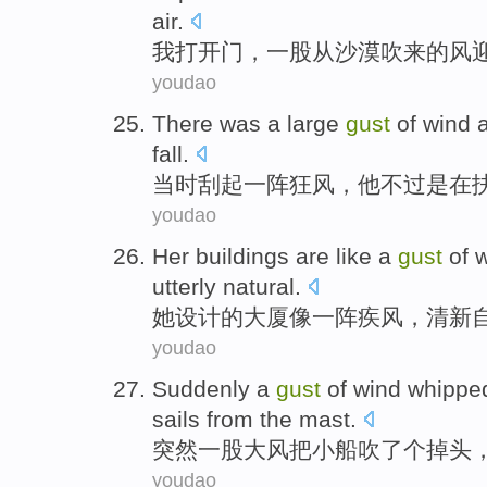
air.
我
打开
门
，
一
股
从沙漠
吹来
的
风
youdao
There
was
a large
gust
of wind 
fall
.
当时刮
起
一阵
狂风，
他
不过
是
在
youdao
Her
buildings are
like
a
gust
of 
utterly
natural.
她
设计的
大厦
像
一阵
疾风，清新
youdao
Suddenly
a
gust
of wind whippe
sails
from the
mast
.
突然
一
股大风把
小船
吹了个掉头
youdao