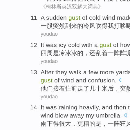
《柯林斯英汉双解大词典》
A
sudden
gust
of
cold wind mad
一
股突然
刮来
的
冷风
吹得
我
打哆
youdao
It
was
icy cold
with a
gust
of
how
四周
是
冷冰冰
的，
还刮
着一阵阵
youdao
After
they
walk
a
few more yard
gust
of wind
and
confusion
.
他们
接着
往前走
了
几十
米后，
突
youdao
It was raining heavily
, and then 
wind
blew
away
my
umbrella
.
雨
下得很大，
更
糟的是，
一阵
狂