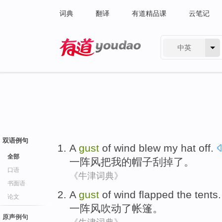
词典
翻译
有道精品课
云笔记
中英
有道 - 网易旗下搜索
双语例句
A
gust
of wind blew
my
hat
off
.
全部
一阵风
把
我
的
帽子
刮
掉了
。
口语
《牛津词典》
书面语
A
gust
of wind
flapped
the
tents
.
论文
一阵风
吹动
了
帐篷
。
原声例句