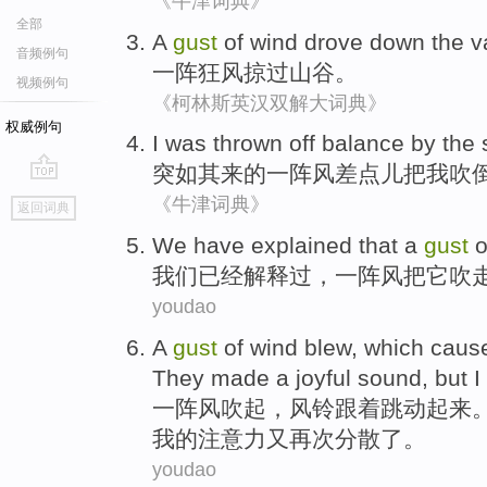
《牛津词典》
全部
A
gust
of wind
drove down
the v
音频例句
一阵
狂风
掠过
山谷。
视频例句
《柯林斯英汉双解大词典》
权威例句
I
was thrown off balance by the
突如其来
的
一阵风
差点儿把
我
吹
go
《牛津词典》
返回词典
top
We
have
explained
that
a
gust
o
我们
已经
解释过
，
一阵风
把
它
吹
youdao
A
gust
of wind blew,
which caus
They
made a
joyful
sound
,
but
I
一阵风吹
起，
风铃
跟着跳动起来
我的
注意力
又再次分散了。
youdao