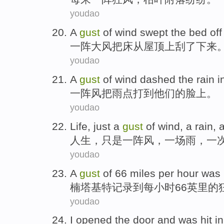
youdao
A
gust
of wind swept the
bed
off
一阵
大风把
床
从屋顶上刮
了
下来
youdao
A
gust
of wind dashed
the rain
i
一阵风
把雨点打
到
他们
的脸上。
youdao
Life
,
just
a
gust
of wind
,
a
rain
,
人生
，
只是
一阵风
，
一
场雨
，
一
youdao
A
gust
of
66
miles
per
hour
was
楠塔基特
记录
到
每
小时
66
英里
的
youdao
I
opened
the door
and was
hit in