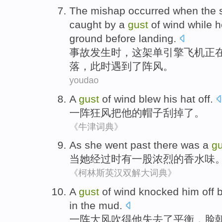
The mishap
occurred
when
the 
caught
by a
gust
of wind
while h
ground
before landing.
事故
发生
时
，
这
架单引擎
飞机
正
落，此时
遇到了阵风
。
youdao
A
gust
of wind blew
his
hat
off
.
一阵
狂风把
他
的
帽子
刮掉了。
《牛津词典》
As
she
went past
there was
a
gu
当
她
经过
时有
一
股
浓烈
的
香水味
《柯林斯英汉双解大词典》
A
gust
of
wind
knocked
him
off
in
the
mud
.
一阵
大风吹
得
他
失去了
平衡
，
脸