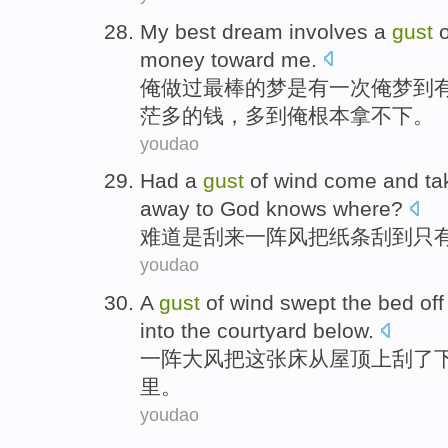
My
best
dream
involves
a
gust
o
money
toward me.
俺
做
过
最棒
的
梦
是
有
一次
俺梦到
茫
多的钱，多到俺根本拿不下。
youdao
Had
a
gust
of
wind
come
and ta
away
to
God knows
where
?
难道
是
刮
来
一阵风
把
纸条
刮
到
只
youdao
A
gust
of wind swept
the
bed
off
into
the
courtyard
below
.
一阵
大风
把
这
张床
从
屋顶上
刮了
里
。
youdao