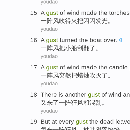
youdao
A
gust
of wind made
the
torches
一阵风
吹得
火把
闪闪发光。
youdao
A
gust
turned
the boat over.
一阵风
把小船刮翻了。
youdao
A
gust
of wind made
the
candle
一阵风
突然把
蜡烛
吹灭了。
youdao
There
is another
gust
of wind
an
又
来了一阵狂风
和
混乱
。
youdao
But at
every
gust
the
dead
leav
每
来
一阵
狂风，
枯叶
附
落纷纷
。