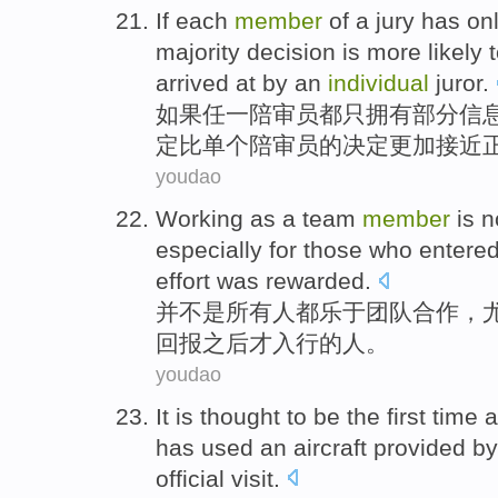
If
each
member
of a jury
has
on
majority
decision
is more
likely 
arrived at by an
individual
juror
.
如果
任一
陪审员
都
只
拥有
部分
信
定
比
单个
陪审员的决定
更加
接近
youdao
Working
as
a
team
member
is n
especially for
those who
entere
effort
was rewarded
.
并
不是
所有
人
都乐于
团队
合作
，
回报
之后才入
行的人。
youdao
It
is
thought to be
the first time
has
used
an aircraft
provided
by
official
visit
.