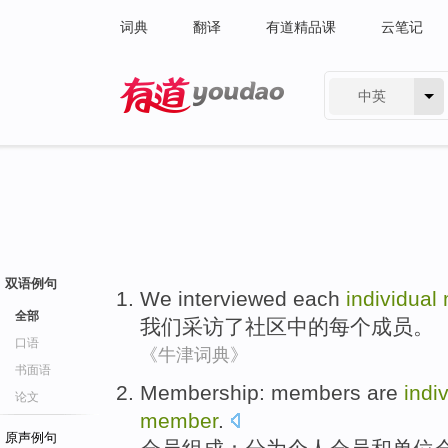
词典
翻译
有道精品课
云笔记
中英
有道 - 网易旗下搜索
双语例句
We
interviewed
each
individual
全部
我们
采访了
社区
中的
每个
成员
。
口语
《牛津词典》
书面语
Membership
:
members are
indi
论文
member
.
原声例句