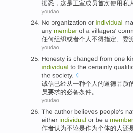
据悉，这
是
王室
成员
首次
使用
私
youdao
No
organization
or
individual
ma
any
member
of a
villagers'
comm
任何
组织
或者
个人
不得
指定
、
委
youdao
Honesty
is changed
from
one
ki
individual
to the certainly qualifi
the
society
.
诚信
已经
从
一
种
个人
的
道德
品质
员
要求的必备条件。
youdao
The author
believes
people
's
na
either
individual
or
be a
membe
作者
认为不论是作为
个体
的
人
还