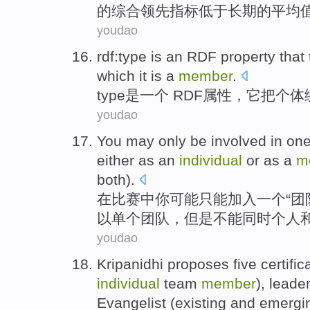
的
综合
领先指标低于长期的平均值
youdao
rdf:
type
is
an
RDF
property
that
which
it
is
a
member
.
type
是
一个 RDF
属性
，
它
把
个体
youdao
You
may
only be
involved
in
on
either
as
an
individual
or
as
a
m
both
).
在
比赛
中
你
可能
只能
加入
一个
“
团
以
单个
团队，
但是
不能
同时个人
youdao
Kripanidhi
proposes
five
certific
individual
team
member
),
leader
Evangelist
(
existing
and
emergi