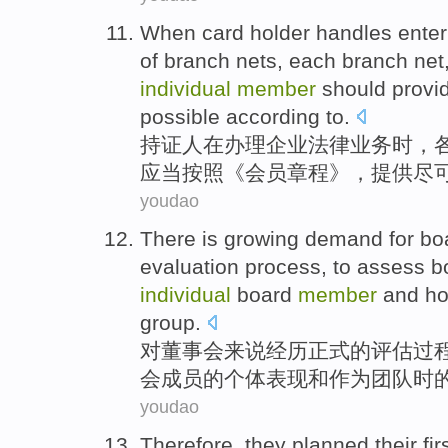
When card holder handles
enter
of
branch
nets,
each
branch net,
individual
member
should
provi
possible
according to
.
持证人
在办理
企业
法律
业务
时，
应当
按照
《会员章程》，
提供
尽
youdao
There
is growing
demand
for
bo
evaluation
process
,
to
assess
b
individual
board
member
and
h
group
.
对
董事会
来说
经历
正式
的
评估
过
会
成员
的
个体
表现
和
作为团队
时
youdao
Therefore
,
they
planned
their fir