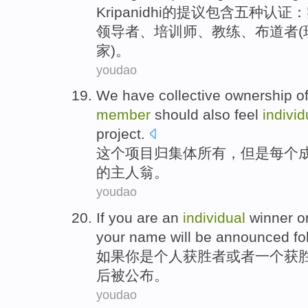
Kripanidhi
的提议包含
五种
认证
：
领导者
、
培训师
、
教练
、
布道者
(
家)。
youdao
We have collective
ownership
o
member
should
also feel
individ
project
.
这个
项目
归
集体
所有
，
但是
每个
的
主人翁
。
youdao
If
you
are an
individual
winner
o
your
name
will
be
announced fo
如果
你
是个
人获胜者
或者
一个
获
后
被
公布。
youdao