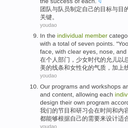
the
success
of
each.
团队
与
队员
制定
自己
的
目标
与
目
关键
。
youdao
In
the
individual
member
catego
with
a total of
seven
points
. "
Yo
face,
with
clear
eyes
,
nose
,
and
在
个人
部门，
少女
时代
的
允
儿
以
美
的线条和
女性
化的气质，
加上
youdao
Our
programs
and
workshops
a
and
content
,
allowing
each
indi
design
their
own
program
accord
我们
的
节目
和
研习
会
在
时间
和
内
都
能够
根据
自己
的
需要来
设计
适
youdao