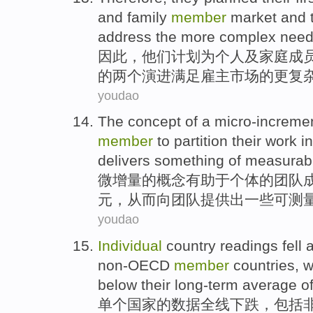
and
family
member
market
and
address
the
more
complex
nee
因此
，
他们
计划
为
个人
及
家庭
成
的
两个
演进
满足
雇主
市场
的
更
复
youdao
The
concept
of
a
micro-increme
member
to
partition
their
work
i
delivers
something
of
measurab
微增量
的
概念
有助于
个体
的
团队
元
，
从而
向团队
提供出
一些
可测
youdao
Individual
country
readings
fell
a
non-OECD
member
countries, w
below their
long-term
average
o
单个
国家
的
数据全线
下跌
，
包括