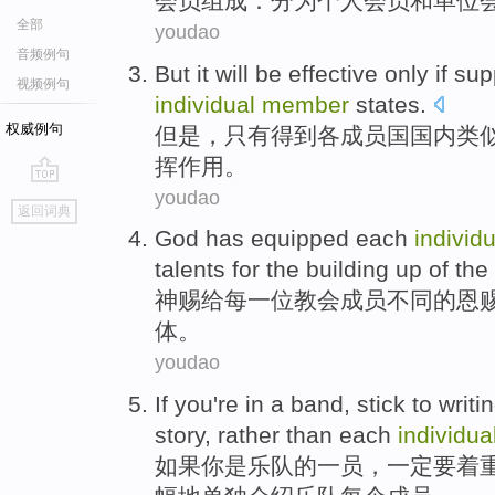
会员
组成：
分为
个人
会员
和
单位
全部
youdao
音频例句
But
it will be effective
only if
sup
视频例句
individual
member
states
.
权威例句
但是
，
只有
得到
各
成员国国内
类
挥作用。
youdao
go
返回词典
top
God
has equipped
each
individ
talents
for the
building up
of
the
神
赐给
每一
位
教会
成员不同的
恩
体。
youdao
If
you
're
in
a
band
, stick
to
writi
story,
rather
than
each
individua
如果
你
是
乐队
的
一
员
，一定
要
着