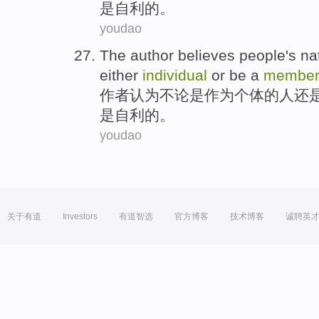
是
自利
的。
youdao
The author
believes
people
's
na
either
individual
or
be a
membe
作者
认为不论是作为
个体
的
人
还
是
自利
的。
youdao
关于有道
Investors
有道智选
官方博客
技术博客
诚聘英