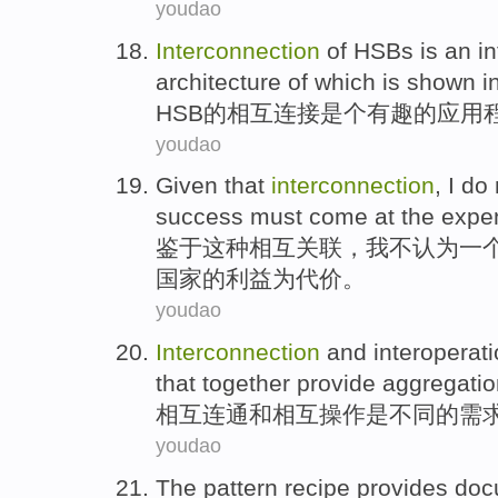
youdao
Interconnection
of
HSBs
is an
i
architecture
of
which is shown
i
HSB
的
相互连接是个
有趣的
应用
youdao
Given
that
interconnection
,
I
do 
success
must
come at
the expe
鉴于
这种
相互关联
，
我
不
认为
一
国家
的
利益为代价。
youdao
Interconnection
and
interoperat
that
together
provide
aggregatio
相互连通
和
相互操作
是
不同
的
需
youdao
The
pattern
recipe
provides
doc