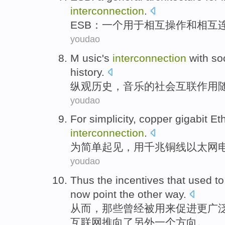
interconnection
.
ESB
：
一个
用于
相互
操作
和
相互
youdao
M
usic
's
interconnection
with
so
history
.
纵观
历史，音乐
的
社会
互联
作用
youdao
For
simplicity
,
copper gigabit
Et
interconnection
.
为
简单起见
，用千兆
铜线
以太网
youdao
Thus
the incentives
that
used
t
now
point
the
other
way
.
从而
，
那些
曾经被
用来
促进
更
广
互联网推向
了
另外一个方向。