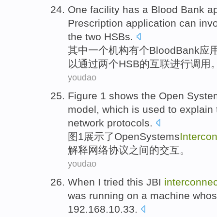
One
facility
has
a
Blood
Bank
ap
Prescription
application
can
inv
the
two
HSBs
.
其中一个
机构
有
个
Blood
Bank
应
以
通过
两个
HSB
的
互联
进行
调用
youdao
Figure
1
shows
the
Open
Syste
model
,
which
is
used to
explain
network
protocols
.
图
1
展示
了
Open
Systems
Interco
解释
网络
协议
之间
的
交互
。
youdao
When
I
tried
this
JBI
interconnec
was
running
on
a
machine
whos
192.168.10.33.