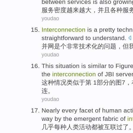
between
services
is also
growin
服务
密度
越来越
大，
并且
各种
服
youdao
Interconnection
is
a
pretty
techn
straightforward
to understand
.
并网
是个
非常
技术化
的
问题
，
但
youdao
This
situation is
similar
to
Figur
the
interconnection
of
JBI
serve
这种
情况
类似
于第 1
部分
的
图
7
，
连
。
youdao
Nearly
every facet
of
human
act
way by the emergent fabric of
i
几乎
每种
人类
活动
都被
互联过了