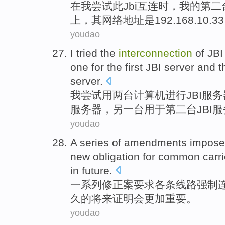
在
我
尝试
此
J
bi
互连
时，
我
的
第二
上，其
网络
地址
是192.168.10.33
youdao
I
tried
the
interconnection
of
JBI
one
for
the first
JBI
server
and
t
server.
我
尝试
用
两
台计算机
进行
JBI
服务
服务器
，
另
一台用于
第二
台JBI
youdao
A series of
amendments
impos
new
obligation
for
common
carr
in
future
.
一系列
修正案
要求各条线路
强制
久的将来
证明
会
更加
重要
。
youdao