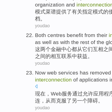
organization
and
interconnectio
模式
菜谱
提供了
有关
指定
模式
的
档
。
youdao
Both
centres
benefit
from
their
i
as
well
as
with
the rest
of
the
gl
这
两
个
金融中心
都
从
它们
互相
之
之间
的
相互联系
中获益
。
youdao
Now
web
services
has removed
interconnection
of
applications
i
现在
，
Web
服务
通过
允许
应用程
连
，从而克服
了
另
一个
障碍
。
youdao