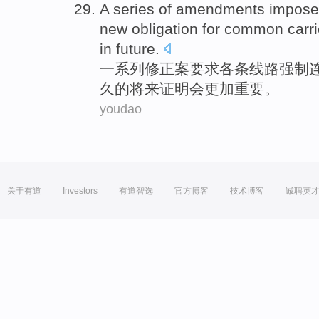
A series of
amendments
impos
new
obligation
for
common
carr
in
future
.
一系列
修正案
要求各条线路
强制
久的将来
证明
会
更加
重要
。
youdao
关于有道
Investors
有道智选
官方博客
技术博客
诚聘英