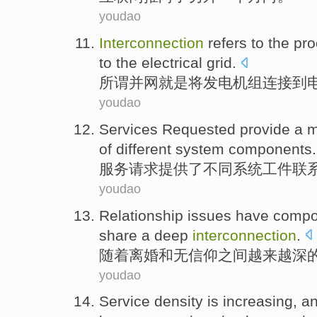
youdao
Interconnection
refers
to
the
pro
to
the electrical grid
.
所谓
并网
就是
将
发电机组
连接
到
youdao
Services
Requested
provide
a
m
of
different
system
components
.
服务
请求
提供
了
不同
系统
工件
联
youdao
Relationship
issues
have comp
share a
deep
interconnection
.
随着
离婚
和
无信仰
之间
越来越
深
youdao
Service
density
is
increasing
,
a