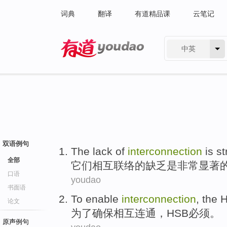
词典
翻译
有道精品课
云笔记
中英
有道 - 网易旗下搜索
双语例句
The
lack of
interconnection
is
st
全部
它们相互联络
的
缺乏
是
非常显著
口语
youdao
书面语
To
enable
interconnection
,
the 
论文
为了
确保
相互连通
，
HSB
必须
。
原声例句