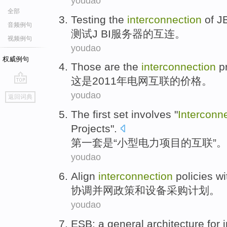
youdao
全部
Testing
the
interconnection
of
J
音频例句
测试
J BI
服务器
的
互连
。
视频例句
youdao
权威例句
Those
are
the
interconnection
p
这
是
2011年
电网
互联的价格。
go
youdao
返回词典
top
The first
set
involves "
Interconn
Projects
".
第一
套
是“
小型
电力
项目
的
互联
”。
youdao
Align
interconnection
policies
wi
协调
并网
政策
和
设备
采购计划。
youdao
ESB
:
a
general
architecture
for