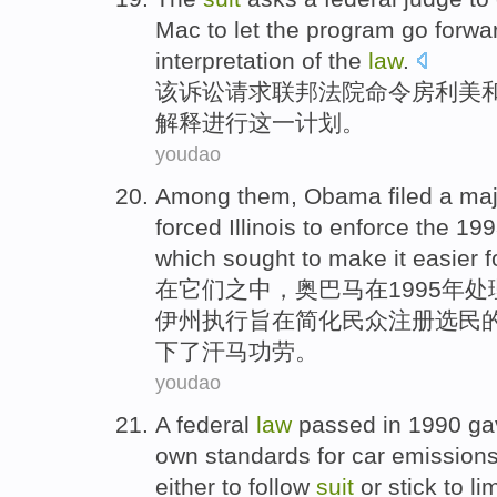
Mac to let the
program
go forwa
interpretation
of
the
law
.
该
诉讼
请求
联邦
法院
命令
房
利美
解释
进行
这
一
计划
。
youdao
Among
them
,
Obama
filed a
maj
forced
Illinois
to
enforce
the 19
which
sought
to make it
easier
f
在
它们
之中，
奥巴马
在1995年
伊州
执行
旨在
简化
民众
注册
选民
下了汗马功劳。
youdao
A
federal
law
passed
in 1990
ga
own
standards
for
car
emission
either to follow
suit
or stick to
li