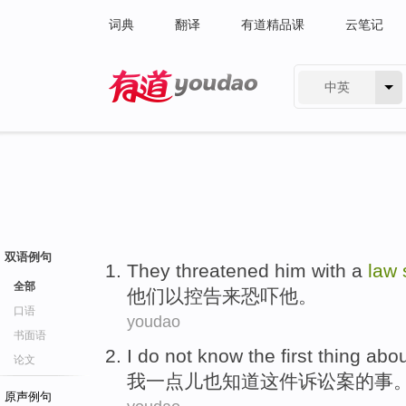
词典
翻译
有道精品课
云笔记
中英
有道 - 网易旗下搜索
双语例句
They
threatened
him
with
a
law
全部
他们
以
控告
来恐吓
他
。
口语
youdao
书面语
I
do not
know
the first
thing abo
论文
我
一点儿
也
知道
这件
诉讼案的
事
原声例句