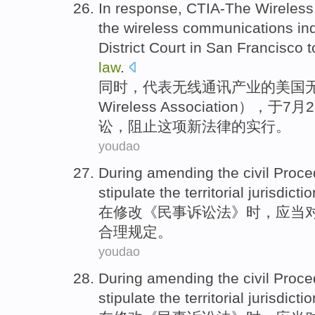
In response,
CTIA-The
Wireless
the
wireless
communications
in
District Court
in San Francisco
t
law
.
同时，
代表
无线
通讯
产业
的
美国
Wireless Association），于
7月
讼
，
阻止
这项
新
法律
的实行。
youdao
During
amending
the
civil
Proce
stipulate
the
territorial
jurisdictio
在
修改
《
民事
诉讼法
》时，
应当
合理规定。
youdao
During
amending
the
civil
Proce
stipulate
the
territorial
jurisdictio