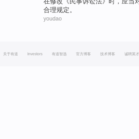
在
修改
《
民事
诉讼法
》时，
应当
合理规定。
youdao
关于有道
Investors
有道智选
官方博客
技术博客
诚聘英