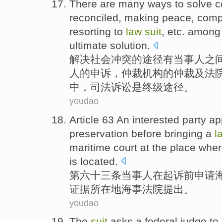
There are
many
ways
to
solve
c
reconciled
, making peace, comp
resorting to
law
suit
,
etc.
among
ultimate
solution
.
解决
社会
冲突
的
途径
有
当事人之
人的申诉，
仲裁
机构的仲裁
及
法
中，
司法
诉讼
是
终级
途径
。
youdao
Article 63 An
interested party
ap
preservation
before
bringing a
l
maritime
court
at the place whe
is
located
.
第六十三条
当事人
在
起诉
前
申请
证据
所在地
海事
法院提出
。
youdao
The
suit
asks
a
federal
judge
to