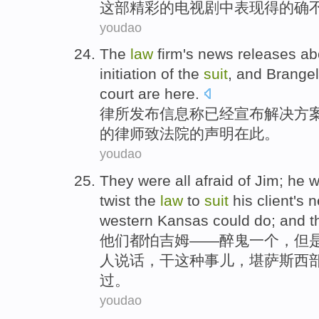
这部精彩的电视剧中表现得的确
youdao
The
law
firm
's news
releases
ab
initiation
of
the
suit
,
and
Brangel
court
are here
.
律
所
发布
信息称已经宣布
解决方
的
律师
致法院
的
声明
在此。
youdao
They
were
all
afraid of
Jim
; he 
twist the
law
to
suit
his client's
western
Kansas
could
do
; and 
他们
都
怕
吉姆
——
醉鬼
一个
，
但
人说话，
干
这种事儿，
堪萨斯
西
过。
youdao