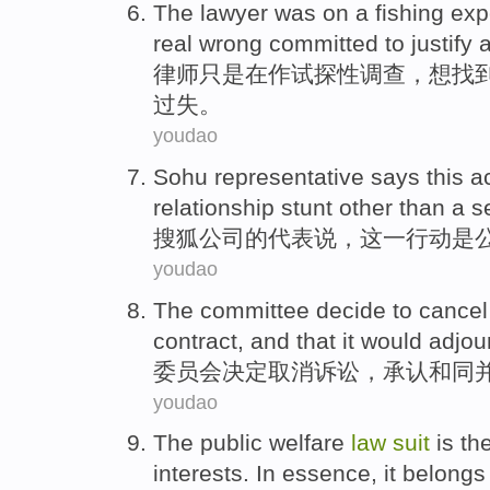
The lawyer
was
on
a fishing
exp
real
wrong
committed
to
justify 
律师
只是
在
作
试探性调查，
想
找
过失
。
youdao
Sohu
representative
says
this
a
relationship
stunt
other
than
a s
搜狐公司
的
代表
说，
这
一
行动
是
youdao
The committee
decide to
cancel
contract,
and
that it
would adjou
委员会
决定
取消
诉讼
，承认
和
同
youdao
The
public welfare
law
suit
is
th
interests
.
In essence
,
it
belongs 