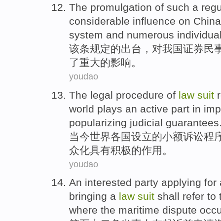
The
promulgation
of
such a
regu
considerable
influence
on
China
system
and
numerous individua
该条
规定
的
出台，
对
我国
证券
民
了
重大的
影响
。
youdao
The legal
procedure
of
law
suit
r
world
plays an
active
part
in
imp
popularizing
judicial
guarantees
当今
世界各国
设立
的
小额
诉讼
程
众化
具有
积极
的
作用
。
youdao
An interested
party
applying for
bringing a
law
suit
shall
refer to 
where the maritime
dispute
occu