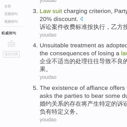
youdao
全部
Law
suit
charging
criterion
,
Part
音频例句
20% discount.
视频例句
诉讼
案件收费
标准
按执行，
乙方
权威例句
youdao
Unsuitable
treatment
as adopted
go
the
consequences
of
losing a
l
返回词典
top
企业不
适当
的
处理
往往导致不良
果
。
youdao
The
existence
of
affiance
offers
asks
the parties
to bear some
d
婚约
关系
的
存在
将产生
特定
的
诉
负有
特定义务。
youdao