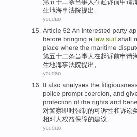
第五十二条
当事人
在
起诉
前
申请
生地
海事
法院
提出。
youdao
Article 52
An
interested party
ap
before
bringing a
law
suit
shall
r
place where the maritime
disput
第五十二
条
当事人
在
起诉
前
申请
生地
海事
法院
提出。
youdao
It also
analyses
the litigiousnes
police
prompt
coercion
, and
giv
protection
of the
rights and bene
对
警察
即时
强制
的
可诉性
和
诉讼
相对人
权益
保障
的
建议
。
youdao