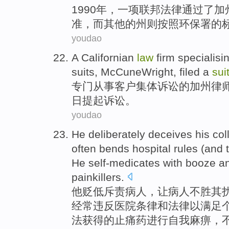
1990年，
一项
联邦
法律
通过
了
加
准
，
而
其他
的
州则
按照
环保署
的
youdao
A
Californian
law
firm
specialisin
suits,
McCuneWright
, filed a
sui
专门
从事
客户
集体
诉讼
的
加州
律
日
提起诉讼。
youdao
He
deliberately
deceives
his co
often
bends
hospital
rules (and 
He self-medicates
with
booze
an
painkillers
.
他
贬低斥责病人，让病人不胜
其
经常
违反
医院
条律和
法律
以
满足
法
获得
的
止痛药
进行自我麻痹，