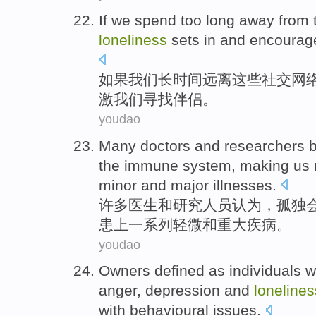
If
we
spend too long
away from
loneliness
sets
in
and
encourag
如果
我们
长
时间
远离
这些
社交网
激
我们
寻找
伴侣。
youdao
Many
doctors
and
researchers
b
the
immune
system
,
making
us
minor
and
major
illnesses
.
许多
医生
和
研究人员
认为
，
孤独
患上
一系列
轻微
和
重大
疾病
。
youdao
Owners
defined
as
individuals
w
anger
,
depression
and
lonelines
with
behavioural
issues
.