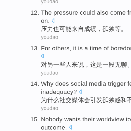
youdao
The
pressure
could
also
come f
on
.
压力
也
可能
来自
成绩
，
孤独
等
。
youdao
For
others
,
it
is
a
time
of
bored
对
另一些人来说
，
这
是
一
段
无聊
youdao
Why does
social
media
trigger
f
inadequacy
?
为什么
社交
媒体
会引发
孤独感
和
youdao
Nobody
wants
their worldview
to
outcome
.