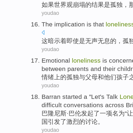
如果
世界观崩塌的结果是
孤独
，
youdao
The
implication
is
that
lonelines
这
暗示着
即使
是
无声无息
的，
孤
youdao
Emotional
loneliness
is
concern
between
parents
and
their
child
情绪上
的
孤独
与
父母
和
他们
孩子
youdao
Barran
started
a
"
Let
's
Talk
Lone
difficult
conversations
across
Br
巴隆尼斯·
巴伦
发起了
一项
名为“
让
国
引发
了激烈的
讨论
。
youdao