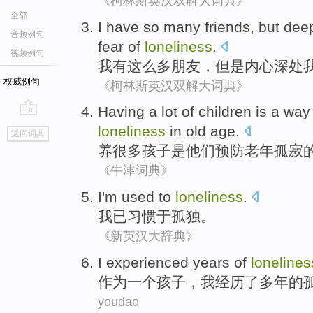
《柯林斯英汉双解大词典》
全部
I
have
so
many
friends
,
but
dee
音频例句
fear
of
loneliness
.
视频例句
我
有
这么
多
朋友
，
但是
内心深处
权威例句
《柯林斯英汉双解大词典》
Having a
lot of
children
is
a
way
go
loneliness
in old age.
返回词典
top
养
很多
孩子
是
他们
预防
老年孤寂
《牛津词典》
I
'm used to
loneliness
.
我
已
习惯于
孤独
。
《新英汉大辞典》
I
experienced
years
of
lonelines
作为
一个
孩子
，
我
经历了
多年
的
youdao