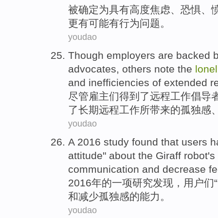
被确定
为
具有
高度
焦虑
、
恐惧
、
更
有可能
有
行为
问题。
youdao
Though
employers
are
backed
b
advocates
,
others
note
the
lone
and
inefficiencies
of
extended
r
尽管
雇主
们得到了
远程
工作
倡导
了
长期远程工作所带来的
孤独感
youdao
A
2016
study
found
that
users
ha
attitude" about the
Giraff
robot
's
communication
and
decrease
fe
2016年
的
一项
研究
发现
，
用户
们“
和
减少
孤独感
的
能力
。
youdao