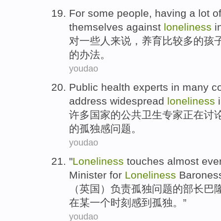
For
some
people
,
having
a
lot
o
themselves
against
loneliness
i
对
一些
人来说
，
养育
比较
多
的
孩
的
办法
。
youdao
Public
health
experts
in
many
c
address
widespread
loneliness
许多
国家
的
公共
卫生
专家
正在
讨
的
孤独感
问题。
youdao
"
Loneliness
touches
almost
eve
Minister
for
Loneliness
Barones
（英国）负责
孤独
问题
的
部长
巴
在
某
一
个时刻感到孤独。”
youdao