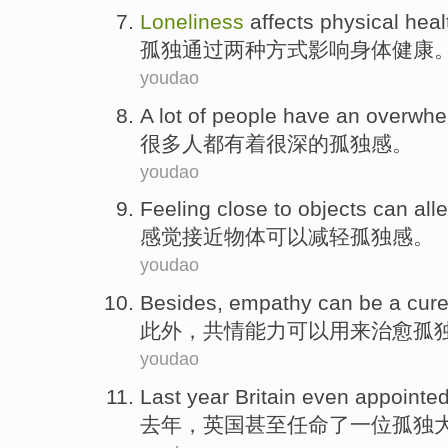
Loneliness
affects
physical
heal
孤独
通过
两种
方式
影响
身体
健康
youdao
A lot of
people
have
an overwhe
很多
人
都有着
很深
的孤独感。
youdao
Feeling
close to
objects
can
all
感觉
接近
物体
可以
减轻
孤独感
。
youdao
Besides
,
empathy
can be
a
cur
此外
，
共情能力
可以
用来
治愈
孤
youdao
Last year
Britain
even
appointe
去年
，
英国
甚至
任命
了一
位
孤独