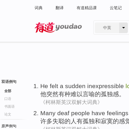
词典
翻译
有道精品课
云笔记
中英
有道 - 网易旗下搜索
双语例句
He
felt a
sudden
inexpressible
l
全部
他
突然
有种难以言喻的
孤独感
。
口语
《柯林斯英汉双解大词典》
书面语
Many
deaf
people
have
feelings
论文
许多
失聪
的
人
有
孤独
和
寂寞
的
感
原声例句