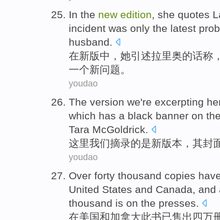
In
the
new
edition
,
she
quotes
L
incident
was only
the
latest
pro
husband.
在
新版
中，
她
引述
拉里
奥
的话
称
一个新
问题
。
youdao
The version
we
're
excerpting
he
which
has a
black
banner on
th
Tara
McGoldrick
.
这里
我们
摘录
的
是
新
版本
，
其
封
youdao
Over forty thousand
copies
have
United States
and
Canada
, and
thousand is on the
presses
.
在
美国
和
加拿大
此书
已
售出
四万