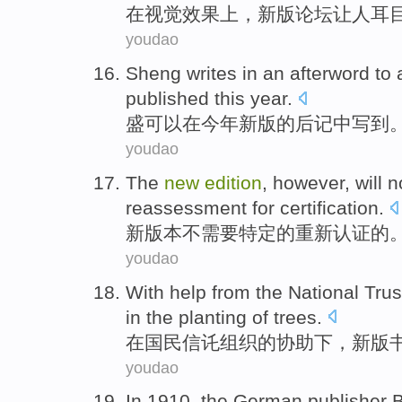
在
视觉
效果
上，
新版
论坛
让
人
耳
youdao
Sheng
writes
in
an
afterword
to 
published this
year
.
盛
可以
在
今年
新版
的
后记
中
写到
youdao
The
new
edition
, however,
will n
reassessment
for
certification
.
新
版本
不
需要
特定的
重新
认证
的
youdao
With
help
from
the
National
Trus
in the
planting
of
trees.
在
国民
信讬组织
的
协助
下，
新版
youdao
In 1910, the
German
publisher