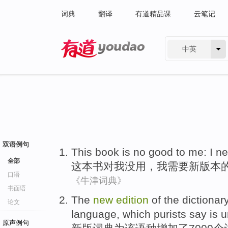
词典
翻译
有道精品课
云笔记
中英
有道 - 网易旗下搜索
双语例句
This book
is no good
to
me
:
I
ne
全部
这本
书
对
我
没用
，
我
需要
新
版本
口语
《牛津词典》
书面语
The
new
edition
of
the
dictionar
论文
language
, which
purists
say
is
u
原声例句