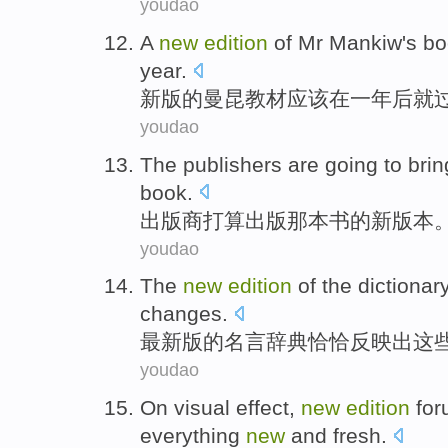
youdao
A
new
edition
of
Mr Mankiw
's b
year
.
新版
的
曼
昆教材
应该
在
一年后就
youdao
The publishers
are going to
brin
book
.
出版商
打算
出版
那
本书
的
新
版本
youdao
The
new
edition
of
the
dictionar
changes
.
最新
版
的
名言辞典
恰恰
反映
出
这
youdao
On
visual
effect
,
new
edition
fo
everything
new
and
fresh
.