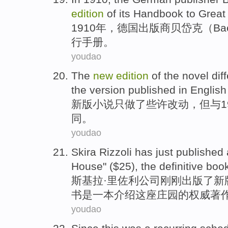
edition
of its
Handbook
to Grea
1910年，
德国
出版商
贝岱
克（Bae
行
手册
。
youdao
The
new
edition
of
the
novel
dif
the
version
published
in English
新版
小说
只做
了
些许
改动，
但
与
1
同
。
youdao
Skira Rizzoli
has just
published
House
" ($
25
), the
definitive
boo
斯基拉·里
佐
利公司
刚刚
出版
了
新
书是一本介绍这座庄园的
权威
著
youdao