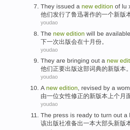
They
issued
a
new
edition
of
lu 
他们
发行了
鲁迅
著作
的
一个
新
版
youdao
The
new
edition
will be
availabl
下一次
出版
会
在十月份。
youdao
They
are bringing
out a
new
edi
他们
正要
出版这部词典
的
新
版本
youdao
A
new
edition
,
revised
by
a
wom
由
一位
女性
修正
的
新
版本
上个月
youdao
The
press
is ready to
turn
out
a
该
出版社
准备
出
一
本大部头
新
版