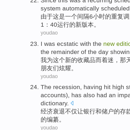
Since
this
was
a
recurring
sched
system
automatically
scheduled
由于
这
是
一
个间隔
6
小时
的
重复
调
1：40
运行
的
新
版本
。
youdao
I
was ecstatic
with
the
new
editi
the remainder
of the
day
showin
我
为
这个
新的
收藏品
而着迷，
那
朋友们炫耀。
youdao
The recession
,
having
hit high s
accounts),
has also
had
an imp
dictionary
.
经济
衰退
不仅让
银行
和
储户
的
存
的编纂。
youdao