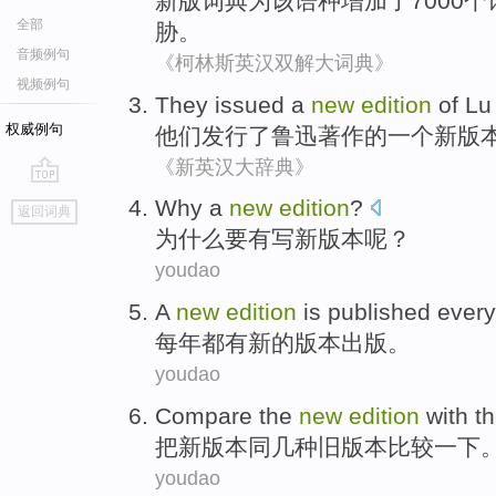
新版
词典
为
该
语种
增加
了7000
全部
胁。
音频例句
《柯林斯英汉双解大词典》
视频例句
They
issued
a
new
edition
of
Lu
权威例句
他们
发行了
鲁迅
著作
的
一个
新
版
《新英汉大辞典》
go
Why
a
new
edition
?
返回词典
top
为什么要
有写
新
版本
呢？
youdao
A
new
edition
is
published
every
每年
都
有
新的
版本
出版
。
youdao
Compare
the
new
edition
with
th
把
新
版本
同
几种旧版本
比较
一下
youdao