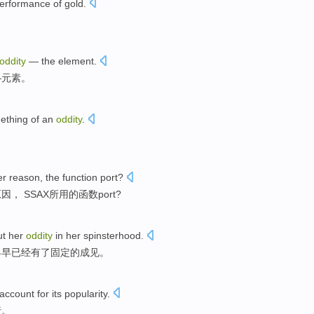
erformance
of
gold
.
oddity
— the
element
.
—
元素
。
ething of
an
oddity
.
er
reason
,
the
function
port
?
原因
， SSAX
所用的
函数
port
?
ut
her
oddity
in her
spinsterhood
.
界
早
已经有
了固定的成见。
account
for
its
popularity
.
行。