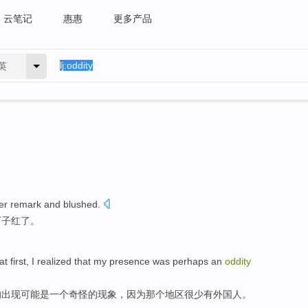
云笔记
惠惠
更多产品
英
er
remark
and
blushed
.
下子红了。
at first
,
I
realized
that
my
presence
was perhaps
an
oddity
的
出现
可能
是
一个
奇怪
的现象，因为那个地区
很少
有外国人。