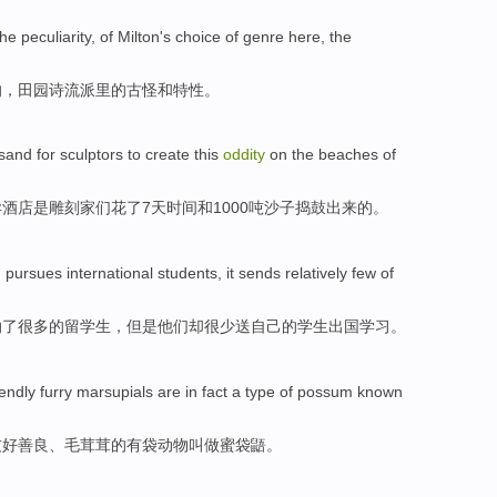
the
peculiarity
, of
Milton
's
choice
of
genre
here, the
的
，田园诗
流派
里的古怪和
特性
。
sand
for
sculptors
to create this
oddity
on the
beaches
of
异酒店是
雕刻家
们
花了
7
天时间
和
1000
吨
沙子
捣鼓出来的。
n
pursues
international students
,
it
sends
relatively few
of
纳了很多的
留学生
，
但是
他们却
很少
送
自己
的
学生
出国学习
。
iendly
furry
marsupials
are
in fact
a type
of
possum known
友好善良
、
毛茸茸
的有
袋动物叫做蜜袋
鼯。