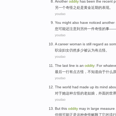
Another
oddity
has been the recent
p
另一个
奇怪之处
是
黄金
近期
的
表现
。
youdao
You
might
also have
noticed
another
您
可能
还
注意到
另外一
件
奇怪
的事—
youdao
A career
woman
is
still
regard as som
职业
妇女
仍然
多少被认为有点
怪
。
youdao
The last
line
is
an
oddity
:
For
whatev
最后
一
行
有点
古怪
，不知道
由于
什么
youdao
The
world
had
made up its mind abo
对于
她
这种
古怪
的
老姑娘
，外面的
世
youdao
But
this
oddity
may
in large measure
但
很
可能
正是
这种
奇怪
解释
了
它
的流