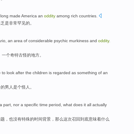
s long made
America
an
oddity
among
rich
countries
.
缺乏
是非常罕见的。
rio
,
an
area
of
considerable psychic
murkiness and
oddity
.
，
一个
奇特
古怪
的
地方。
e
to
look after
the
children
is
regarded
as something
of
an
子
的
男人
是个怪人
。
a
part
,
nor
a
specific
time
period,
what
does it all
actually
问题
，
也没有
特殊的
时间
背景，那么这次召回
到底
意味着
什么