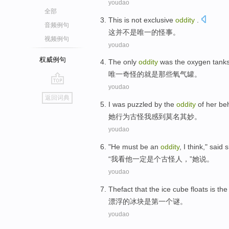
youdao
全部
This
is not
exclusive
oddity
.
音频例句
这
并
不是
唯一的
怪事。
视频例句
youdao
权威例句
The only
oddity
was
the
oxygen tank
唯一
奇怪
的就是
那些
氧气罐。
youdao
go
返回词典
top
I
was puzzled
by the
oddity
of
her
be
她
行为
古怪
我
感到
莫名其妙。
youdao
"
He
must be
an
oddity
,
I
think
,"
said
s
“
我
看
他
一定
是个
古怪人，”她
说
。
youdao
Thefact
that
the
ice cube floats
is
the 
漂浮
的
冰块
是
第一
个
谜
。
youdao