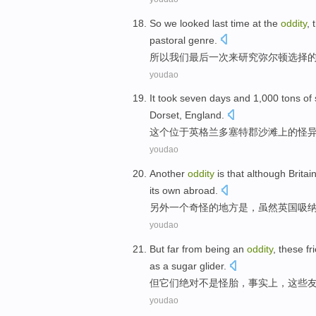
So
we
looked
last
time at
the
oddity
, 
pastoral
genre
.
所以
我们
最后一
次
来
研究
弥
尔顿
选择
youdao
It
took
seven
days
and
1,000
tons
of
Dorset,
England
.
这个
位于英格兰
多塞特郡
沙滩上
的
怪
youdao
Another
oddity
is
that
although
Britai
its own
abroad
.
另外一个
奇怪
的地方
是
，
虽然
英国
吸
youdao
But
far
from being an
oddity
,
these
fr
as a sugar
glider
.
但
它们绝对不是
怪胎
，
事实上
，
这些
youdao