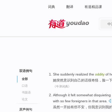
词典
翻译
有道精品课
中
有道 - 网易旗下搜索
双语例句
She
suddenly
realized
the
oddity
of
h
全部
她
突然
意识
到
自己
的话
很奇怪
，脸一
口语
《牛津词典》
书面语
Although it
felt somewhat
disquieting
论文
with
so few
foreigners
in
that
area
.
虽然
一
开始
有些
不安
，但
我
意识
到
我
原声例句