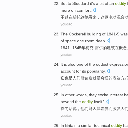
But
to
Stoddard
it's
a bit
of
an
oddity
f
more
on
comfort
.
不过
在
斯托
达德看来，这辆
电动
混合
youdao
The
Cockerell
building
of
1841
-
5
was
of space
one
room
deep.
1841
-
1845年柯克·
雷尔
的
建筑
在
概念
youdao
It
is also
one
of
the oddest
expressio
account
for
its
popularity
.
它
也是
人们
所
创造过
最
奇怪的
表达方
youdao
In
other words
,
they
excite
interest
be
beyond
the
oddity
itself
?
换
句
话说，
他们
能
因
其
差异
而
激发
人
youdao
In Britain
a
similar
technical
oddity
ha