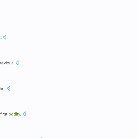
s
.
haviour
.
he
.
first
oddity
.