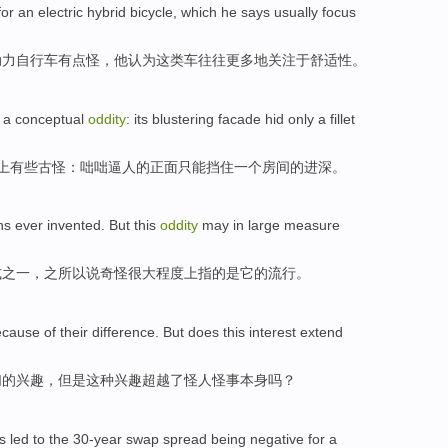
or
an electric
hybrid
bicycle
,
which
he
says
usually
focus
动力
自行车
有点
怪
，
他
认为
这
类车
往往
更多
地
关注于
舒适性。
 a
conceptual
oddity
:
its blustering facade
hid
only
a
fillet
上
有些古怪
：
咄咄
逼人的正面
只能
挡住
一个
房间
的
进深
。
ns
ever invented
.
But this
oddity
may in
large
measure
式
之一，
之所以
说奇怪很大程度上指的是它的流行。
cause of
their
difference
.
But
does
this
interest
extend
们的
兴趣
，
但是
这种
兴趣
超越
了
怪人怪事
本身吗？
s
led to
the 30-year
swap
spread
being
negative
for
a