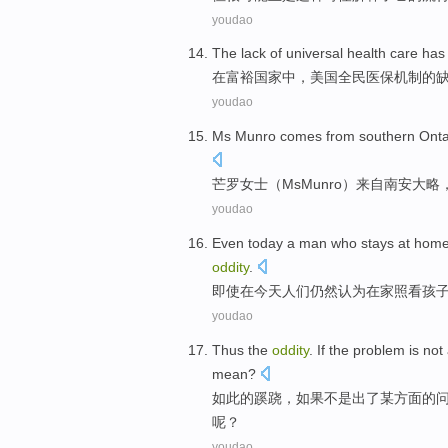
youdao
The
lack
of
universal health care ha
在
富裕
国家
中，
美国
全民
医保机制
的
youdao
Ms
Munro
comes
from
southern
Onta
芒罗
女士
（Ms
Munro
）
来自
南
安大略
youdao
Even
today
a
man
who
stays
at hom
oddity
.
即使
在
今天
人们
仍然
认为
在家
照看
孩
youdao
Thus
the
oddity
.
If
the
problem
is not
mean
?
如此
的
蹊跷
，
如果
不是
出了某
方面
的
呢？
youdao