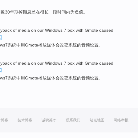
导致
30
年期
掉期
息差
在
很长一段时间内为
负值
。
ayback
of
media
on
our
Windows
7
box
with Gmote
caused
ows
7
系统
中用
Gmote
播放
媒体
会
改变系统的
音频
设置
。
ayback
of
media
on
our
Windows
7
box
with Gmote
caused
ows
7
系统
中用
Gmote
播放
媒体
会
改变系统的
音频
设置
。
方博客
技术博客
诚聘英才
联系我们
站点地图
网络举报