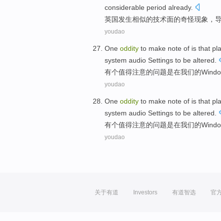
considerable
period
already.
英国
发生相似
的
技术
面的奇怪
现象，
youdao
One
oddity
to
make
note
of
is
that
pl
system
audio
Settings
to
be
altered
.
有个
值得
注意
的
问题
是
在
我们
的
Wind
youdao
One
oddity
to
make
note
of
is
that
pl
system
audio
Settings
to
be
altered
.
有个
值得
注意
的
问题
是
在
我们
的
Wind
youdao
关于有道
Investors
有道智选
官