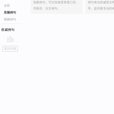
海量例句，可以按难度查看口语、
例句来自权威英文
全部
书面语、论文例句。
等，提供最专业的
音频例句
视频例句
权威例句
go
返回词典
top