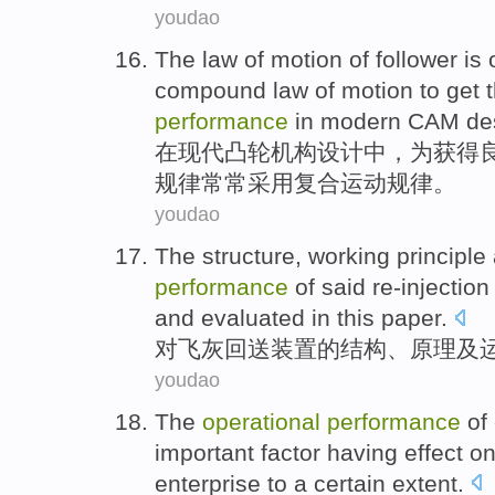
youdao
The
law
of
motion
of
follower
is 
compound
law of motion
to
get
t
performance
in
modern
CAM
de
在
现代
凸轮机构
设计
中
，
为
获得
规律
常常
采用
复合
运动规律。
youdao
The
structure
,
working
principle
performance
of said
re-injectio
and
evaluated
in this paper.
对飞灰回送
装置
的
结构
、
原理
及
youdao
The
operational
performance
of
important
factor
having effect o
enterprise to a
certain
extent
.