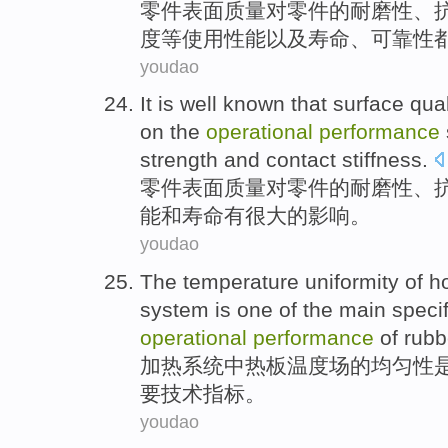
零件
表面
质量
对
零件的
耐磨性
、
度
等
使用
性能
以及寿命、可靠性
youdao
It is well known that
surface
qual
on
the
operational
performance
strength
and
contact
stiffness
.
零件
表面
质量
对
零件
的
耐磨性
、
能
和寿命
有
很大的
影响
。
youdao
The
temperature
uniformity
of
h
system
is
one
of
the
main
speci
operational
performance
of
rubb
加热
系统
中
热
板
温度
场
的
均匀
性
要
技术指标
。
youdao