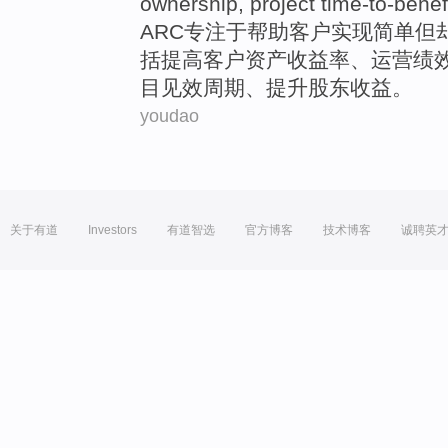
ownership
,
project
time-to-benef
ARC
专注
于帮助
客户
实现
简单
但
括
提高
客户资产
收益率
、
运营
绩
目
见效周期、提升股东收益。
youdao
关于有道
Investors
有道智选
官方博客
技术博客
诚聘英