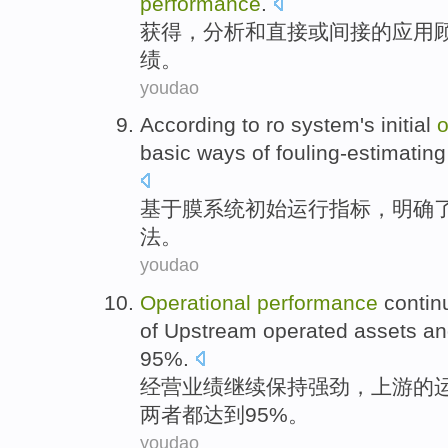
performance
.
获得
，
分析
和
直接
或
间接
的
应用
绩
。
youdao
According
to
ro
system
's
initial
o
basic
ways
of
fouling-estimating
基于
膜
系统
初始
运行
指标
，明确
法
。
youdao
Operational
performance
contin
of
Upstream
operated
assets
an
95%.
经营
业绩
继续
保持
强劲
，
上游
的
两者都
达到95%。
youdao