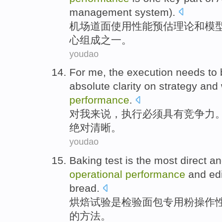
management
system
).
机场
道
面
使用
性能
预
估
理论
和
模
心
组成
之一
。
youdao
For
me
, the
execution
needs to
absolute
clarity
on
strategy
and
performance
.
对
我来说
，
执行
必须
具有
竞争力
绝对
清晰
。
youdao
Baking
test
is
the most
direct
a
operational
performance
and
ed
bread
.
烘焙
试验
是
检验
面包
专用
粉
操作
的
方法
。