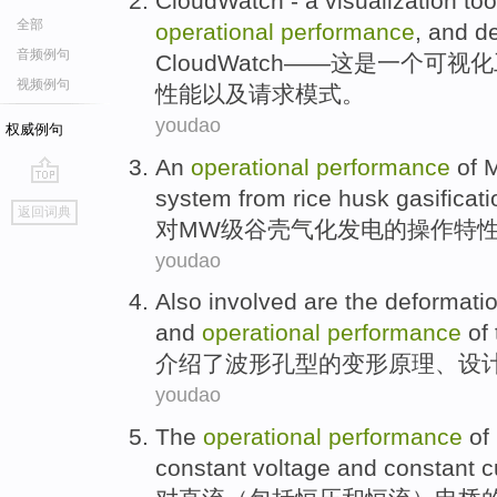
CloudWatch
-
a
visualization
too
全部
operational
performance
,
and
d
音频例句
CloudWatch
——这是
一个
可视化
视频例句
性能
以及
请求
模式
。
youdao
权威例句
An
operational
performance
of
system from rice husk gasificat
go
返回词典
top
对MW级谷壳气化
发电
的
操作
特
youdao
Also
involved are
the
deformati
and
operational
performance
of
介绍
了
波形孔型
的
变形
原理
、
设
youdao
The
operational
performance
of
constant
voltage
and
constant
c