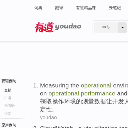
词典
翻译
有道精品课
云笔记
中英
有道 - 网易旗下搜索
双语例句
Measuring
the
operational
envi
全部
on
operational
performance
and
口语
获取
操作
环境
的
测量
数据
让
开发
书面语
定性。
论文
youdao
原声例句