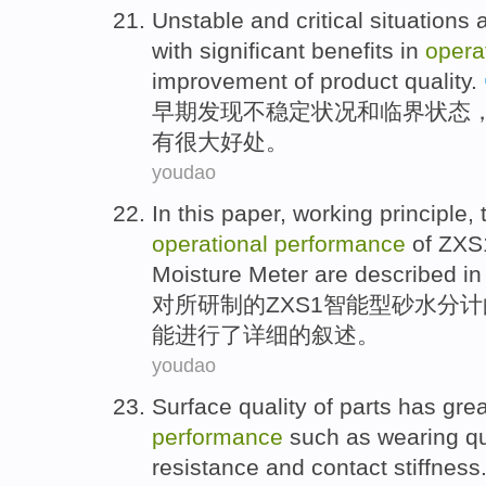
Unstable
and
critical
situations
a
with
significant
benefits
in
opera
improvement of
product
quality
.
早期
发现
不稳定
状况
和
临界
状态
有很大
好处
。
youdao
In this paper,
working
principle
,
operational
performance
of
ZXS
Moisture
Meter
are described
i
对所研制
的
ZXS1
智能
型砂
水分
计
能
进行
了详细的叙述。
youdao
Surface
quality
of
parts
has
grea
performance
such
as
wearing
qu
resistance
and
contact
stiffness