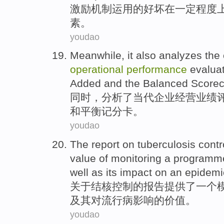
激励
机制
运用
的
好坏
在
一定
程度
素
。
youdao
Meanwhile
, it also
analyzes
the
operational
performance
evalua
Added
and
the
Balanced
Scorec
同时
，
分析
了
当代
企业经营
业绩
和
平衡
记分卡。
youdao
The
report
on
tuberculosis
contr
value
of
monitoring
a
programm
well as
its
impact
on
an
epidemi
关于
结核
控制
的
报告
提供了
一个
及其
对
流行病
影响
的
价值
。
youdao