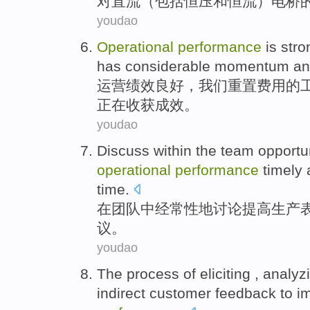
对
直流
（
包括
恒
压
和
恒
流
）
电桥
youdao
Operational
performance
is
stro
has
considerable
momentum
an
运营
绩效
良好
，
我们
重置
费用
的
正在
收获成效。
youdao
Discuss
within the
team
opportun
operational
performance
timely
time.
在
团队
中经常性地
讨论
提高
生产
议。
youdao
The
process
of
eliciting
,
analyz
indirect
customer
feedback
to
i