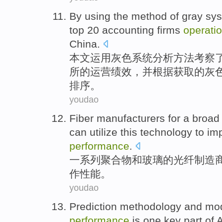
By using
the
method
of
gray
sy
top
20
accounting
firms
operatio
China
.
本文
运用
灰色
系统
分析
方法
考察
所
的
运营
绩效
，并根据获取的灰
排序。
youdao
Fiber
manufacturers
for
a broad
can
utilize
this
technology
to
im
performance
.
一系列
聚合物
和
玻璃
的
光纤
制造
作
性能
。
youdao
Prediction methodology
and
mo
performance
is
one
key
part
of