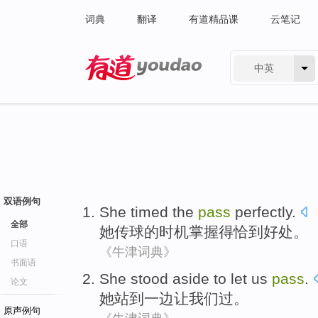
词典
翻译
有道精品课
云笔记
中英
有道 - 网易旗下搜索
双语例句
She
timed
the
pass
perfectly
.
全部
她
传球
的
时机掌握
得恰到好处
。
口语
《牛津词典》
书面语
She
stood
aside
to
let
us
pass
.
论文
她
站
到
一边
让
我们
过。
原声例句