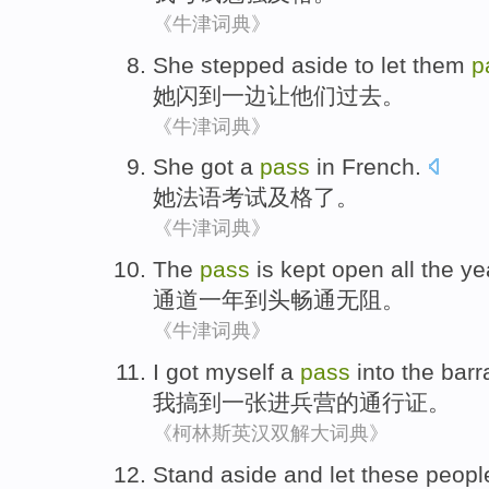
《牛津词典》
She
stepped
aside
to
let
them
p
她
闪
到
一边
让
他们
过去。
《牛津词典》
She
got
a
pass
in
French
.
她
法语
考试
及格
了。
《牛津词典》
The
pass
is kept open
all
the ye
通道
一
年到头
畅通
无阻。
《牛津词典》
I
got myself
a
pass
into the bar
我
搞
到
一张进兵营的
通行证
。
《柯林斯英汉双解大词典》
Stand aside
and
let
these
peopl