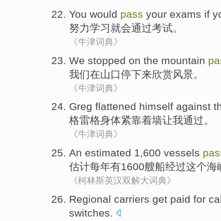
You
would
pass
your
exams
if y
努力学习
就
会
通过
考试
。
《牛津词典》
We
stopped
on
the mountain
pa
我们
在
山口
停下来
欣赏
风景
。
《牛津词典》
Greg flattened
himself against t
格雷格
身体紧
靠着
墙
让
我
通过。
《牛津词典》
An estimated
1,600
vessels
pas
估计
每年
有1600
艘船
经过
这个
海
《柯林斯英汉双解大词典》
Regional
carriers get
paid for
ca
switches
.