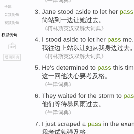
《牛津词典》
全部
Jane
stood
aside
to
let
her
pass
音频例句
简
站
到
一边
让
她
过去。
视频例句
《柯林斯英汉双解大词典》
权威例句
I
stood
aside
to
let
her
pass
me
.
我
往边上
站
以
让
她
从我身边
过去
go
《柯林斯英汉双解大词典》
返回词典
top
He
's determined
to
pass
this
ti
这
一回
他
决心
要
考及格
。
《牛津词典》
They
waited for
the storm
to
pas
他们
等待
暴风雨
过去
。
《牛津词典》
I
just scraped
a
pass
in the exa
我
考试
勉强
及格。