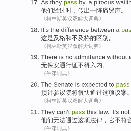
As
they
pass
by
,
a piteous
wailin
他们
经过
时，传出
一阵
痛哭声。
《柯林斯英汉双解大词典》
It
's the
difference between
a
pa
这
是
及格
和
不
及格
的
区别
。
《柯林斯英汉双解大词典》
There
is no
admittance
without 
无
保安
通行证不得入内
。
《牛津词典》
The Senate
is
expected to
pass
预计
参议院
将
很快
通过
这项议案
《柯林斯英汉双解大词典》
They
can't
pass
this
law
.
It
's not
他们
无法
通过
这项
法律
，
它
不
符
《牛津词典》