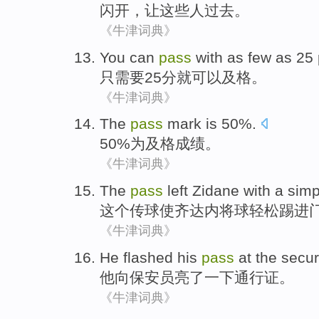
闪开
，
让
这些
人
过去
。
《牛津词典》
You
can
pass
with as few as
25
只
需要25
分
就
可以
及格
。
《牛津词典》
The
pass
mark
is 50%.
50%为
及格
成绩
。
《牛津词典》
The
pass
left
Zidane with a
simp
这个
传球
使齐达内
将球
轻松
踢进
《牛津词典》
He
flashed
his
pass
at the securi
他
向保安员亮了一下
通行证
。
《牛津词典》