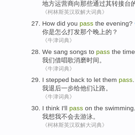
地方
运营商
向
那些
通过
其
转接台
《柯林斯英汉双解大词典》
How did
you
pass
the evening
?
你
是
怎么
打发
那个
晚上的？
《牛津词典》
We
sang songs
to
pass
the
time
我们
借
唱歌
消磨
时间
。
《牛津词典》
I
stepped back
to let
them
pass
.
我
退后
一步
给
他们
让路
。
《牛津词典》
I
think
I
'll
pass
on the
swimming
我
想
我
不会
去游泳。
《柯林斯英汉双解大词典》