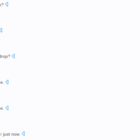
e
?
drop
?
me
.
me
.
r
just now.