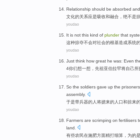
Relationship
should be
absorbed
and
文化
的
关系
应
是
吸收
和
融合
，绝不
是
youdao
It is
not
this
kind of
plunder
that
syste
这种
掠夺
不会
对
社会
的
根基
造成
系统
youdao
Just think how
great he was: Even th
4你们
想一想
，先祖
亚伯拉罕
将自己所
youdao
So
the
soldiers
gave
up the prisoner
assembly
.
于是
带兵器
的
人
将掳
来的人口
和
掠
来
youdao
Farmers
are
scrimping
on
fertilisers
t
land
.
有些
农民
在
施肥方面
精打细算
，为的