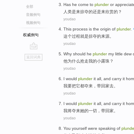
Has he
come to
plunder
or
appreciat
全部
人类是
来
掠夺的还是来欣赏的？
音频例句
youdao
视频例句
This
process
is
the
origin
of
plunder
.
权威例句
这个
过程
就是
掠夺
的
来源
。
youdao
go
Why should
he
plunder
my
little
dew 
返回词典
top
他
为什么
抢走
我
的小
露珠
？
youdao
I
would
plunder
it
all
, and
carry
it ho
我
要
把
它
都
夺
来，
带
回家
去。
youdao
I
would
plunder
it
all
, and
carry
it ho
我
将
夺来
她
的
一切
，
带
回家
。
youdao
You
yourself
were
speaking
of
plunde