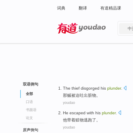
词典
翻译
有道精品课
中
有道 - 网易旗下搜索
双语例句
The thief
disgorged his
plunder
.
全部
那
贼被迫吐出脏物。
口语
youdao
书面语
He
escaped
with
his
plunder
.
论文
他
带着赃物
逃跑了
。
youdao
原声例句