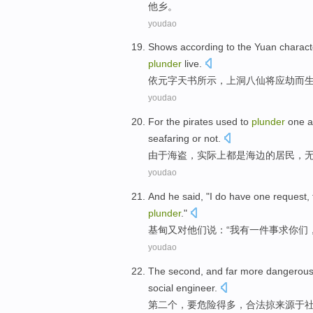
他乡。
youdao
Shows according to the
Yuan
charact
plunder
live
.
依
元
字
天书所示，
上
洞
八仙
将
应劫而
youdao
For
the pirates
used to
plunder
one
a
seafaring
or not.
由于
海盗
，
实际上
都
是
海边
的
居民
，
youdao
And
he
said
, "
I
do have
one
request
,
plunder
."
基甸
又
对
他们
说
：“
我
有
一
件事
求
你们
youdao
The second
, and
far
more
dangerou
social
engineer
.
第二
个，要
危险
得
多，
合法
掠来源于