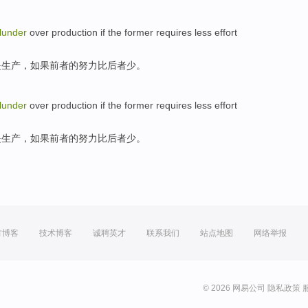
lunder
over
production
if
the
former
requires
less
effort
是
生产
，
如果
前者
的
努力
比
后者
少
。
lunder
over
production
if
the
former
requires
less
effort
是
生产
，
如果
前者
的
努力
比
后者
少
。
方博客
技术博客
诚聘英才
联系我们
站点地图
网络举报
© 2026 网易公司
隐私政策