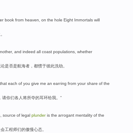
er
book from heaven,
on the
hole
Eight Immortals
will
生。
nother
, and
indeed
all
coast
populations
,
whether
无论是否是
航海
者，都惯于
彼此
洗劫。
 that each
of
you
give
me
an earring
from
your
share of the
，请
你们
各人将所夺
的
耳环
给
我
。”
s
, source of
legal
plunder
is the
arrogant
mentality
of
the
社会
工程师们
的
傲慢
心态
。