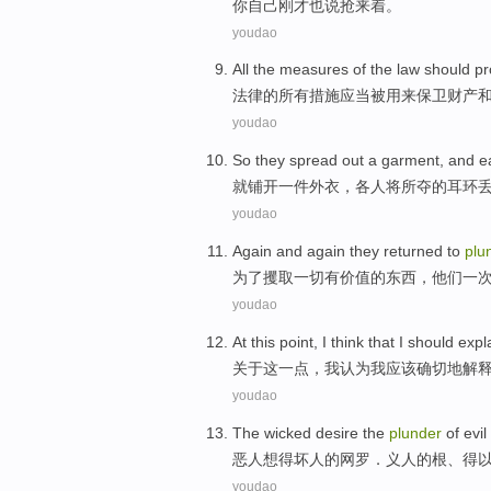
你
自己
刚才也
说
抢
来着
。
youdao
All
the
measures
of
the
law
should
pr
法律
的
所有
措施
应当
被用来
保卫
财产
youdao
So they
spread out
a
garment
, and
e
就
铺开
一
件外衣
，
各人
将所
夺
的
耳环
youdao
Again
and again
they
returned
to
plu
为了
攫取
一切
有
价值
的
东西，
他们
一
youdao
At
this
point
,
I
think that
I
should
expl
关于
这
一点
，
我
认为
我
应该
确切地
解
youdao
The
wicked
desire
the
plunder
of
evil
恶人
想
得坏人
的
网罗．
义人
的
根
、得
youdao