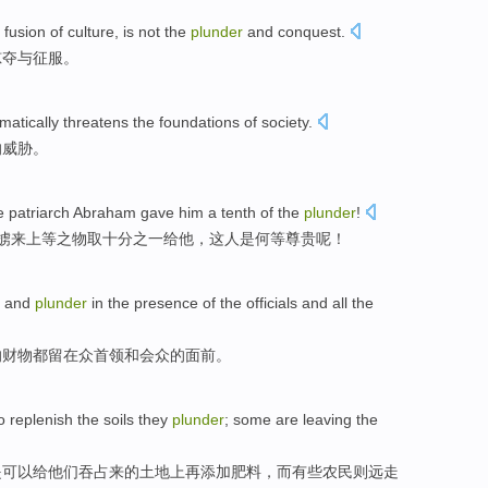
fusion
of
culture
,
is
not the
plunder
and
conquest
.
掠夺
与
征服
。
matically
threatens
the
foundations
of
society
.
的
威胁
。
e patriarch
Abraham
gave
him
a tenth of
the
plunder
!
掳来上等之物
取十分之一
给
他
，
这
人是何等尊贵呢！
s
and
plunder
in the
presence
of
the officials and
all the
的
财物
都
留在众首领和会众的
面前
。
o replenish
the
soils
they
plunder
;
some
are leaving the
是可以
给
他们
吞占
来
的
土地
上再添加
肥料
，而有些农民则远走