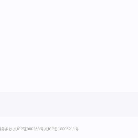
服务条款
京ICP证080268号
京ICP备10005211号