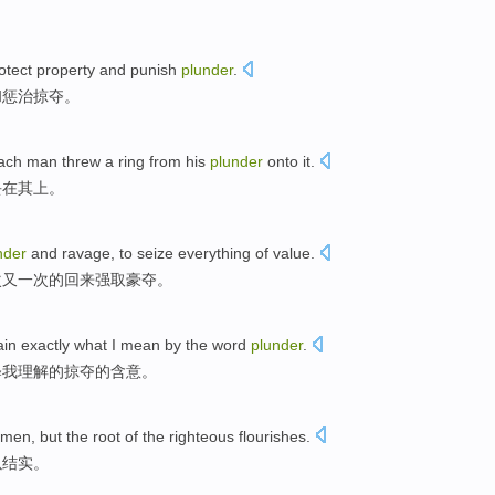
otect
property
and
punish
plunder
.
和
惩治
掠夺
。
ach
man threw a
ring
from his
plunder
onto
it.
丢
在其上。
nder
and
ravage
,
to
seize
everything
of
value
.
次
又
一次的
回来
强取豪夺
。
ain
exactly
what I mean by
the
word
plunder
.
释
我理解
的
掠夺
的含意。
 men, but the
root
of the
righteous
flourishes
.
以
结实
。