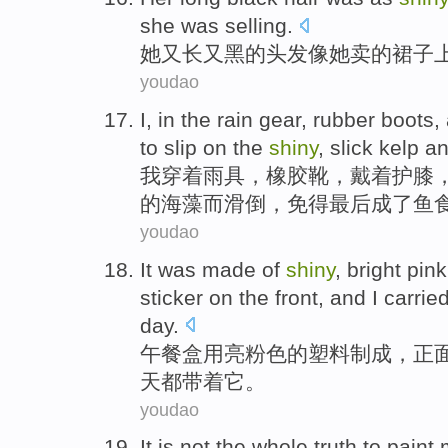
she
was
selling
.
她
又
长
又
黑
的
头发
像
她卖的裙子
youdao
I
,
in
the rain gear,
rubber
boots
,
to slip
on
the
shiny
, slick
kelp
a
我
穿着
雨具，
橡胶
靴
，戴着护膝
的
海藻
而
滑倒，免得最后成了鱼
youdao
It was
made
of
shiny
,
bright
pink
sticker on
the
front
, and
I
carrie
day
.
午餐
盒
用
亮
粉色
的
塑料制成
，
正
天
都
带
着
它
。
youdao
It
is not
the
whole truth
to
paint