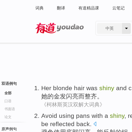
词典
翻译
有道精品课
云笔记
中英
有道 - 网易旗下搜索
双语例句
Her
blonde hair
was
shiny
and
c
全部
她
的
金发
闪亮
而
整齐
。
口语
《柯林斯英汉双解大词典》
书面语
Avoid
using
pans with a
shiny
,
r
论文
be
reflected
back
.
原声例句