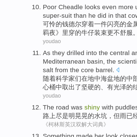
Poor
Cheadle
looks even
more
super-suit
than
he
did
in
that
co
可怜的
钱德尔穿着
一
件闪亮
的
金
羁
夜》里穿的
牛仔
装束
更
不舒服
youdao
As
they
drilled into
the
central
a
Mediterranean
basin
,
the scienti
salt
from
the
core
barrel
.
随着
科学家
们
在
地中海
盆地
的
中
心
桶中
取出了
坚硬
的、
有光泽
的
youdao
The road
was
shiny
with
puddle
路上
尽是明晃晃的
水坑
，
但
雨
已
《柯林斯英汉双解大词典》
S
omething made her look closer