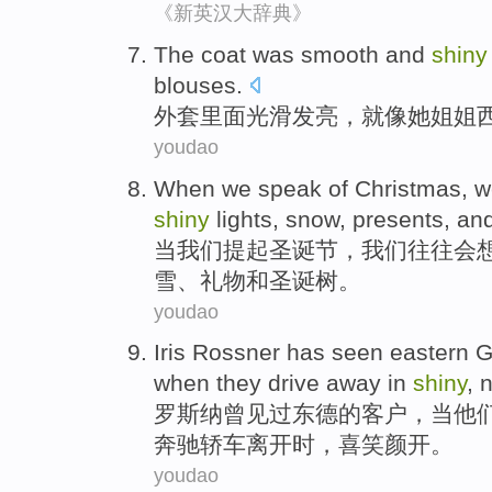
《新英汉大辞典》
The
coat
was
smooth and
shiny
blouses
.
外套
里面
光滑
发亮，
就像
她
姐姐
youdao
When
we
speak
of
Christmas
, 
shiny
lights
,
snow
,
presents
,
an
当
我们
提起
圣诞节
，我们
往往
会
雪
、
礼物
和
圣诞树
。
youdao
Iris
Rossner
has
seen
eastern 
when
they
drive
away
in
shiny
, 
罗斯纳曾
见过
东德
的
客户
，
当
他
奔驰
轿车
离开
时，喜笑颜开。
youdao