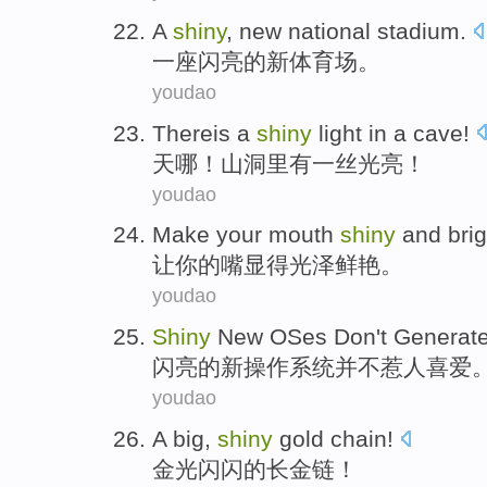
A
shiny
,
new
national stadium
.
一
座闪亮
的
新
体育场
。
youdao
Thereis a
shiny
light
in a
cave
!
天哪！
山洞里
有
一丝
光亮
！
youdao
Make
your
mouth
shiny
and
brig
让
你
的
嘴
显得
光泽
鲜艳
。
youdao
Shiny
New
OSes
Don't Generat
闪亮的
新
操作
系统并不惹人喜爱
youdao
A big,
shiny
gold
chain
!
金光闪闪的长
金
链
！