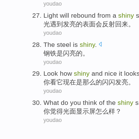
youdao
Light
will
rebound
from a
shiny
光
遇到发亮的表面会
反射回来
。
youdao
The steel
is
shiny
.
钢铁
是
闪亮的
。
youdao
Look
how
shiny
and nice
it
look
你看
它现在是那么的闪闪
发亮
。
youdao
What do
you
think
of the
shiny
s
你
觉得
光面
显示屏
怎么样？
youdao