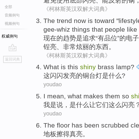
避免
使用
底部
闪亮
、能
反射
的
锅
全部
《柯林斯英汉双解大词典》
音频例句
The
trend
now
is
toward
"
lifestyl
视频例句
gee-whiz
things
that
people
like
权威例句
现在
的
趋势
是
追求
“
有品位
”的
电子
锃亮
、非常炫丽的
东西
。
《柯林斯英汉双解大词典》
go
返回词典
top
What
is
this
shiny
brass
lamp
?
这
闪闪发亮
的
铜
台灯
是
什么
?
youdao
I
mean
,
what
makes
them
so
sh
我
是说
，
是什么
让
它们
这么
闪亮
youdao
The floor
has been
scrubbed
cl
地
板擦
得真
亮。