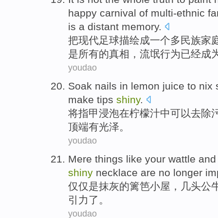
happy
carnival
of
multi-ethnic
fa
is a
distant
memory
.
把
现代
足球
描绘
成
一
个多
民族
家
是
所有的
真相
，
流氓
行为已经成
youdao
Soak
nails
in
lemon
juice
to nix
s
make
tips
shiny
.
将
指甲
浸泡
在
柠檬
汁
中可以
去除
顶端有光泽。
youdao
Mere
things like your wattle
and
shiny
necklace
are
no
longer im
仅仅是
抹灰的
篱笆
小屋
，
几
头公
引力了。
youdao