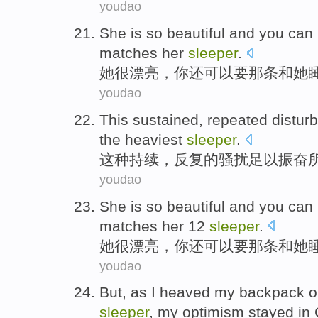
youdao
She
is so
beautiful
and
you
can
matches
her
sleeper
.
她
很
漂亮
，
你
还
可以
要
那条和
她
youdao
This
sustained
,
repeated
distur
the heaviest
sleeper
.
这种
持续
，
反复
的
骚扰
足以
振奋
youdao
She
is so
beautiful
and
you
can
matches
her
12
sleeper
.
她
很
漂亮
，
你
还
可以
要
那条和她
youdao
But
,
as
I
heaved
my backpack
o
sleeper
,
my
optimism
stayed in