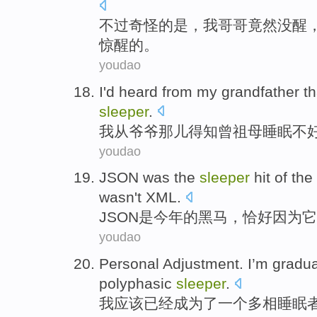
不过
奇怪
的
是
，
我
哥哥
竟然
没
醒
惊醒的。
youdao
I
'd heard
from
my grandfather
th
sleeper
.
我
从
爷爷
那儿得知曾祖母睡眠
不
youdao
JSON
was
the
sleeper
hit
of
the
wasn't
XML
.
JSON
是
今年
的
黑马
，
恰好
因为
它
youdao
Personal
Adjustment
. I’m gradu
polyphasic
sleeper
.
我
应该
已经
成为
了
一个
多相
睡眠