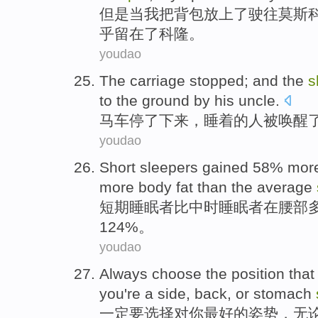
但是
当
我
把
背包
放上了驶往
莫斯
乎
留在
了科隆。
youdao
The carriage
stopped
; and the
s
to the ground by
his
uncle
.
马车
停了下来
，
睡着
的人被唤醒
youdao
Short
sleepers
gained 58%
mor
more
body
fat
than
the average
短期
睡眠
者
比
中时睡眠者在
腰部
124%。
youdao
Always
choose
the
position tha
you're a
side
, back,
or
stomach
一定
要选择
对
你
最好
的
姿势
，
无