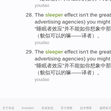
youdao
The
sleeper
effect
isn
't
the great
advertising agencies)
you
might
“
睡眠
者
效应
”并
不能
如
你
想象
中那
（貌似可以的嘛——译者）。
youdao
The
sleeper
effect
isn
't
the great
advertising agencies)
you
might
“
睡眠
者
效应
”并
不能
如
你
想象
中那
（貌似可以的嘛——译者）。
youdao
关于有道
Investors
有道智选
官方博客
技术博客
诚聘英