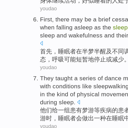
身体
继续
活动，
好似睡着
的
人
处
youdao
First
, there
may be
a brief
cessa
when
falling asleep as
the
sleep
sleep
and
wakefulness and thei
首先
，睡眠者在
半梦半醒
及
不同
态，
呼吸
可能
短暂
地
停止
或
减少
youdao
They
taught
a
series of
dance
m
with conditions like
sleepwalkin
in the
kind
of
physical
movement
during
sleep
.
他们
给
一
组
患有
梦游
等疾病
的
患
游时，睡眠
者
会做出
一种在
睡眠
youdao