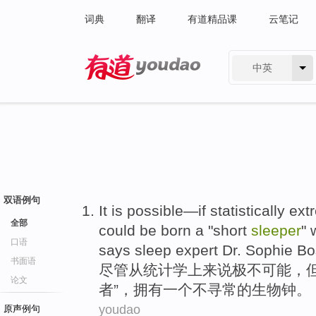
词典
翻译
有道精品课
云笔记
中英
有道 - 网易旗下搜索
双语例句
It is possible—
if
statistically
ext
全部
could
be
born
a "
short
sleeper
"
口语
says sleep expert Dr. Sophie
Bo
书面语
尽管
从
统计学
上来说
极不可能
，
论文
者
”，
拥有
一个
不寻常
的
生物钟
。
youdao
原声例句