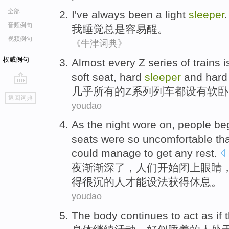
全部
I
've always
been a
light
sleeper
.
音频例句
我
睡觉
总是
容易醒。
视频例句
《牛津词典》
权威例句
A
lmost every Z series of trains 
soft seat, hard
sleeper
and hard 
几
乎所有的Z系列列车都设有软
go
返回词典
top
youdao
A
s the night wore on, people beg
seats were so uncomfortable th
could manage to get any rest.
夜
渐渐深了，人们开始闭上眼睛
得很沉的人才能设法获得休息。
youdao
The body
continues to
act as if 