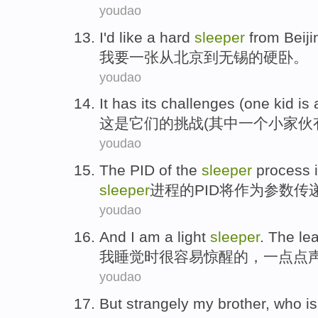
youdao
I
'd like
a
hard
sleeper
from
Beiji
我
要
一张
从
北京
到
无锡
的
硬卧
。
youdao
It
has
its
challenges
(
one
kid is
这
是
它们
的
挑战
(
其中一
个小家伙
youdao
The
PID
of
the
sleeper
process
sleeper
进程
的
PID
将
作为
参数
传
youdao
And
I
am a light
sleeper
. The le
我
睡觉
时很容易
惊醒
的，一点点
youdao
But
strangely
my
brother
,
who
is