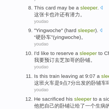
This
card
may be
a
sleeper
.
这
张卡
也许
还有
潜力。
youdao
"
Yingwoche
" (
hard
sleeper
).
“
硬卧车
”(
yingwoche
)。
youdao
I
'd
like to reserve
a
sleeper
to
C
我
要预订
去
芝加哥
的
卧铺
。
youdao
Is
this
train
leaving at 9:07 a
sle
这
班火车
是
9点7分出发的
卧辅车
youdao
He
sacrificed
his
sleeper
to
a
si
他
把
自己
的
卧铺
让给了
一个
生病