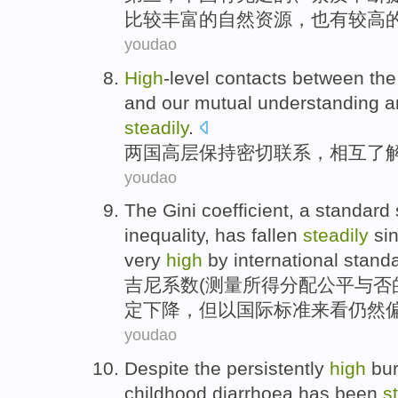
比较
丰富
的
自然
资源
，也有
较高
youdao
High
-level
contacts
between th
and our
mutual
understanding
a
steadily
.
两
国
高层
保持
密切
联系
，
相互
了
youdao
The Gini
coefficient
, a
standard
inequality
,
has fallen
steadily
si
very
high
by
international
stand
吉尼
系数
(
测量
所得
分配公平
与否
定
下降
，
但
以
国际
标准来看
仍然
youdao
Despite the
persistently
high
bu
childhood
diarrhoea
has
been
s