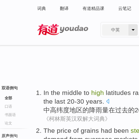
词典
翻译
有道精品课
云笔记
中英
有道 - 网易旗下搜索
双语例句
In the middle
to
high
latitudes
ra
全部
the last
20-30
years.
口语
中
高纬度地区
的
降雨量
在
过去
的
2
书面语
《柯林斯英汉双解大词典》
论文
The
price
of
grains
had been
st
原声例句