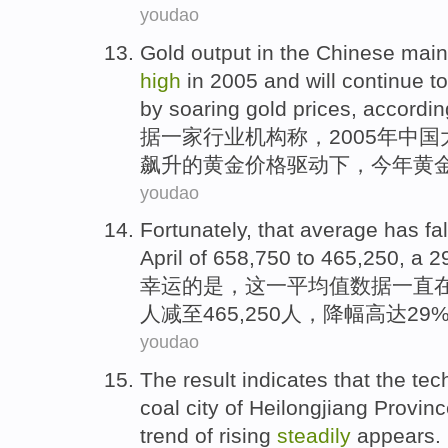
youdao
Gold
output
in
the
Chinese
main
high
in
2005 and
will
continue
t
by soaring
gold
prices
,
accordin
据
一家
行业
机构称
，2005年
中国
飙升
的
黄金
价格
驱动下
，
今年
黄
youdao
Fortunately
,
that
average
has
fa
April
of 658,750 to 465,250, a 
幸运
的是，
这一
平均值
数据一直
人减至465,250人，降幅高达29
youdao
The result
indicates that
the
tec
coal
city
of
Heilongjiang Provin
trend
of
rising
steadily
appears
.