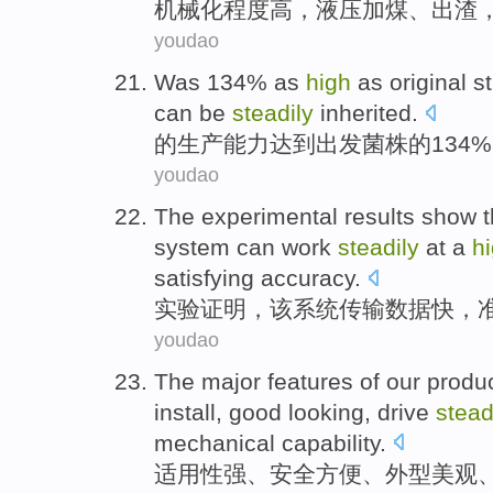
机械化程度
高
，
液压
加
煤
、出
渣
youdao
Was 134% as
high
as
original s
can be
steadily
inherited
.
的生产能力达到出发
菌株
的134
youdao
The experimental
results show
t
system
can
work
steadily
at a
h
satisfying
accuracy
.
实验
证明
，
该
系统
传输
数据
快
，
youdao
The major features of our produ
install, good looking, drive
stead
mechanical
capability
.
适用性强、安全
方便
、
外型美观