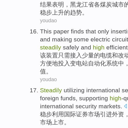
结果
表明
，
黑龙江省
各
煤炭
城市
稳步
上升
的
趋势
。
youdao
This
paper finds that
only
insert
and
making some
electric
circui
steadily
safely
and
high
efficient
该
装置
只需
接入
少量
的
电缆
和
改
方便地投入变电站自动化
系统
中
值。
youdao
Steadily
utilizing
international
se
foreign funds
,
supporting
high
-q
international security markets.
稳步
利用
国际
证券
市场
引进
外资
市场上市。