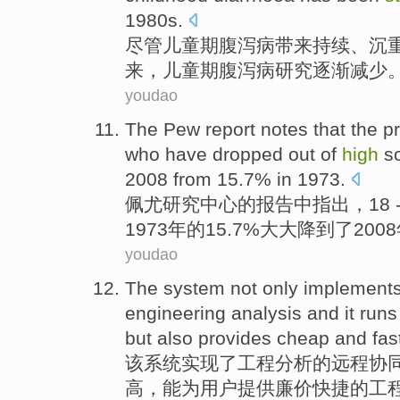
1980
s
.
尽管
儿童期
腹泻
病
带来
持续
、沉
来
，儿童期腹泻病
研究
逐渐
减少
youdao
The Pew
report
notes that
the
p
who have
dropped
out
of
high
s
2008
from
15.7% in 1973.
佩
尤研究中心
的
报告中
指出
，
18 
1973年的15.7%
大大降
到了2008
youdao
The
system
not only
implement
engineering
analysis
and it
runs
but also provides
cheap
and fas
该
系统
实现
了
工程
分析
的
远程
协
高
，
能为
用户提供
廉价
快捷
的工