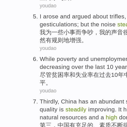
youdao
I
arose and
argued about trifles
gesticulations
;
but
the
noise
ste
我
为一些小事而
争吵
，我
的
声音
然
有
规则地增强。
youdao
While
poverty
and
unemploymen
decreasing
over the last
10
yea
尽管
贫困率
和
失业率
在
过去
10
年
平。
youdao
Thirdly
,
China
has
an abundant 
quality
is
steadily
improving
. It
natural
resources
and a
high
do
第三
，
中国
有
充足
的
、
素质
不断