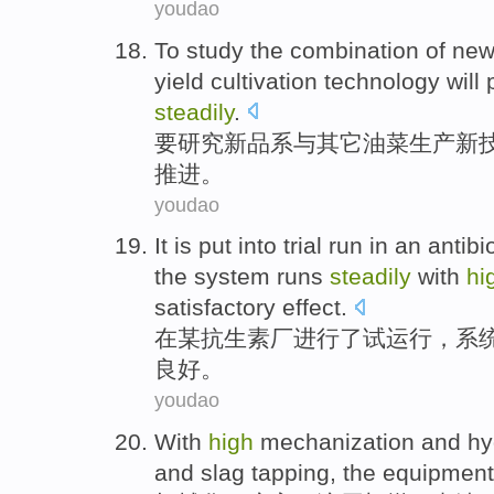
youdao
To
study
the
combination
of
ne
yield cultivation
technology
will
steadily
.
要
研究
新
品系
与
其它
油菜
生产新
推进
。
youdao
It is put
into
trial
run
in
an antibi
the
system
runs
steadily
with
hi
satisfactory
effect.
在
某
抗生素
厂
进行
了试运行
，
系
良好。
youdao
With
high
mechanization
and
hy
and
slag tapping
, the
equipment