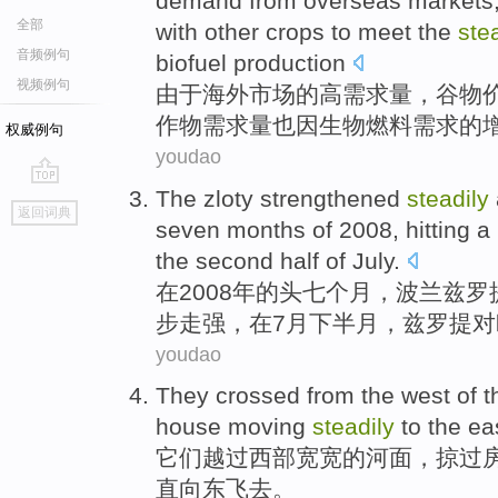
demand
from overseas
markets
全部
with
other
crops
to meet the
ste
音频例句
biofuel
production
视频例句
由于
海外
市场
的
高
需求量
，
谷物
作物
需求量也
因
生物燃料
需求
的
权威例句
youdao
The zloty
strengthened
steadily
go
返回词典
top
seven
months
of 2008, hitting a
the second half of
July
.
在
2008年
的
头
七
个
月，
波兰
兹罗
步
走
强
，在7月下半月，兹罗提
对
youdao
They
crossed from
the west
of
t
house
moving
steadily
to the
ea
它们
越过
西部
宽宽的
河面
，掠过
直向东飞去。