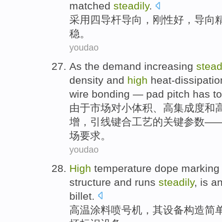
matched
steadily
.
采用
四
导
杆
导向
，刚性好，导向
稳。
youdao
As
the
demand
increasing
stead
density
and
high
heat-dissipatio
wire
bonding
—
pad
pitch
has
t
由于
市场
对
小
体积
、
高
集成度
和
增
，
引线
键合工艺
的
关键
参数
—
场要求。
youdao
High
temperature
dope
markin
structure
and runs
steadily
,
is
an
billet
.
高温
涂料
喷号
机
，
其
设备
构造
简