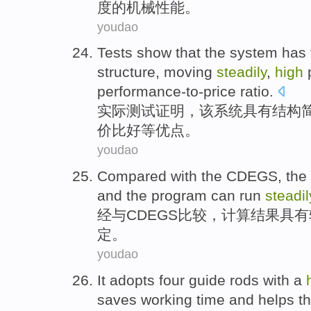
度
的
机械
性能
。
youdao
Tests
show that
the
system
has 
structure
,
moving
steadily
,
high
performance-to-price ratio
.
实际测试
证明
，
该
系统
具有
结构
价比
好等优点。
youdao
Compared
with the CDEGS
, the
and the
program
can
run
steadil
经
与CDEGS
比较
，
计算
结果
具有
定。
youdao
It adopts
four
guide
rods
with a
saves
working
time
and helps t