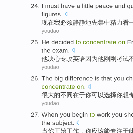
I
must have
a little
peace and qu
figures
.
现在
我
必须
静静地
先
集中精力看
youdao
He
decided
to
concentrate
on
E
the exam
.
他
决心
专攻
英语
因为
他
刚刚
考试
youdao
The
big
difference
is that
you
ch
concentrate
on
.
很大
的
不同
在于
你
可以选择
你
想
youdao
When
you
begin
to
work
you
sh
the subject.
当
你
开始
工作
，你
应该
能
专注
于