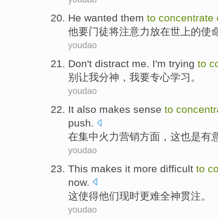
He
wanted
them
to
concentrate
他
要
门徒
将
注意力放在世上的
使
youdao
Don't
distract
me
.
I
'm
trying
to
c
别
让
我
分神
，
我
要
专心
学习
。
youdao
It
also
makes sense
to
concent
push.
在
集中
火力
营销方面
，
这
也是
有
youdao
This
makes
it more difficult
to
c
now.
这
使得
他们现时
更难
全神贯注
。
youdao