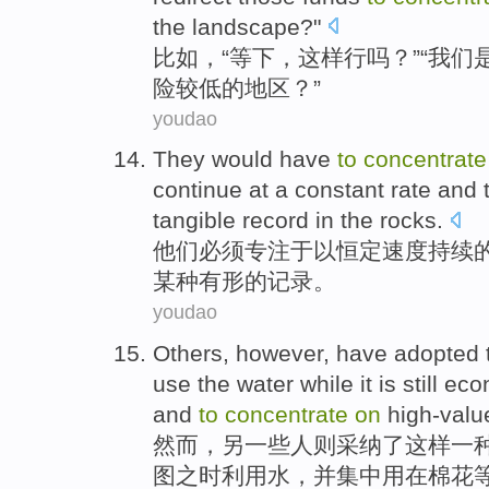
the
landscape?"
比如
，“
等
下
，
这样
行
吗？”“
我们
险较低的
地区
？”
youdao
They
would have
to
concentrat
continue
at a
constant
rate
and 
tangible
record
in the
rocks.
他们
必须
专注
于
以
恒定
速度
持续
某种
有形
的
记录
。
youdao
Others
,
however
, have
adopted
use the
water
while
it
is
still
econ
and
to
concentrate
on
high-valu
然而
，
另一些人则
采纳
了
这样
一
图
之
时
利用
水
，
并
集中
用在棉花