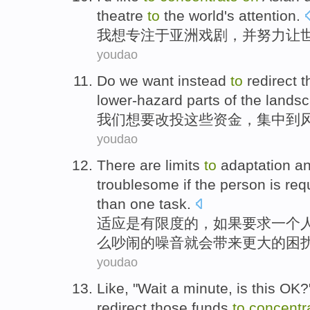
theatre
to
the world
's
attention
.
我
想
专注
于
亚洲
戏剧
，
并
努力
让
youdao
Do
we
want
instead
to
redirect
t
lower-hazard
parts
of the
lands
我们
想要
改
投
这些
资金
，集中
到
youdao
There are
limits
to
adaptation
a
troublesome
if
the
person
is
req
than
one
task
.
适应
是
有
限度
的，
如果
要求
一个
么吵闹
的
噪音
就会带来
更
大的
困
youdao
Like
, "
Wait
a
minute
, is
this
OK
?
redirect
those
funds
to
concentr