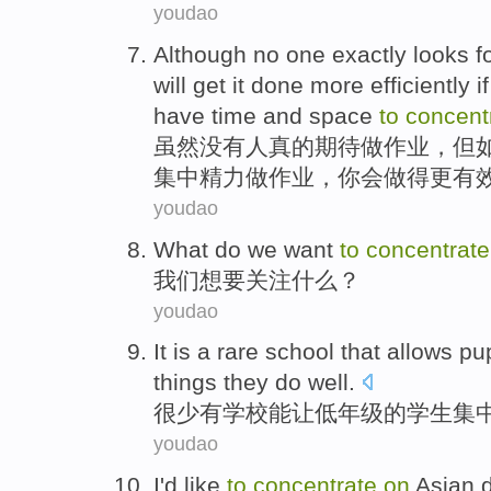
youdao
A
lthough no one exactly looks 
will get it done more efficiently 
have time and space
to
concent
虽
然没有人真的期待做作业，但
集中精力做作业，你会做得更有
youdao
What do
we
want
to
concentrat
我们
想
要关注什么？
youdao
It
is a rare
school
that allows
pup
things
they
do well
.
很少
有
学校
能
让
低年级的
学生
集
youdao
I
'd like
to
concentrate
on
Asian