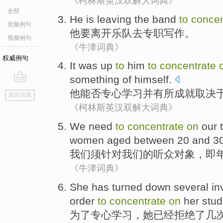
《柯林斯英汉双解大词典》
全部
He
is leaving
the band
to
conce
音频例句
他
要
离开
乐队
去
专职
写作。
视频例句
《牛津词典》
权威例句
It was
up
to
him
to
concentrate
something
of
himself
.
go
他
能否
专心
学习
并
有所
成就
取决
返回词典
top
《柯林斯英汉双解大词典》
We
need
to
concentrate
on
our
women
aged
between
20
and 3
我们
须
针对
我们
的
听众
对象，
即
《牛津词典》
S
he has turned down several in
order
to
concentrate
on
her stud
为
了专心学习，她已经拒绝了几