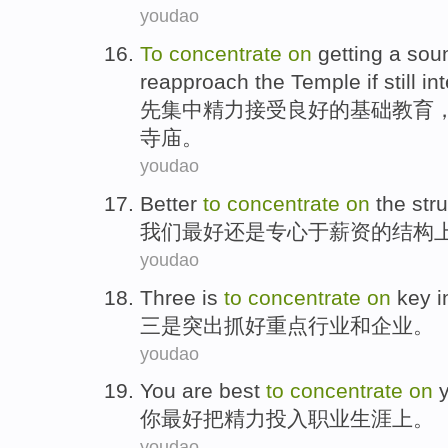
youdao
To
concentrate
on
getting a
sou
reapproach
the Temple
if
still
in
先
集中
精力接受
良好的
基础
教育
寺庙。
youdao
Better
to
concentrate
on
the
str
我们最好
还是专心
于
薪资
的
结构
youdao
Three
is
to
concentrate
on
key
i
三
是
突出
抓好
重点
行业
和
企业
。
youdao
You are
best
to
concentrate
on
y
你
最好
把
精力投入
职业
生涯上。
youdao