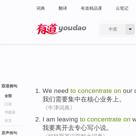
词典
翻译
有道精品课
云笔记
中英
有道 - 网易旗下搜索
双语例句
We
need
to
concentrate
on
our
全部
我们
需要
集中
在
核心
业务
上。
口语
《牛津词典》
书面语
I am
leaving
to
concentrate
on
w
论文
我
要离开
去
专心
写
小说
。
原声例句