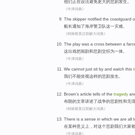
他们
正在
设法
避免
更大的悲剧发生。
《牛津词典》
The skipper
notified
the coastguard
o
船长
通知
了
海岸
警卫队
这
一灾难。
《柯林斯英汉双解大词典》
The
play was
a cross between
a farc
这
出
戏
把闹剧
和
悲剧交织为
一体
。
《牛津词典》
We
cannot
just sit by and watch
this
我们
不能
坐视
这样
的
悲剧
发生
。
《牛津词典》
Brown
's
article
tells
of
the
tragedy
an
布朗
的
文章
讲述
了
战争
的
悲剧性
和
无
《柯林斯英汉双解大词典》
There is
a sense
in which
we
are all
t
在
某种
意义上，
对
这个悲剧
我们
大家
《牛津词典》