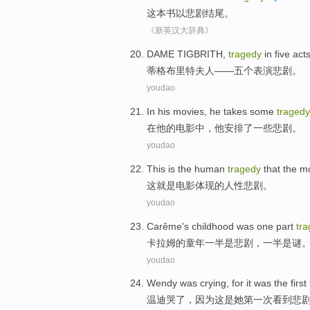
这本
书
以
悲剧结尾。
《新英汉大辞典》
DAME TIGBRITH
,
tragedy
in
five
act
蒂
格布里特夫人——
五个
表演
悲剧
。
youdao
In
his
movies
,
he
takes
some
tragedy
在
他
的
电影中
，
他
安排了
一些
悲剧
。
youdao
This
is
the
human
tragedy
that the
m
这
就是
电影
体现
的
人性
悲剧
。
youdao
Carême
's
childhood
was
one part
tr
卡拉姆的
童年
一半
是
悲剧
，
一半
是
谜
youdao
Wendy was
crying
,
for
it
was
the first
温迪
哭了
，
因为
这
是
她
第一
次
看到
悲