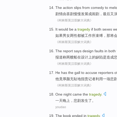
The action slips
from
comedy
to mel
剧情
由
喜剧
慢慢发展
成
闹剧，
最后
又
《柯林斯英汉双解大词典》
It would
be
a
tragedy
if
both sexes
w
如果
男女
两性都被工作所
束缚
，
那
将
《柯林斯英汉双解大词典》
The
report
says
design
faults
in
both
报道
称
两
艘
船
在
设计
上的
缺陷
是
造成
《柯林斯英汉双解大词典》
He
has the
gall
to
accuse
reporters
o
他
竟厚颜无耻
地
指责
记者
利用
一
场悲
《柯林斯英汉双解大词典》
One
night
came the
tragedy
.
一
天晚上
，
悲剧发生
了
。
youdao
The book
ended in
tragedy
.