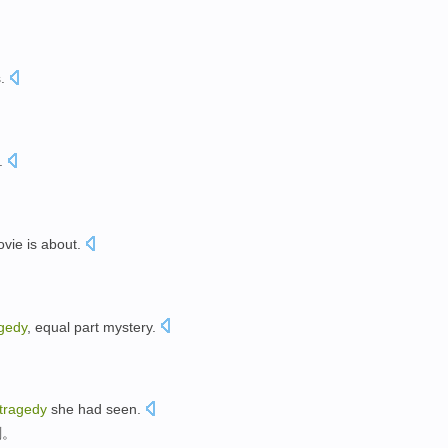
s
.
.
ovie
is about.
agedy
,
equal part
mystery
.
。
tragedy
she
had
seen
.
剧
。