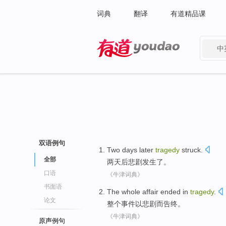
词典
翻译
有道精品课
中
有道 - 网易旗下搜索
双语例句
Two
days later
tragedy
struck
.
全部
两
天后
悲剧
发生了。
口语
《牛津词典》
书面语
The whole
affair
ended
in
tragedy
.
论文
整个
事件
以悲剧
而告终
。
《牛津词典》
原声例句