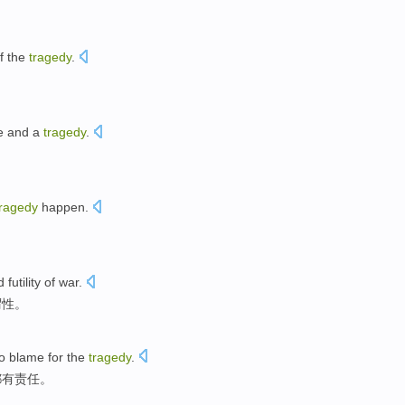
f
the
tragedy
.
e
and
a
tragedy
.
tragedy
happen
.
d
futility
of
war
.
谓性
。
o
blame
for
the
tragedy
.
都
有
责任
。