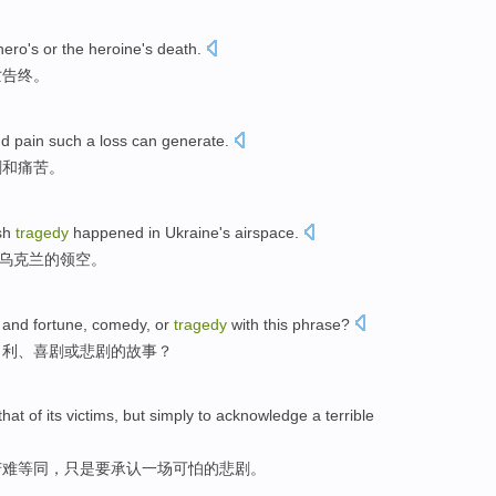
hero
's
or
the
heroine
's
death
.
亡
告终。
nd
pain
such a
loss
can
generate
.
剧
和
痛苦
。
sh
tragedy
happened
in
Ukraine
's airspace
.
乌克兰
的
领空
。
and fortune,
comedy
,
or
tragedy
with
this
phrase
?
名利
、
喜剧
或
悲剧
的
故事
？
that
of
its
victims
,
but simply
to
acknowledge
a
terrible
苦难
等同
，
只是
要
承认
一
场可怕的
悲剧
。