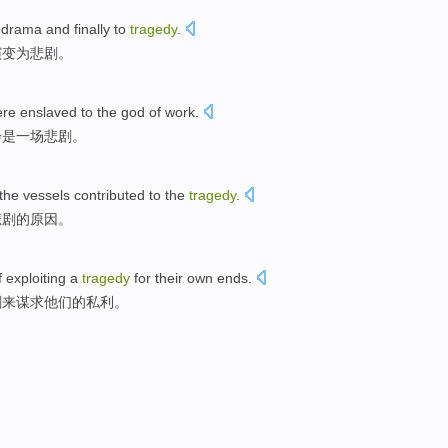
odrama
and
finally
to
tragedy
.
演变为悲剧。
ere
enslaved
to
the
god of
work
.
会
是
一
场悲剧
。
the vessels
contributed to
the
tragedy
.
悲剧
的
原因。
f exploiting
a
tragedy
for
their
own ends
.
剧
来谋求
他们
的私利。