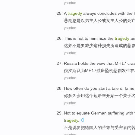
youdao
A
tragedy
always
concludes
with
the
悲剧
总是
以
男
主人公
或
女
主人公
的
死
youdao
This
is not
to
minimize
the
tragedy
a
这
并
不是
要
减少
这种
损失
所
造成
的
悲
youdao
Russia
holds
the view that MH17
cra
俄罗斯
认为MH17
航班
坠机
悲剧
发生
在
youdao
How often do
you
start
a
tale
of
fame
你
多久会
用
这个
短语来
开始
一个
关于
youdao
Not
to
equate
German
suffering
with
tragedy
.
不是
说
要
把
德国人
的
苦难
与
受害者
的