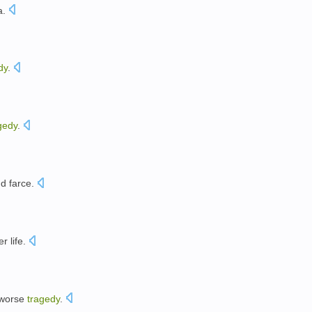
a
.
dy
.
gedy
.
nd
farce
.
er
life.
。
worse
tragedy
.