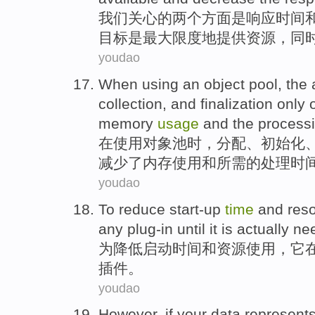
我们
关心
的
两个
方面
是
响应
时间
目标
是
最大限度地
提供
资源
，
同
youdao
When
using
an object
pool
, the
collection
,
and
finalization
only
memory
usage
and
the
process
在
使用
对象
池
时，
分配
、
初始化
减少
了
内存
使用
和
所需
的
处理
时
youdao
To
reduce
start-up
time
and
res
any
plug-in until
it is
actually
ne
为
降低
启动
时间
和
资源
使用
，
它
插件。
youdao
However
,
if
your
data
represent