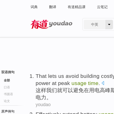
词典
翻译
有道精品课
云笔记
中英
有道 - 网易旗下搜索
双语例句
That lets
us
avoid
building
costl
全部
power
at
peak
usage
time
.
口语
这样
我们就可以
避免
在用电高峰
书面语
电力
。
论文
youdao
原声例句