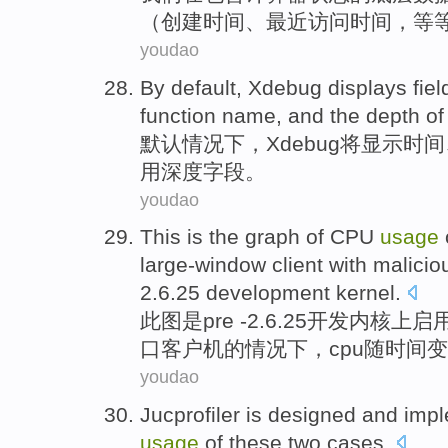
（
创建
时间
、
最近
访问
时间，
等
youdao
By default
,
Xdebug
displays
fiel
function
name,
and
the
depth
of
默认
情况下，
Xdebug将
显示
时间
用
深度
字段
。
youdao
This
is
the
graph
of
CPU
usage
large-window
client
with
malicio
2.6.25
development
kernel
.
此
图
是
pre -
2.6.25
开发
内核
上启
口
客户机
的
情况下，
cpu
随
时间
变
youdao
Jucprofiler
is
designed
and
imp
usage
of
these
two
cases
.