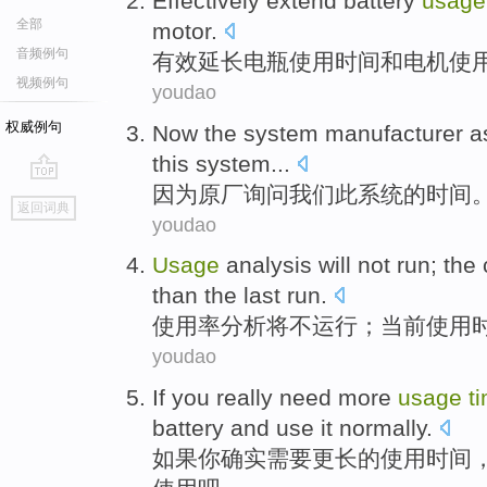
Effectively
extend
battery
usage
全部
motor
.
音频例句
有效
延长
电瓶
使用
时间
和
电机
使
视频例句
youdao
权威例句
Now
the system manufacturer
a
this
system
...
因为原厂
询问
我们
此
系统
的
时间
go
返回词典
top
youdao
Usage
analysis
will
not
run
;
the 
than
the last
run.
使用率
分析
将
不
运行
；
当前
使用
youdao
If
you
really
need
more
usage
t
battery
and
use
it
normally
.
如果
你
确实
需要
更
长的
使用
时间