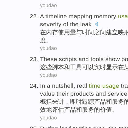
youdao
A timeline
mapping
memory
us
severity
of
the
leak
.
在
内存
使用量
与
时间
之间
建立
映
度
。
youdao
These
scripts
and
tools
show
po
这些
脚本
和
工具
可以实时
显示
在
youdao
In a
nutshell
, real
time
usage
tr
value
their
products
and
service
概括
来讲，即时
跟踪
产品
和
服务
效地评估产品
和服务的
价值
。
youdao