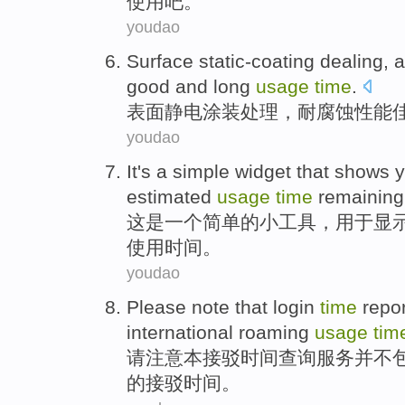
使用
吧。
youdao
Surface
static-coating
dealing
,
a
good and
long
usage
time
.
表面
静电
涂装
处理
，
耐腐蚀
性能
youdao
It
's
a
simple
widget
that
shows
estimated
usage
time
remaining
这
是
一个
简单
的
小工具
，
用于显
使用
时间
。
youdao
Please
note that
login
time
repo
international
roaming
usage
tim
请
注意
本
接驳
时间
查询服务
并不
的接驳时间。