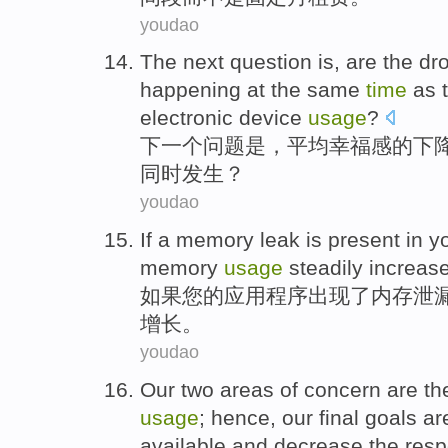
youdao
The next
question
is
, are
the
dro
happening
at
the
same
time
as 
electronic
device
usage
?
下
一个
问题
是
，
平均
幸福感
的
下
同时
发生
？
youdao
If
a
memory
leak
is
present in
y
memory
usage
steadily
increas
如果
您
的
应用程序
出现
了
内存
泄
增长。
youdao
Our
two
areas
of
concern
are
th
usage
;
hence
, our
final
goals
ar
available
and
decrease
the res