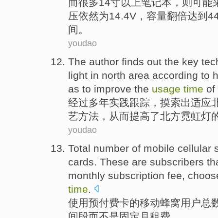
而
很多
14
寸
以上
笔记本
，
则
可能
压
依然
为
14.4
V
，
容量
翻倍
达到44
间。
youdao
The author finds
out
the
key
tec
light in
north
area according to 
as to
improve
the
usage
time
of 
经过
多年
实践
跟踪，摸索
出
适应
艺方法
，
从而
提高
了北方霓虹灯
youdao
Total
number
of
mobile
cellular
cards
.
These are
subscribers th
monthly
subscription fee,
choos
time
.
使用
预付费
卡
的
移动
蜂窝
用户
总
间段
而
不是
固定
月租费
。