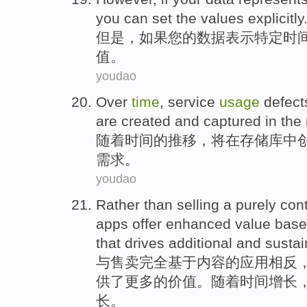
you
can
set
the
values
explicitly
但是
，
如果
您
的
数据
表示
特定
时
值
。
youdao
Over
time
,
service
usage
defect
are
created
and
captured
in
the 
随着
时间
的推移，
将在
存储
库中
需求
。
youdao
Rather
than
selling a
purely
con
apps
offer
enhanced
value
base
that drives
additional
and
susta
与售卖
完全
基于
内容
的
应用
相反
供
了更多
的
价值
。
随着
时间
增长
长
。