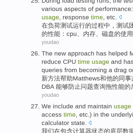
During
load
testing
runs
, the te
various aspects
of
performance
usage
,
response
time
,
etc
.
在
负荷
测试
运行
的
过程中，测试
的
性能
：
cpu
、
内存
、
磁盘
的
使用
youdao
The
new
approach
has
helped
M
reduce
CPU
time
usage
and
has
queries
from becoming a
drag
o
新
方法
帮助
Matthews
和
他
的
同事
DBA
能够
防止
问题
查询
拖
性能
的
youdao
We
include
and
maintain
usage
access
time
,
etc.
)
in
the underly
calculator
state
.
我们
在
包含
计算器
状态
的
底层
数