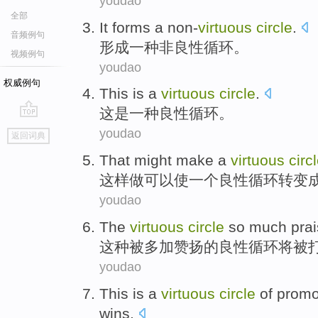
youdao
全部
It forms
a
non-
virtuous
circle
.
音频例句
形成
一种
非良性
循环
。
视频例句
youdao
权威例句
This
is
a
virtuous
circle
.
这
是
一种
良性
循环
。
go
youdao
返回词典
top
That
might
make
a
virtuous
circ
这样
做可以
使
一个
良性
循环
转变
youdao
The
virtuous
circle
so much
pra
这种
被多加
赞扬
的
良性
循环
将
被
youdao
This
is
a
virtuous
circle
of
promo
wins
.