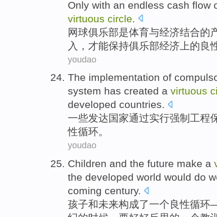
Only with
an endless
cash
flow
virtuous
circle
.
网球
俱乐部
是
体育
与
经济
结合
的
入
，
才能
保持
俱乐部经济
上
的
良
youdao
The
implementation of compuls
system
has created
a
virtuous
c
developed
countries.
一些
发达
国家通过
实行
强制
工程
性
循环
。
youdao
Children
and
the future
make
a
the
developed
world
would
do w
coming century
.
孩子
和
未来
构成
了
一
个
良性
循环