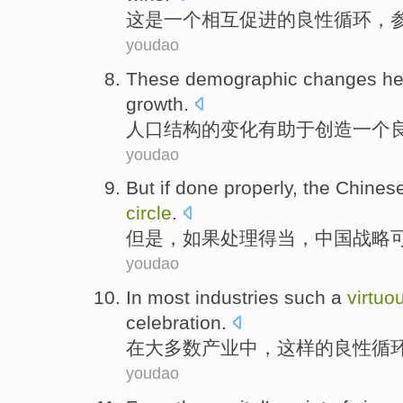
这
是
一个
相互
促进
的
良性
循环
，
youdao
These demographic
changes
he
growth
.
人口
结构
的
变化
有助于
创造
一个
youdao
But
if
done properly
,
the Chines
circle
.
但是
，
如果
处理
得当
，
中国
战略
youdao
In
most
industries
such
a
virtuo
celebration
.
在
大多数
产业
中，
这样
的
良性
循
youdao