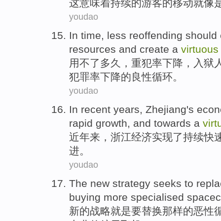
这
意味着
持续
的
游客
的
移动
就
像
youdao
In
time,
less
reoffending should
resources
and
create
a
virtuous
用
不了
多久，重犯率下降，
入狱
犯罪率下降
的
良性
循环
。
youdao
In recent years
,
Zhejiang's
eco
rapid
growth
,
and
towards
a
vir
近年
来，
浙江
经济
实现
了
持续
快
进。
youdao
The
new
strategy
seeks to
repl
buying
more
specialised
spacec
新的
战略
就是
要
替换
那样
的
恶性