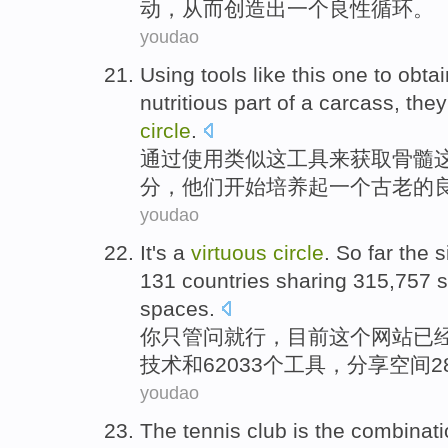
动，从而
创造
出
一个
良性
循环
。
youdao
Using
tools
like
this
one
to
obtai
nutritious
part
of
a carcass
,
they
circle
.
通过使用
类似
这
工具
来
获取
骨髓
分
，
他们
开始
培养
起
一个
古老
的
youdao
It
's a
virtuous
circle
.
So far
the
s
131
countries
sharing
315,757
s
spaces
.
你
只管问就行
，
目前
这个
网站
已
技术
和62033个
工具
，分享
空间
2
youdao
The tennis
club
is
the combinati