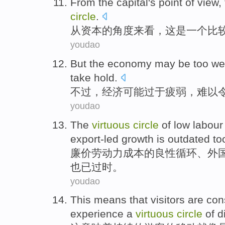
From
the
capital
's
point
of
view
,
circle
.
从
资本
的
角度
来看
，
这
是
一个
比
youdao
But
the
economy
may
be too
we
take hold.
不过
，
经济
可能
过于
疲弱
，难以
youdao
The
virtuous
circle
of
low
labour
export-led
growth
is outdated
to
廉价
劳动力
成本
的
良性
循环
、
外
也
已
过时。
youdao
This
means that
visitors
are
con
experience
a
virtuous
circle
of
d