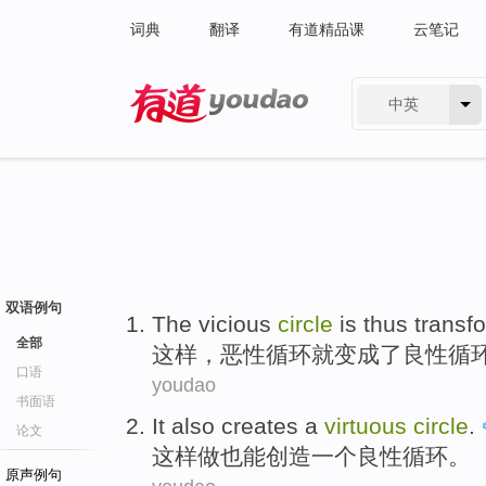
词典
翻译
有道精品课
云笔记
中英
有道 - 网易旗下搜索
双语例句
The
vicious
circle
is
thus
transf
全部
这样
，
恶性
循环
就
变成
了
良性
循
口语
youdao
书面语
It
also
creates
a
virtuous
circle
.
论文
这样做
也
能创造
一个
良性
循环
。
原声例句