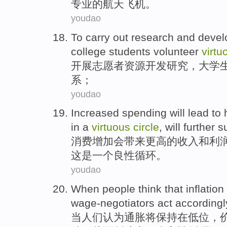
专业
的
航天飞机
。
youdao
To carry out
research
and
devel
college students
volunteer
virtu
开展
志愿者
资源
开发
研究
，
大学
系
；
youdao
Increased
spending
will
lead
to
in
a
virtuous
circle
,
will further
su
消费
增加
会
带来
更高
的
收入
和
利
这
是
一个
良性
循环
。
youdao
When
people
think that
inflation
wage-negotiators act accordingl
当
人们
认为
通胀
将
保持在
低位
，