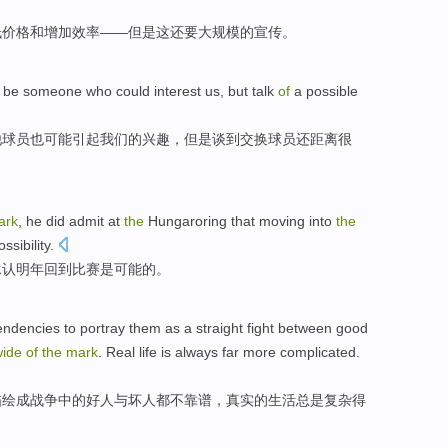
低
价格
和
增加
效率——但是
这
还要
大规模
的
宣传
。
d be
someone who
could
interest
us
,
but
talk
of
a possible
他
球员
也可能
引起
我们
的
兴趣
，
但是
谈到
交换球员
还
距离很
ark
,
he
did
admit
at
the
Hungaroring
that
moving into
the
ossibility
.
承认
明年
回到
比赛
是
可能
的
。
endencies
to
portray
them
as a straight fight between
good
wide
of
the
mark
.
Real
life
is always
far more
complicated
.
描绘成战争中的
好人
与
坏人
都
不靠谱
，
真实
的
生活
总是复杂得