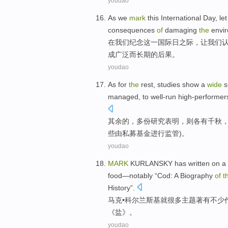
youdao
As
we
mark
this
International
Day
,
let
consequences
of
damaging
the
envi
在
我们
纪念
这
一
国际
日
之际，
让
我们
成
广泛
而
长期
的
后果
。
youdao
As for
the
rest
,
studies
show
a
wide
s
managed
,
to
well-run
high-performer
其余
的
，多份
研究
表明
，则
各有千秋
些
由
私募
基金进行监管)。
youdao
MARK
KURLANSKY
has
written
on
a
food
—notably “
Cod
: A Biography
of
t
History”.
马克
•科尔
兰斯
基
就
很多
主题
著
有
不少
《
盐
》。
youdao