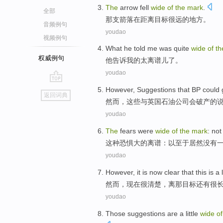
The
arrow
fell
wide
of
the
mark
.
全部
那
支箭
落在
距离
目标很远
的
地方。
音频例句
youdao
视频例句
What
he
told
me
was
quite
wide
of
th
权威例句
他
告诉
我
的
太离谱儿
了。
youdao
go
However
,
Suggestions that
BP
could
返回词典
top
然而
，
这些
与
英国石油公司
会
破产
的
youdao
The
fears
were
wide
of
the
mark
:
not
这种
恐惧
大
的
离谱
：以至于居然
没有
youdao
However
, it is
now
clear
that this
is
a
然而
，
现在
很
清楚
，离
那
目标
还有很
youdao
Those
suggestions are
a little
wide
o