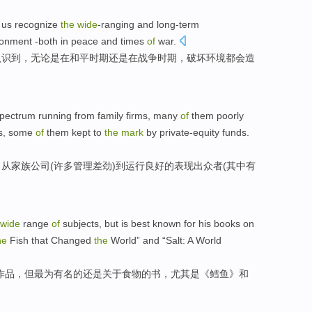
us
recognize
the
wide
-ranging
and
long-term
ronment
-both
in
peace
and
times
of
war
.
认识
到，
无论是
在
和平
时期还是在战争时期，
破坏
环境
都会造
pectrum
running
from
family
firms
,
many
of
them
poorly
s
,
some
of
them
kept to
the
mark
by
private-equity
funds.
，
从
家族
公司
(
许多
管理
差劲
)
到
运行
良好
的表现出众者(
其中
有
wide
range
of
subjects
,
but
is best
known
for his
books
on
he
Fish that Changed
the
World”
and
“
Salt
: A World
作品，
但
最为
有名
的
还是
关于
食物
的
书
，尤其是《
鳕鱼
》
和