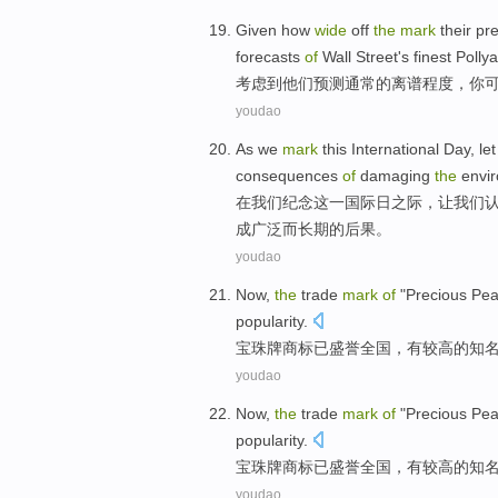
Given
how
wide
off
the
mark
their
pre
forecasts
of
Wall Street
's finest
Polly
考虑到
他们
预测
通常
的
离谱
程度
，
你
youdao
As
we
mark
this
International
Day
,
let
consequences
of
damaging
the
envi
在
我们
纪念
这
一
国际
日
之际，
让
我们
成
广泛
而
长期
的
后果
。
youdao
Now,
the
trade
mark
of
"Precious
Pea
popularity
.
宝珠牌
商标
已
盛誉
全国
，
有
较高
的
知
youdao
Now,
the
trade
mark
of
"Precious
Pea
popularity
.
宝珠牌
商标
已
盛誉
全国
，
有
较高
的
知
youdao