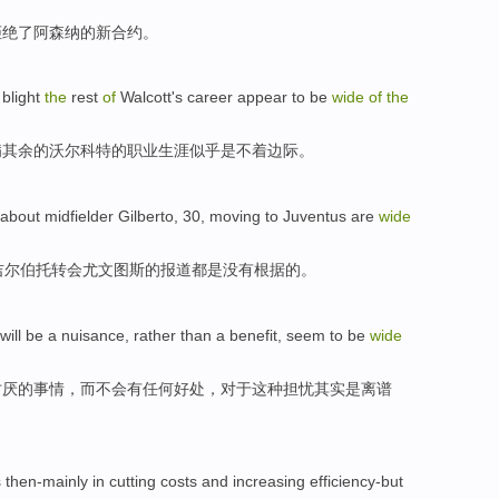
拒绝
了
阿森纳
的
新
合约。
blight
the
rest
of
Walcott
's
career
appear to
be
wide
of
the
病
其余
的
沃尔科特
的
职业生涯
似乎
是
不着边际。
 about
midfielder
Gilberto
,
30
,
moving to Juventus
are
wide
吉尔伯托
转会
尤文图斯的报道
都是
没有根据的。
will
be
a nuisance
,
rather
than a
benefit
, seem to
be
wide
讨厌
的
事情，
而不会
有任何
好处
，对于这种
担忧
其实是离谱
s then-mainly
in
cutting
costs
and
increasing
efficiency-but