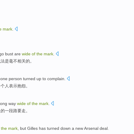
e
mark
.
go bust
are
wide
of
the
mark
.
说法
是
毫不相关的。
one
person
turned up to
complain
.
一个
人
表示
抱怨
。
long
way
wide
of
the
mark
.
长的
一
段
路要走
。
f
the
mark
,
but
Gilles has
turned down
a
new
Arsenal
deal
.