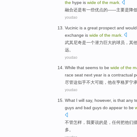
the
hype
is
wide
of
the
mark
.
融合
还是
有
一些
优点
的
——主要是
降
youdao
Vucinic
is
a
great
prospect and woul
exchange
is
wide
of
the
mark
.
武
其尼奇
是
一个
潜力
巨大的球员
，其
远
。
youdao
While
that
seems to
be
wide
of
the
m
race
seat
next
year
is
a contractual
p
尽管
这
似乎
不大
可能
，
他
在
亨格
罗宁
youdao
What
I
will say
, however,
is
that
any
t
guys
and
bad
guys
do appear to be
不管怎样
，
我
要说
的
是
，
任何
把
他们
多。