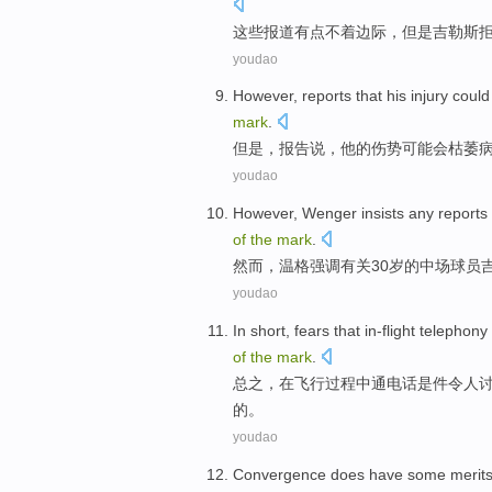
这些
报道
有点
不着边际，
但是
吉
勒斯
youdao
However
,
reports
that
his
injury
could
mark
.
但是
，
报告
说，
他
的
伤势
可能会
枯萎
youdao
However
,
Wenger
insists
any
reports
of
the
mark
.
然而
，
温格
强调
有关
30岁
的
中场球员
youdao
In short
,
fears
that
in-flight
telephony
of
the
mark
.
总之
，在
飞行
过程中通
电话
是
件
令人
的。
youdao
Convergence
does
have
some
merit