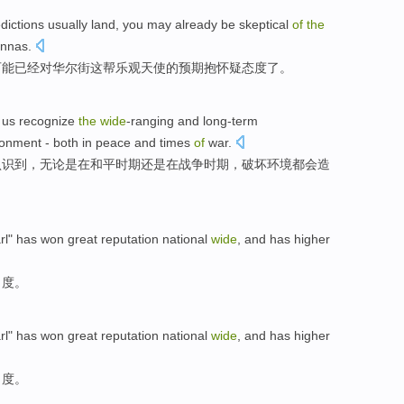
dictions
usually
land,
you
may
already
be
skeptical
of
the
annas
.
可能
已经
对
华尔街
这帮乐观天使的
预期
抱
怀疑
态度了。
us
recognize
the
wide
-ranging
and
long-term
ronment
- both
in
peace
and
times
of
war
.
认识
到，
无论是
在
和平
时期
还是在战争时期，
破坏
环境
都会造
rl
"
has
won great
reputation
national
wide
, and
has
higher
名度
。
rl
"
has
won great
reputation
national
wide
, and
has
higher
名度
。