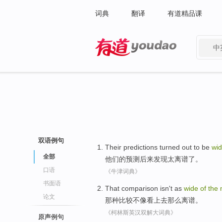
词典
翻译
有道精品课
中
有道 - 网易旗下搜索
双语例句
Their
predictions
turned
out to
be
wi
全部
他们的
预测
后来
发现
太
离谱
了
。
口语
《牛津词典》
书面语
That
comparison
isn't
as
wide
of
the
论文
那种
比较
不
像
看上去
那么
离谱
。
《柯林斯英汉双解大词典》
原声例句