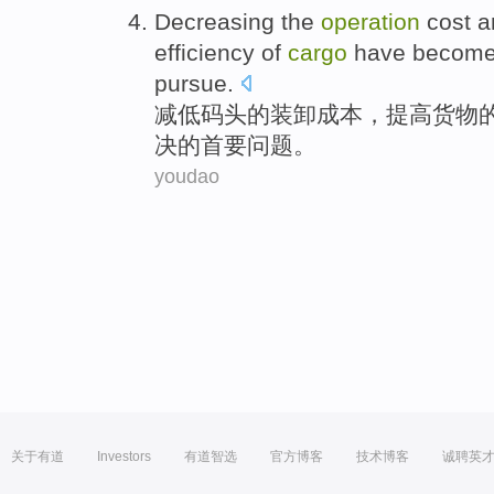
Decreasing
the
operation
cost
a
efficiency
of
cargo
have become
pursue.
减低
码头
的
装卸
成本
，
提高
货物
决的
首要
问题。
youdao
关于有道
Investors
有道智选
官方博客
技术博客
诚聘英