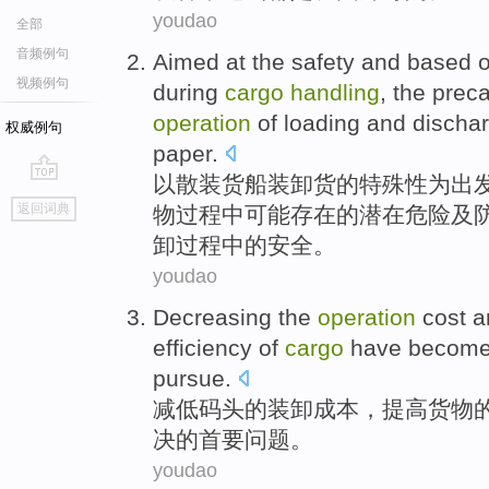
youdao
全部
音频例句
Aimed at
the
safety
and based 
视频例句
during
cargo
handling
, the
preca
operation
of
loading
and discha
权威例句
paper.
以
散装
货船
装卸货
的
特殊性为出
go
返回词典
物
过程
中
可能
存在
的
潜在危险
及
top
卸
过程中的
安全
。
youdao
Decreasing
the
operation
cost
a
efficiency
of
cargo
have become
pursue.
减低
码头
的
装卸
成本
，
提高
货物
决的
首要
问题。
youdao