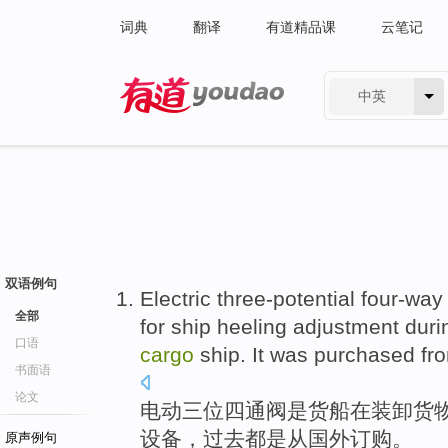
词典
翻译
有道精品课
云笔记
中英
有道 - 网易旗下搜索
双语例句
Electric
three-potential four-way
全部
for
ship heeling
adjustment
duri
口语
cargo
ship. It was purchased fr
书面语
论文
电动
三位
四通阀
是
货船
在
装卸
货
设备
，过去都是从
国外
订购。
原声例句