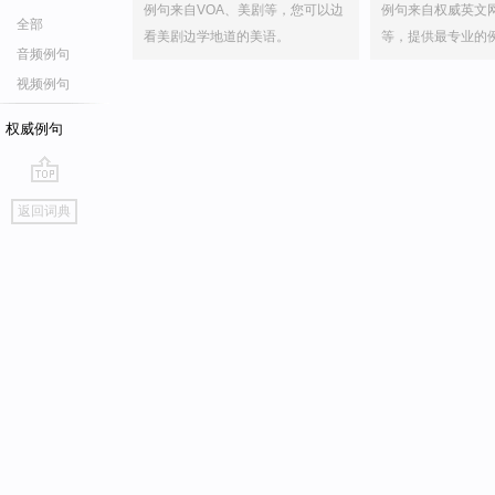
例句来自VOA、美剧等，您可以边
例句来自权威英文
全部
看美剧边学地道的美语。
等，提供最专业的
音频例句
视频例句
权威例句
go
返回词典
top