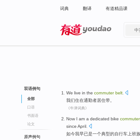
词典
翻译
有道精品课
中
有道 - 网易旗下搜索
双语例句
We
live
in
the
commuter
belt
.
全部
我们
住
在
通勤
者居住带。
口语
《牛津词典》
书面语
Now
I
am
a
dedicated
bike
commuter
论文
since
April
.
如今
我
早已
是
一个
典型
的
自行车
上班
原声例句