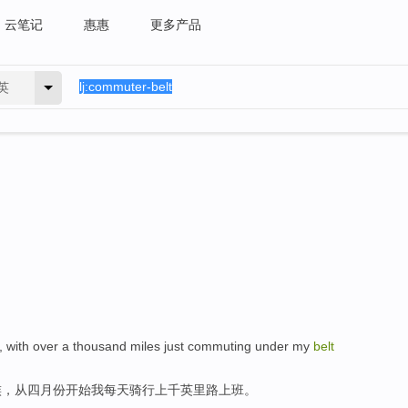
云笔记
惠惠
更多产品
英
, with over a thousand
miles
just
commuting
under
my
belt
族
，
从
四月份开始
我
每天骑行上千
英里路
上班
。