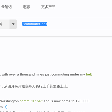
云笔记
惠惠
更多产品
英
, with over a thousand
miles
just
commuting
under
my
belt
族
，
从
四月份开始
我
每天骑行上千
英里路
上班
。
e
Washington
commuter
belt
and
is now
home to 120, 000
rs
.