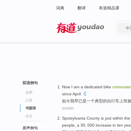
词典
翻译
有道精品课
中
有道 - 网易旗下搜索
双语例句
Now
I
am
a
dedicated
bike
commuter
全部
since
April
.
口语
如今
我
早已
是
一个
典型
的
自行车
上班
书面语
youdao
论文
Spotsylvania
County
is
just
within th
people
, a 30, 000
increase
in
ten
yea
原声例句