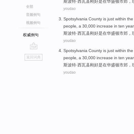
斯波特
·西瓦
县
刚好
是
在
华盛顿
市郊
，
全部
youdao
音频例句
Spotsylvania
County
is
just
within th
视频例句
people
,
a
30,000
increase
in
ten
year
斯波特
·西瓦
县
刚好
是
在
华盛顿
市郊，
权威例句
youdao
Spotsylvania
County
is
just
within th
go
返回词典
people
,
a
30,000
increase
in
ten
year
top
斯波特
·西瓦
县
刚好
是
在
华盛顿
市郊，
youdao