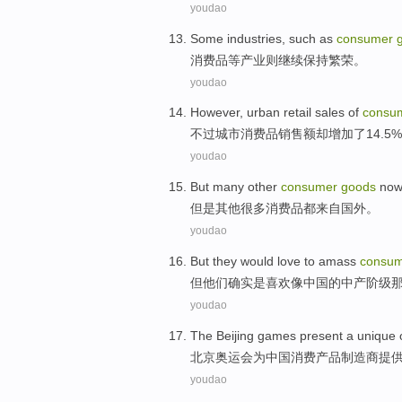
youdao
Some
industries
, such as
consumer
消费品
等产业
则
继续
保持繁荣
。
youdao
However
,
urban
retail
sales of
consu
不过
城市
消费品销售额
却增加了14.5
youdao
But
many
other
consumer
goods
no
但是
其他
很多
消费品
都
来自
国外
。
youdao
But
they
would
love
to
amass
consu
但
他们
确实是
喜欢
像
中国
的
中产
阶级
youdao
The
Beijing
games
present
a
unique
北京
奥运会
为
中国
消费
产品
制造商
提
youdao