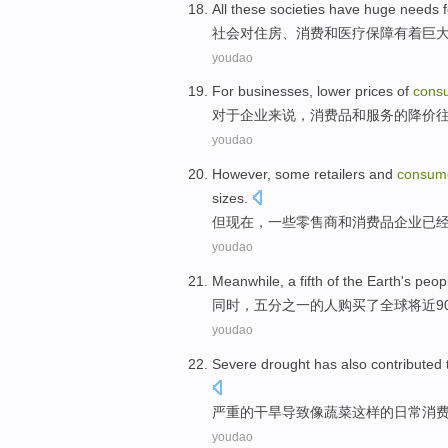
All these
societies
have
huge
needs
社会
对
住房
、
消费
和
医疗
保障
有着
巨
youdao
For
businesses
, lower
prices
of
cons
对于
企业来说
，
消费品
和
服务
的
降价
youdao
However
,
some
retailers
and
consum
sizes
.
但
现在
，
一些
零售商
和
消费品
企业
已
youdao
Meanwhile
, a fifth
of
the Earth
's
peop
同时
，五分之一
的
人
购买
了全球将近
9
youdao
Severe
drought
has also contributed 
严重
的
干旱
导致
像
蔬菜
这样
的
日常
消
youdao