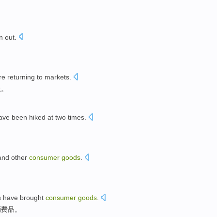
n out.
re
returning to
markets
.
上
。
ave
been hiked
at
two
times
.
and
other
consumer
goods
.
s
have brought
consumer
goods
.
消费品
。