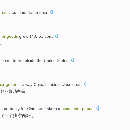
goods
,
continue to
prosper
.
mer
goods
grew 14.5 percent.
%。
w
come from
outside
the United States.
mer
goods
the way
China
's
middle
class
does.
那样
积聚
消费品
。
opportunity
for
Chinese
makers
of
consumer
goods
.
供
了
一个
独特的
商机
。