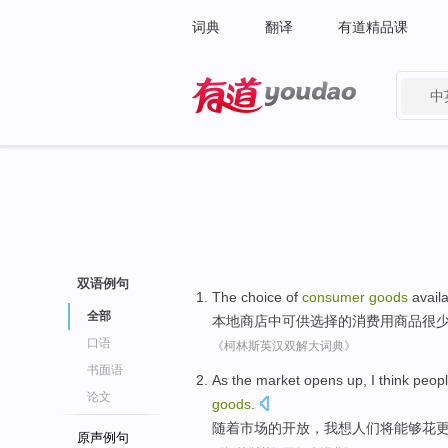
词典
翻译
有道精品课
中
有道 - 网易旗下搜索
双语例句
The
choice
of
consumer
goods
avail
全部
本地
商店
中
可供
选择
的
消费
用商品
很
口语
《柯林斯英汉双解大词典》
书面语
As the
market
opens up
,
I
think
peopl
论文
goods
.
随着
市场
的
开放
，
我
想
人们
将
能够
花
原声例句