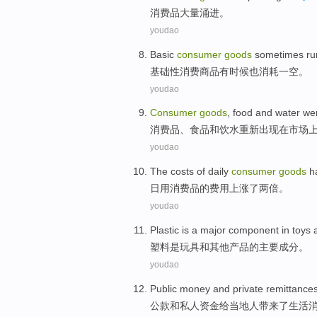
消费品
大量
涌
进。
youdao
Basic
consumer
goods
sometimes
ru
基础性
消费
商品
有时候也
消耗一空。
youdao
Consumer
goods
,
food
and
water we
消费品
、
食品
和
饮水
重新
出现在
市场
youdao
The
costs
of
daily
consumer
goods
h
日用
消费品
的
费用
上涨
了
两
倍
。
youdao
Plastic
is
a
major
component
in
toys
塑料
是
玩具
和
其他
产品
的
主要
成分
。
youdao
Public money
and
private
remittance
公款
和
私人
资金给当地人
带来
了生活