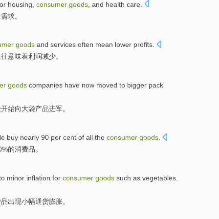
for
housing
,
consumer
goods
,
and
health care
.
大
需求
。
umer
goods
and
services
often
mean
lower
profits
.
往往
意味着
利润减少
。
er
goods
companies
have now
moved
to
bigger
pack
经
开始
向
大
袋
产品进军
。
le
buy
nearly
90 per cent of all the
consumer
goods
.
0%
的
消费品
。
to
minor
inflation
for
consumer
goods
such
as
vegetables
.
费品
出现小幅
通货膨胀
。