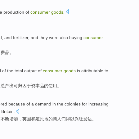
he
production
of
consumer
goods
.
d
,
and
fertilizer
, and they
were also
buying
consumer
消费品
。
d
of
the total output of
consumer
goods
is attributable
to
品
总产出
可
归因于资本品的
使用
。
ered
because
of
a
demand
in
the
colonies
for
increasing
n
Britain
.
求
不断增加
，
英国
和
殖民地
的
商人们
得以兴旺发达
。