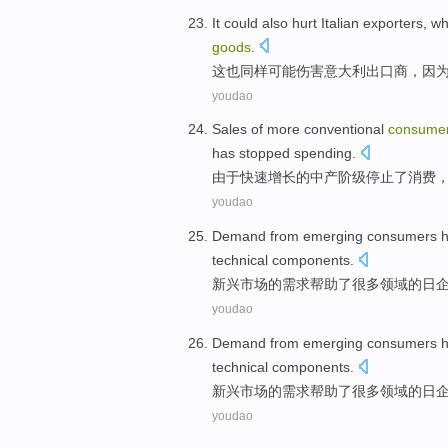
It
could
also
hurt
Italian
exporters
,
wh
goods
.
这
也
同样
可能伤害
意大利
出口商
，
因
youdao
Sales
of
more
conventional
consume
has
stopped
spending
.
由于
快速
增长的
中产
阶级
停止了
消费
youdao
Demand
from emerging
consumers
h
technical
components
.
新兴
市场的
需求
帮助
了
很多
领域
的日
youdao
Demand
from emerging
consumers
h
technical
components
.
新兴
市场的
需求
帮助
了
很多
领域
的日
youdao