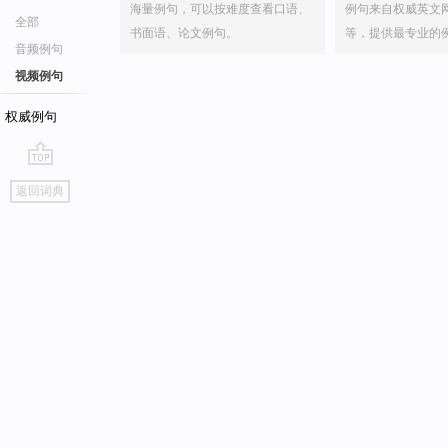
海量例句，可以按难度查看口语、
例句来自权威英文
全部
书面语、论文例句。
等，提供最专业的
音频例句
视频例句
权威例句
go
返回词典
top