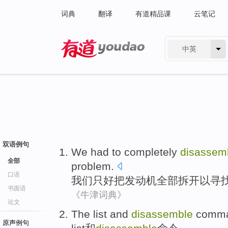
词典
翻译
有道精品课
云笔记
中英
有道 - 网易旗下搜索
双语例句
We
had to
completely
disassem
全部
problem.
口语
我们
只好
把
发动机
全部
拆开以寻
书面语
《牛津词典》
论文
The list
and
disassemble
comm
原声例句