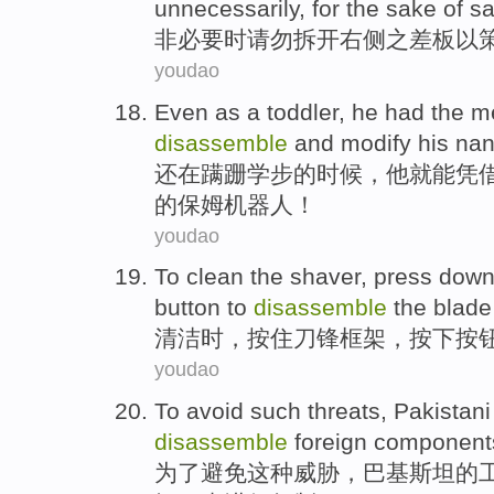
unnecessarily
, for the sake of
sa
非
必要时请勿拆开
右侧
之差
板
以
youdao
Even
as
a toddler
,
he
had
the
m
disassemble
and
modify
his
na
还
在
蹒跚
学步的时候，
他
就能
凭
的
保姆
机器人！
youdao
To
clean
the shaver,
press
down
button
to
disassemble
the blade
清洁
时，
按住
刀锋
框架
，按下
按
youdao
To
avoid
such
threats
,
Pakistani
disassemble
foreign
component
为了
避免
这种
威胁
，
巴基斯坦
的