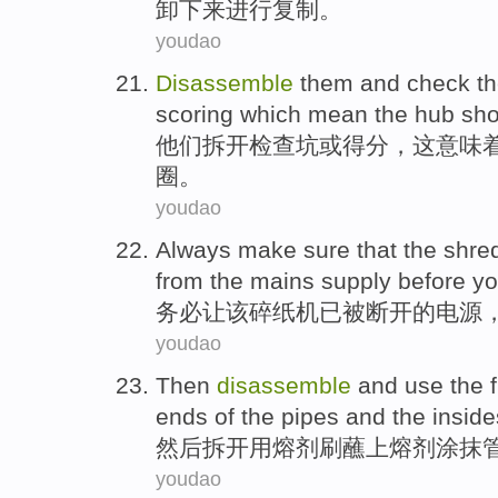
卸
下来进行
复制
。
youdao
Disassemble
them
and
check
t
scoring
which
mean
the
hub
sho
他们
拆开
检查
坑
或
得分
，
这
意味
圈
。
youdao
Always make sure
that
the
shre
from
the
mains supply
before
y
务必
让
该
碎纸机
已
被
断开
的
电源
youdao
Then
disassemble
and
use the
ends of
the
pipes
and
the inside
然后
拆开
用
熔剂
刷
蘸上熔剂涂抹
youdao