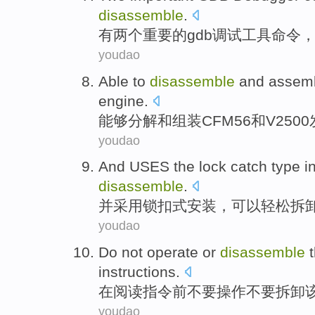
disassemble
.
有两个
重要
的
gdb
调试工具
命令
youdao
Able to
disassemble
and
assem
engine
.
能够
分解
和
组装
CFM56
和
V2500
youdao
And
USES the
lock
catch
type
i
disassemble
.
并
采用
锁
扣
式
安装
，
可以
轻松
拆
youdao
Do not
operate
or
disassemble
instructions
.
在
阅读
指令
前
不要
操作
不要
拆卸
youdao