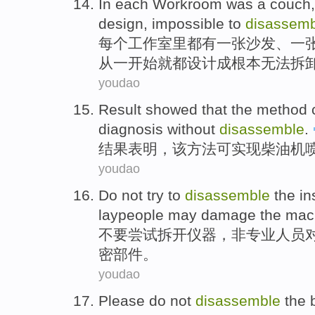
In
each
Workroom
was
a
couch
design
,
impossible to
disassemb
每个
工作室里
都有
一张沙发
、
一
从
一开始就都
设计
成根本
无法
拆
youdao
Result
showed that
the
method
diagnosis
without
disassemble
.
结果
表明
，
该
方法
可
实现
柴油机
youdao
Do not
try to
disassemble
the
in
laypeople
may
damage
the mac
不要
尝试
拆开
仪器
，非专业
人员
密部件。
youdao
Please do not
disassemble
the