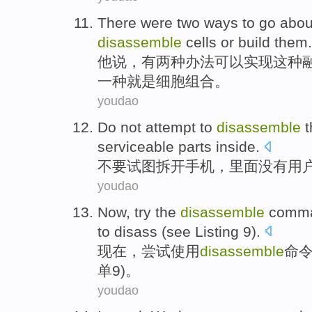
There were
two
ways
to go abo
disassemble
cells
or build them.
他
说，
有
两种
办法
可以实现
这种
一种就是细胞组合。
youdao
Do not
attempt to
disassemble
serviceable
parts inside.
不要
试图
拆开
手机
，
里面
没有
用
youdao
Now
,
try
the
disassemble
comm
to
disass
(
see
Listing
9
).
现在
，
尝试
使用
disassemble
命
单
9)。
youdao