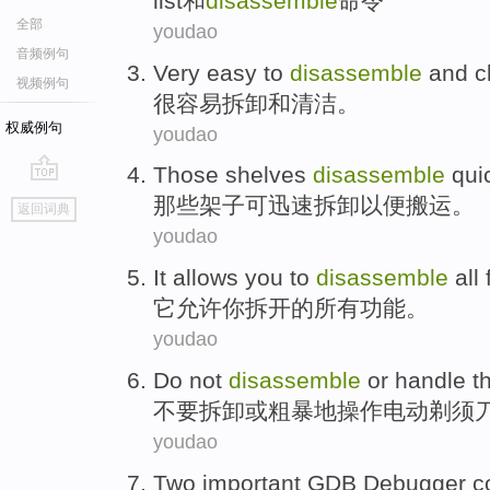
list
和
disassemble
命令
全部
youdao
音频例句
Very
easy to
disassemble
and
c
视频例句
很
容易
拆卸
和
清洁
。
权威例句
youdao
Those
shelves
disassemble
qui
go
那些
架子
可
迅速
拆卸
以便搬运。
返回词典
top
youdao
It
allows
you
to
disassemble
all
它
允许
你
拆开
的
所有
功能
。
youdao
Do not
disassemble
or
handle
t
不要
拆卸
或
粗暴地
操作
电动
剃须
youdao
Two
important
GDB
Debugger
c