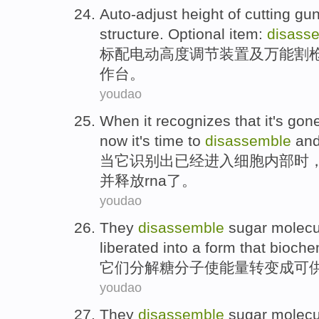
Auto-adjust
height
of
cutting
gu
structure.
Optional
item:
disass
标
配电动
高度
调节装置
及
万能割
作台
。
youdao
When
it
recognizes
that
it's gon
now it
's
time
to
disassemble
an
当
它
识别
出
已经
进入
细胞
内部
时
并
释放rna了。
youdao
They
disassemble
sugar
molecu
liberated
into a
form
that
bioche
它们
分解
糖
分子
使
能量
转变
成
可
youdao
They
disassemble
sugar
molecu