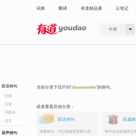
词典
翻译
有道精品课
云笔记
中英
有道 - 网易旗下搜索
双语例句
当前分类下找不到"
disassemble
"的例句。
全部
口语
或者看看其他分类：
书面语
双语例句
权威例
论文
海量例句，可以按难度查看口语、
例句来自权威英文
原声例句