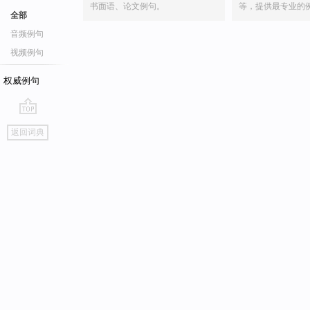
书面语、论文例句。
等，提供最专业的
全部
音频例句
视频例句
权威例句
go
返回词典
top