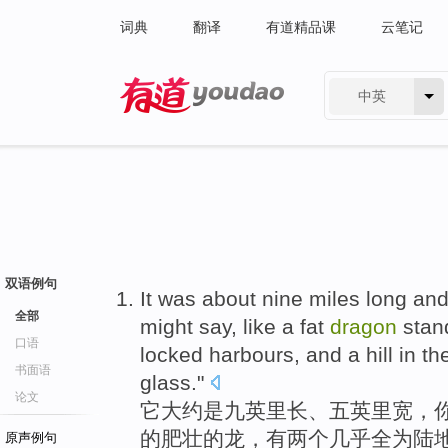
词典
翻译
有道精品课
云笔记
中英
有道 - 网易旗下搜索
双语例句
It
was about
nine
miles
long
an
全部
might say
,
like
a
fat
dragon
stan
口语
locked
harbours
, and a
hill
in th
书面语
glass
."
论文
它
大约
是
九
英里
长
、
五
英里
宽
，
的
肥壮
的
龙
，
有
两个
几乎全为陆
原声例句