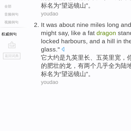
标
名为“望远镜山”。
全部
youdao
音频例句
视频例句
It
was about
nine
miles
long
an
might say
,
like
a
fat
dragon
stan
权威例句
locked
harbours
, and a
hill
in th
glass
."
go
返回词典
它
大约
是
九
英里
长
、
五
英里
宽
，
top
的
肥壮
的
龙
，
有
两个
几乎全为陆
标
名为“望远镜山”。
youdao