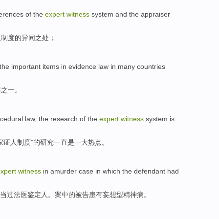
ferences of
the
expert
witness
system
and
the appraiser
人
制度
的
异同
之
处；
 the
important
items
in evidence law
in many
countries
容
之一
。
cedural law
, the
research
of
the
expert
witness
system
is
家
证人
制度
”
的
研究
一直
是
一大
热点
。
xpert
witness
in
amurder
case
in
which
the defendant
had
当过法医
鉴定人
。
案
中的
被告
患有
妄想型精神病。