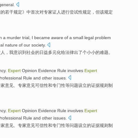
general
.
据
的
若干
规定
》中
首次
对
专家
证人
进行
尝试性
规定
，
但
该规定
in
a
murder
trial
,
I
became
aware
of
a
small
legal
problem
ral
nature
of
our
society
.
定人
，
我
意识到
社会
的
日益
多元化
给
法律
出
了
个
小小的
难题
。
ency.
Expert
Opinion
Evidence
Rule
involves
Expert
Professional Rule
and other
issues
.
专家意见、专家意见
可信性
和
专门性等
问题
设立的证据规则制
ency.
Expert
Opinion
Evidence
Rule
involves
Expert
Professional Rule
and other
issues
.
专家意见、专家意见
可信性
和
专门性等
问题
设立的证据规则制