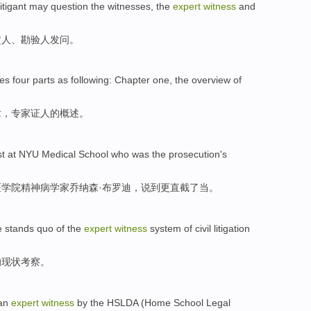
litigant
may
question
the
witnesses
, the
expert
witness
and
定人、勘验人
发问
。
des
four
parts
as following:
Chapter
one, the
overview
of
章
，
专家
证人
的
概述
。
st
at
NYU
Medical School
who was
the prosecution
's
医学院
精神病
学家乔纳森·
布罗迪
，说
到
更直截了当。
e
stands quo
of
the
expert
witness
system
of
civil
litigation
的
现状
考察
。
an
expert
witness
by the HSLDA
(
Home
School
Legal