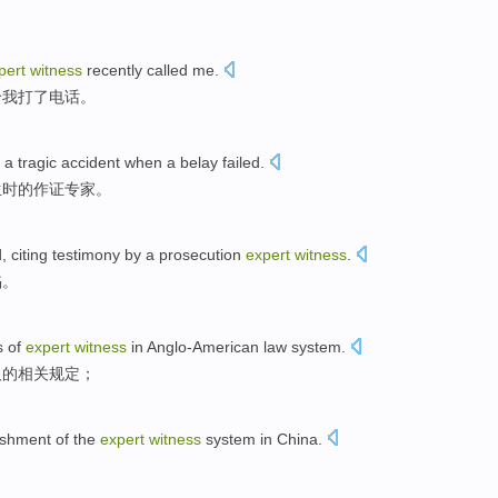
pert
witness
recently
called
me.
给我打了电话。
t
a tragic
accident
when
a
belay
failed
.
生
时
的
作证
专家
。
d
,
citing testimony
by a
prosecution
expert
witness
.
陷。
s
of
expert
witness
in Anglo-American
law system.
人
的
相关
规定
；
ishment
of the
expert
witness
system
in
China
.