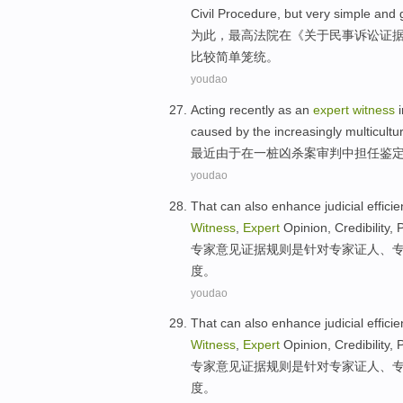
Civil
Procedure,
but
very
simple
and 
为此，
最高
法院
在
《
关于
民事诉讼
证
比较
简单笼统。
youdao
Acting
recently
as
an
expert
witness
caused by the
increasingly
multicultu
最近
由于
在
一
桩凶杀案
审判中
担任鉴
youdao
That can also enhance judicial effici
Witness
,
Expert
Opinion,
Credibility
, 
专家
意见
证据
规则
是针对专家
证人
、
度。
youdao
That can also enhance judicial effici
Witness
,
Expert
Opinion,
Credibility
, 
专家
意见
证据
规则
是针对专家
证人
、
度。