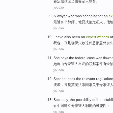
鉴定
结论
应当
由
鉴定人
签名
。
youdao
A
lawyer who
was shopping
for
an
ex
最近有个
律师
，他要
找
鉴定
证人
，他
youdao
I
have also
been
an
expert
witness
a
我
也
一直
是确保失败
这种
悲惨
意外发
youdao
She
says
the
federal
case
was flawe
她
称
由
专家
证人
举证
的
联邦
案件
有
缺
youdao
Second
,
seek
the
relevant
regulation
接着
，
寻觅
英美
法系国家关于
专家
证
youdao
Secondly, the
possibility
of
the
establ
在
中国
建立
专家
证人
制度
的
可能性
；
youdao