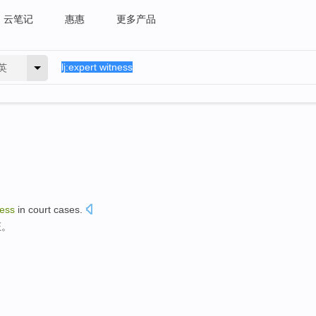
云笔记
惠惠
更多产品
英
ness
in court cases
.
证。