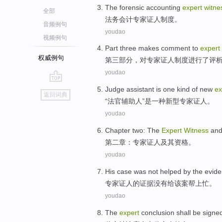
The forensic
accounting
expert
witne
全部
法务
会计
专家
证人制度
。
音频例句
youdao
视频例句
Part
three makes comment
to
expert
权威例句
第三
部分
，
对
专家
证人
制度进行了评
youdao
go
Judge
assistant
is
one
kind of
new
ex
返回词典
top
“
法官
辅助人”
是
一
种
新型
专家
证人
。
youdao
Chapter
two: The
Expert
Witness
and
第二章
：
专家
证人
及其
资格
。
youdao
His case was
not
helped
by the
evid
专家
证人
的
证据
没有
给该案帮上忙
。
youdao
The
expert
conclusion
shall be
signe