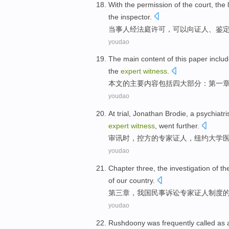
With the
permission
of the
court
, the
the inspector.
当事人
经
法庭
许可
，
可以
向
证人
、鉴
youdao
The
main
content
of
this paper
inclu
the
expert
witness
.
本文
的
主要
内容
包括
四
大部分
：
第一
youdao
At trial
, Jonathan
Brodie
,
a psychiatri
expert
witness
,
went
further
.
审讯
时，
控方
的
专家
证人
，
纽约
大学
youdao
Chapter
three,
the investigation
of th
of
our country.
第三
章
，我国
民事
诉讼
专家
证人
制度
youdao
Rushdoony
was frequently
called
as 