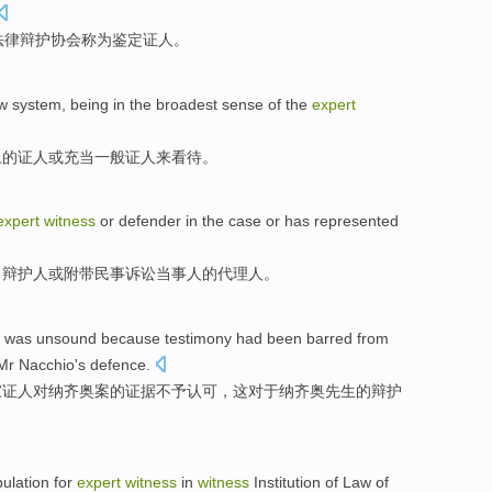
法律
辩护
协会
称为
鉴定
证人
。
w system,
being
in
the broadest sense
of
the
expert
上
的
证人
或
充当
一般证人来看待。
expert
witness
or
defender
in the
case
or
has
represented
、
辩护人
或
附带
民事
诉讼
当事人
的代理人。
was
unsound
because
testimony
had been barred from
Mr Nacchio
's
defence
.
家
证人
对
纳
齐奥案的
证据
不予认可，这对于纳齐奥先生的辩护
pulation
for
expert
witness
in
witness
Institution of
Law
of