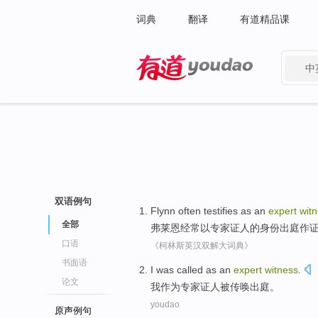
词典
翻译
有道精品课
中
有道 - 网易旗下搜索
双语例句
Flynn
often
testifies as
an
expert
wit
全部
弗莱恩
经常
以
专家
证人
的身份
出庭
作
口语
《柯林斯英汉双解大词典》
书面语
I
was called
as an
expert
witness
.
论文
我
作为
专家
证人
被
传唤出庭。
youdao
原声例句