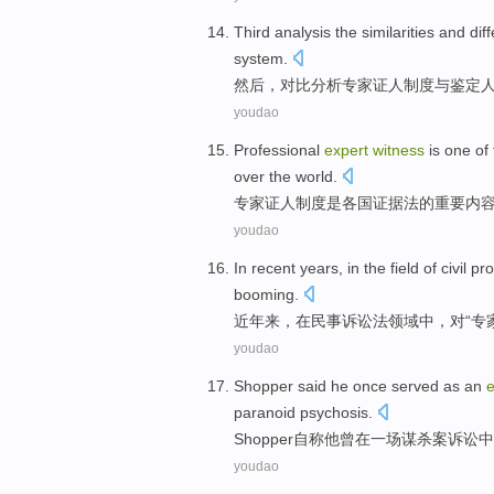
Third
analysis
the similarities
and dif
system
.
然后
，对比
分析
专家
证人
制度
与
鉴定
youdao
Professional
expert
witness
is
one
of
over the world.
专家
证人制度
是
各国
证据法
的
重要
内
youdao
In recent years
,
in
the
field
of
civil
pro
booming
.
近年
来，
在
民事
诉讼法
领域
中
，对“
专
youdao
Shopper
said
he
once served
as
an
e
paranoid
psychosis
.
Shopper
自称
他
曾
在
一
场谋杀案诉讼中
youdao