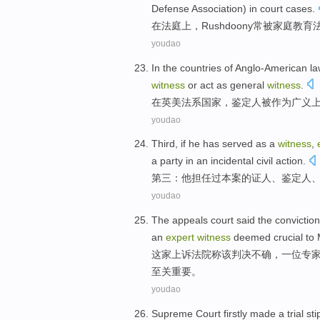
Defense
Association)
in
court
cases.
在
法庭
上，
Rushdoony
常被
家庭
教育
youdao
In
the
countries
of Anglo-American
la
witness
or
act as
general
witness
.
在
英美
法系
国家
，
鉴定人
被
作为
广义
youdao
Third
, if
he
has served as a
witness
,
a party
in an
incidental
civil
action
.
第三
：
他
担任
过
本案
的
证人
、
鉴定人
youdao
The appeals
court
said
the
conviction
an
expert
witness
deemed
crucial
to
这家
上诉
法院
称
该
判决
不确
，
一位
专
至关重要
。
youdao
Supreme
Court
firstly
made
a trial
sti