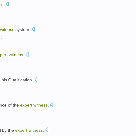
ss
.
witness
system
.
析。
pert
witness
.
 his
Qualification
.
ence
of the
expert
witness
.
d
by the
expert
witness
.