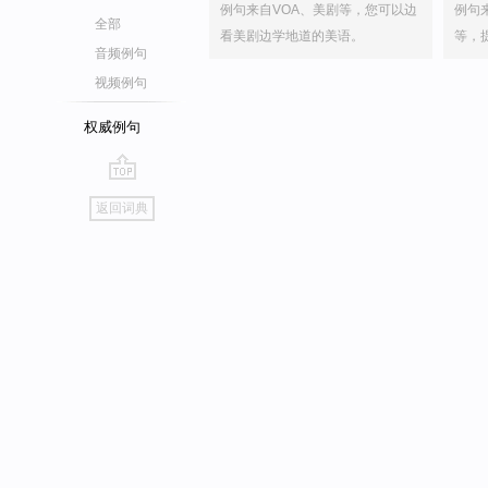
例句来自VOA、美剧等，您可以边
例句
全部
看美剧边学地道的美语。
等，
音频例句
视频例句
权威例句
go
返回词典
top