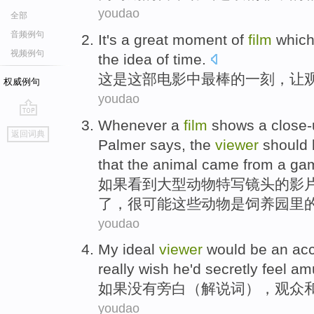
youdao
全部
音频例句
It
's
a
great
moment
of
film
whic
视频例句
the
idea
of
time
.
这
是
这部电影
中
最棒的
一刻
，让
权威例句
youdao
Whenever
a
film
shows a
close
go
返回词典
top
Palmer says,
the
viewer
should
that the
animal
came
from a ga
如果
看到
大型
动物
特写
镜头
的
影
了，很
可能
这些
动物
是饲养
园里
youdao
My ideal
viewer
would
be
an
ac
really wish he'd secretly feel 
如果没有旁白（解说词），
观众
youdao