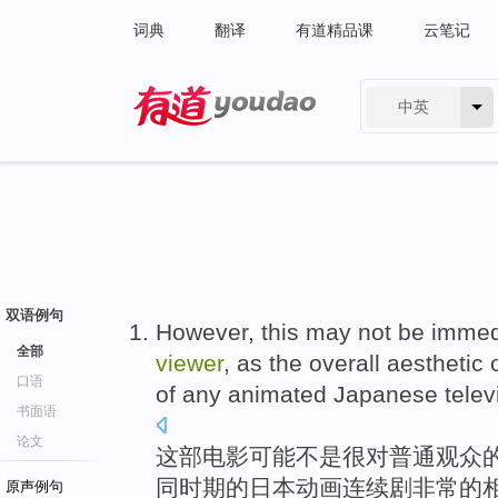
词典
翻译
有道精品课
云笔记
中英
有道 - 网易旗下搜索
双语例句
However, this
may
not
be immed
全部
viewer
,
as
the
overall
aesthetic
口语
of any
animated
Japanese
telev
书面语
论文
这部
电影
可能
不是
很
对
普通
观众
同
时期
的
日本
动画
连续剧
非常
的
原声例句