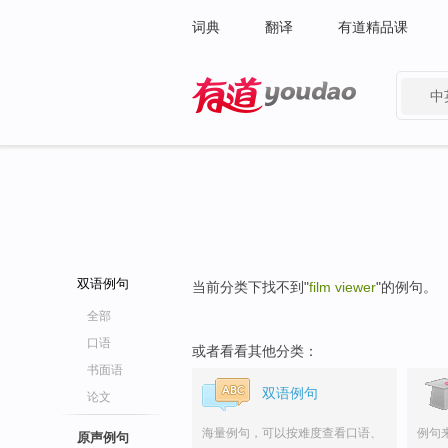
词典
翻译
有道精品课
中
有道 - 网易旗下搜索
双语例句
当前分类下找不到"
film viewer
"的例句。
全部
口语
或者看看其他分类：
书面语
双语例句
论文
海量例句，可以按难度查看口语、
例句
原声例句