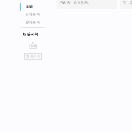
书面语、论文例句。
等，
全部
音频例句
视频例句
权威例句
go
返回词典
top