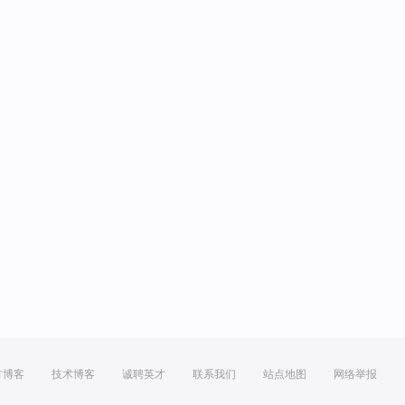
方博客
技术博客
诚聘英才
联系我们
站点地图
网络举报