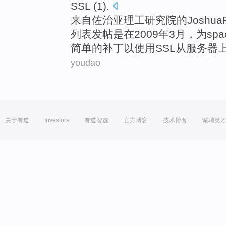
SSL
(1).
来自
佐治亚
理工
研究院
的
Joshua
列表
发帖
是在2009年
3月
，为spa
简单
的
补丁
以
使用
SSL
从
服务器
youdao
关于有道
Investors
有道智选
官方博客
技术博客
诚聘英