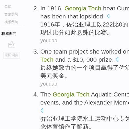
全部
In
1916,
Georgia
Tech
beat
Cum
音频例句
has
been
that lopsided
.
视频例句
1916年，
佐治亚
理工
以
222比
0
的
现
过
比分如此悬殊的
比赛
。
权威例句
youdao
One
team project
she
worked o
go
返回词典
top
Tech
and
a
$10, 000
prize
.
最终
她
致力
的一个
项目
赢得
了
佐
美元奖金。
youdao
The
Georgia
Tech
Aquatic
Cente
events
,
and the
Alexander
Memo
乔治亚
理工学院
水上运动
中心
专
念
体育馆作了翻新。