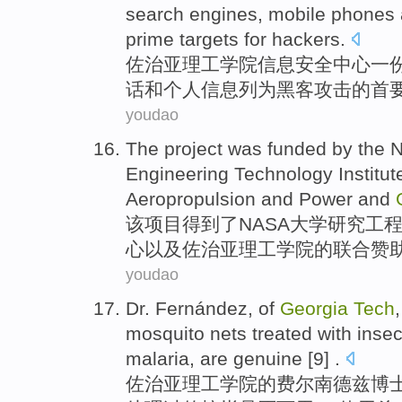
search
engines
,
mobile
phones
prime
targets
for
hackers
.
佐治亚
理工学院
信息
安全
中心
一
话
和
个人
信息列为黑客攻击的
首
youdao
The
project
was funded
by the
Engineering
Technology
Institut
Aeropropulsion
and
Power
and
该
项目
得到
了
NASA
大学
研究
工
心
以及
佐治亚
理工
学院的联合赞
youdao
Dr.
Fernández,
of
Georgia
Tech
mosquito nets treated
with
insec
malaria
,
are
genuine [9] .
佐治亚
理工学院
的
费尔南德兹
博