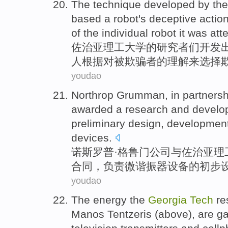
The
technique
developed
by th
based
a
robot
's deceptive
actio
of the
individual
robot
it
was
att
佐治亚
理工大学
的
研究者们
开发
人
根据对被欺骗者的
理解
来
选择
youdao
Northrop Grumman
, in
partnersh
awarded
a research and
develo
preliminary
design
,
developmen
devices
.
诺
斯罗普·格鲁门公司
与
佐治亚
理
合同
，负责微谐振器设备
的
初步
youdao
The
energy
the
Georgia
Tech
re
Manos
Tentzeris
(
above
),
are
ga