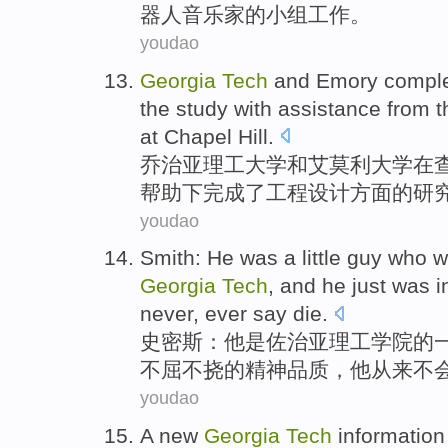
器人音乐家的
小组
工作
。
youdao
Georgia
Tech
and
Emory
compl
the
study
with
assistance
from
t
at Chapel
Hill
.
乔治亚
理工
大学
和
艾莫利大学
在
帮助下
完成
了
工程设计
方面
的
研
youdao
Smith
:
He
was
a little guy who 
Georgia
Tech
, and he just
was i
never
, ever
say
die
.
史密斯
：
他
是
佐治亚理工
学院的
不屈不挠
的精神品质，他
从来
不
youdao
A
new
Georgia
Tech
information