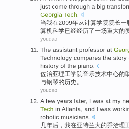
just come
through
a
big
transfo
Georgia
Tech
.
当
我
在
2009年从
计算
学院
院长
一
算机
科学
已经
经历
了一
场重大
的
youdao
The
assistant
professor
at
Geor
Technology
compares
the
story
history of
the
piano.
佐治亚
理工学院
音乐
技术
中心
的
与钢琴的
历史
。
youdao
A
few
years later
,
I
was at my n
Tech
in
Atlanta
, and
I
was
worki
robotic
musicians
.
几
年后
，
我
在
亚特兰大
的
乔治
理