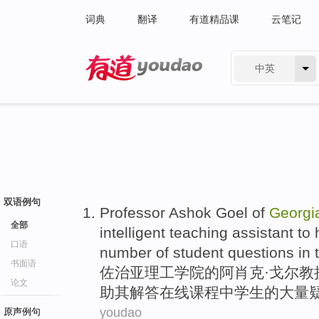
词典
翻译
有道精品课
云笔记
中英
有道 - 网易旗下搜索
双语例句
Professor
Ashok Goel of
Georgi
全部
intelligent
teaching assistant
to
口语
number
of
student
questions
in
书面语
佐治亚理工
学院
的
阿肖克·戈尔
教
论文
助
其
解答
在线
课程
中学生
的
大量
youdao
原声例句