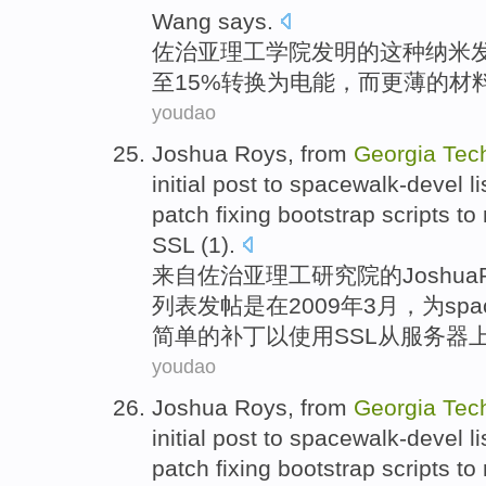
Wang says.
佐治亚
理工
学院发明
的
这种纳米
至15%
转换
为
电能，
而
更薄
的
材
youdao
Joshua
Roys
,
from
Georgia
Tec
initial
post
to
spacewalk-devel
li
patch
fixing bootstrap
scripts
to 
SSL
(1).
来自
佐治亚
理工
研究院
的
Joshua
列表
发帖
是在2009年
3月
，为spa
简单
的
补丁
以
使用
SSL
从
服务器
youdao
Joshua
Roys
,
from
Georgia
Tec
initial
post
to
spacewalk-devel
li
patch
fixing bootstrap
scripts
to 