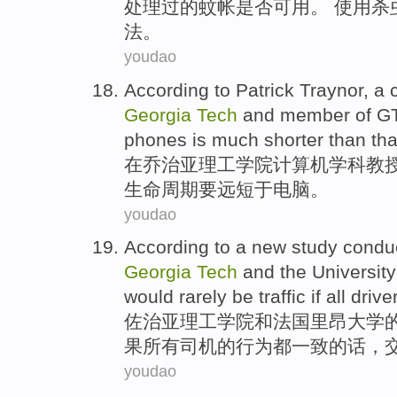
处理过的
蚊帐
是否
可用。 使用杀
法
。
youdao
According to
Patrick Traynor
, a
Georgia
Tech
and member
of
GT
phones
is
much
shorter
than
th
在
乔治亚
理工学院
计算机
学科
教
生命周期
要
远
短
于
电脑。
youdao
According to a
new
study
condu
Georgia
Tech
and
the
University
would
rarely
be
traffic
if
all
drive
佐治亚
理工学院
和
法国
里昂
大学
果
所有
司机
的
行为都
一致
的话，
youdao