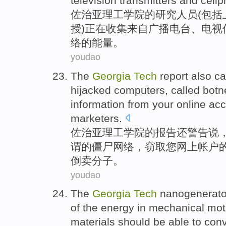
television
transmitters
and
cell
佐治亚
理工
学院
的
研究人员
(
包括
授
)
正在
收集
来自
广播电台
、
电视
络的
能量
。
youdao
The
Georgia
Tech
report
also
ca
hijacked
computers
,
called
botn
information
from
your
online
acc
marketers.
佐治亚
理工学院
的
报告
还
警告说
谓
的
僵尸
网络，
窃取
您
网上
帐户
倒卖分子。
youdao
The
Georgia
Tech
nanogenerato
of
the
energy
in
mechanical
mot
materials
should be able to conv