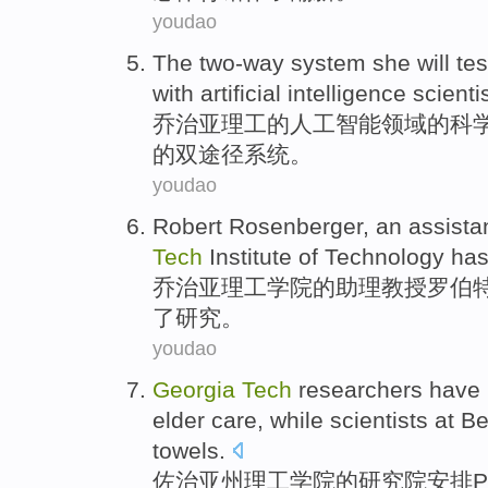
youdao
The
two-way
system
she
will
tes
with
artificial
intelligence
scienti
乔治亚
理工
的
人工
智能
领域的
科
的
双
途径
系统
。
youdao
Robert
Rosenberger
,
an assista
Tech
Institute of Technology
has
乔治亚
理工
学院的
助理
教授
罗伯特
了研究。
youdao
Georgia
Tech
researchers hav
elder
care
,
while
scientists
at B
towels
.
佐治亚州
理工
学院的研究院安排