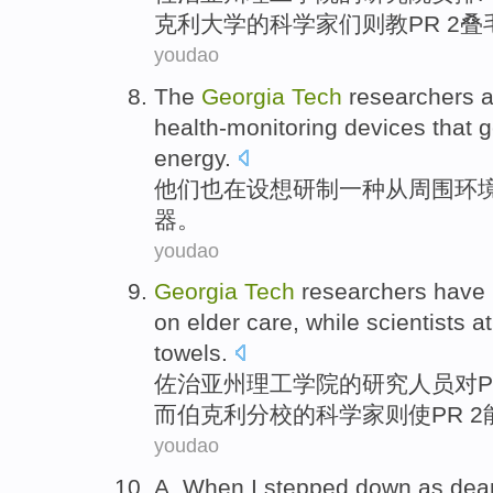
克利
大学的
科学家们
则
教
PR 2
叠
youdao
The
Georgia
Tech
researchers
a
health-monitoring devices that
g
energy
.
他们
也
在设想
研制一种
从
周围环
器。
youdao
Georgia
Tech
researchers
have
on
elder
care
,
while
scientists
a
towels
.
佐治亚州
理工学院的
研究人员
对
而
伯克利
分校的
科学家
则使PR 2
youdao
A. When
I
stepped down as
dea