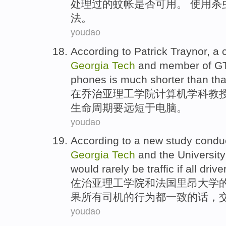
处理过的
蚊帐
是否
可用。 使用杀
法
。
youdao
According to
Patrick Traynor
, a
Georgia
Tech
and member
of
GT
phones
is
much
shorter
than
th
在
乔治亚
理工学院
计算机
学科
教
生命周期
要
远
短
于
电脑。
youdao
According to a
new
study
condu
Georgia
Tech
and
the
University
would
rarely
be
traffic
if
all
drive
佐治亚
理工学院
和
法国
里昂
大学
果
所有
司机
的
行为都
一致
的话，
youdao