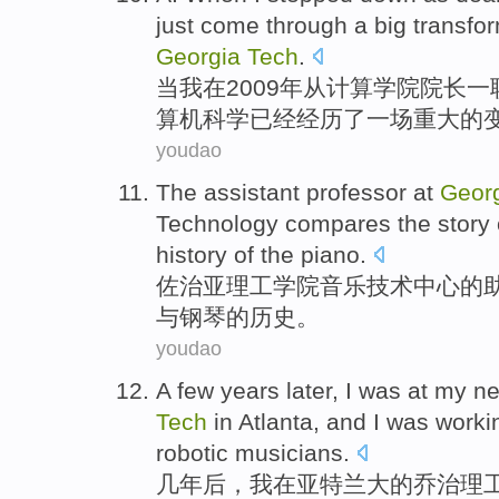
just come
through
a
big
transfo
Georgia
Tech
.
当
我
在
2009年从
计算
学院
院长
一
算机
科学
已经
经历
了一
场重大
的
youdao
The
assistant
professor
at
Geor
Technology
compares
the
story
history of
the
piano.
佐治亚
理工学院
音乐
技术
中心
的
与钢琴的
历史
。
youdao
A
few
years later
,
I
was at my n
Tech
in
Atlanta
, and
I
was
worki
robotic
musicians
.
几
年后
，
我
在
亚特兰大
的
乔治
理