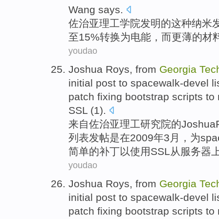
Wang says.
佐治亚
理工
学院发明
的
这种纳米
至15%
转换
为
电能，
而
更薄
的
材
youdao
Joshua
Roys
,
from
Georgia
Tec
initial
post
to
spacewalk-devel
li
patch
fixing bootstrap
scripts
to 
SSL
(1).
来自
佐治亚
理工
研究院
的
Joshua
列表
发帖
是在2009年
3月
，为spa
简单
的
补丁
以
使用
SSL
从
服务器
youdao
Joshua
Roys
,
from
Georgia
Tec
initial
post
to
spacewalk-devel
li
patch
fixing bootstrap
scripts
to 