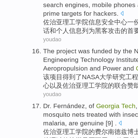
search
engines
,
mobile
phones
prime
targets
for
hackers
.
佐治亚
理工学院
信息
安全
中心
一
话
和
个人
信息列为黑客攻击的
首
youdao
The
project
was funded
by the
Engineering
Technology
Institut
Aeropropulsion
and
Power
and
该
项目
得到
了
NASA
大学
研究
工
心
以及
佐治亚
理工
学院的联合赞
youdao
Dr.
Fernández,
of
Georgia
Tech
mosquito nets treated
with
insec
malaria
,
are
genuine [9] .
佐治亚
理工学院
的
费尔南德兹
博