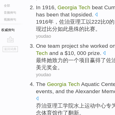
全部
In
1916,
Georgia
Tech
beat
Cum
音频例句
has
been
that lopsided
.
视频例句
1916年，
佐治亚
理工
以
222比
0
的
现
过
比分如此悬殊的
比赛
。
权威例句
youdao
One
team project
she
worked o
go
返回词典
top
Tech
and
a
$10, 000
prize
.
最终
她
致力
的一个
项目
赢得
了
佐
美元奖金。
youdao
The
Georgia
Tech
Aquatic
Cente
events
,
and the
Alexander
Memo
乔治亚
理工学院
水上运动
中心
专
念
体育馆作了翻新。