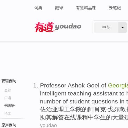
词典
翻译
有道精品课
云笔记
中英
有道 - 网易旗下搜索
双语例句
Professor
Ashok Goel of
Georgi
全部
intelligent
teaching assistant
to
口语
number
of
student
questions
in
书面语
佐治亚理工
学院
的
阿肖克·戈尔
教
论文
助
其
解答
在线
课程
中学生
的
大量
youdao
原声例句