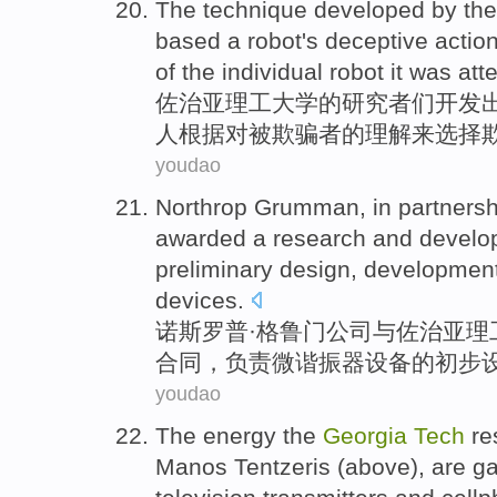
The
technique
developed
by th
based
a
robot
's deceptive
actio
of the
individual
robot
it
was
att
佐治亚
理工大学
的
研究者们
开发
人
根据对被欺骗者的
理解
来
选择
youdao
Northrop Grumman
, in
partnersh
awarded
a research and
develo
preliminary
design
,
developmen
devices
.
诺
斯罗普·格鲁门公司
与
佐治亚
理
合同
，负责微谐振器设备
的
初步
youdao
The
energy
the
Georgia
Tech
re
Manos
Tentzeris
(
above
),
are
ga