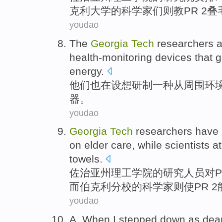
克利
大学的
科学家们
则
教
PR 2
叠
youdao
The
Georgia
Tech
researchers
a
health-monitoring devices that
g
energy
.
他们
也
在设想
研制一种
从
周围环
器。
youdao
Georgia
Tech
researchers
have
on
elder
care
,
while
scientists
a
towels
.
佐治亚州
理工学院的
研究人员
对
而
伯克利
分校的
科学家
则使PR 2
youdao
A. When
I
stepped down as
dea