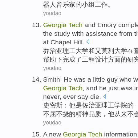
器人音乐家的
小组
工作
。
youdao
Georgia
Tech
and
Emory
compl
the
study
with
assistance
from
t
at Chapel
Hill
.
乔治亚
理工
大学
和
艾莫利大学
在
帮助下
完成
了
工程设计
方面
的
研
youdao
Smith
:
He
was
a little guy who 
Georgia
Tech
, and he just
was i
never
, ever
say
die
.
史密斯
：
他
是
佐治亚理工
学院的
不屈不挠
的精神品质，他
从来
不
youdao
A
new
Georgia
Tech
information