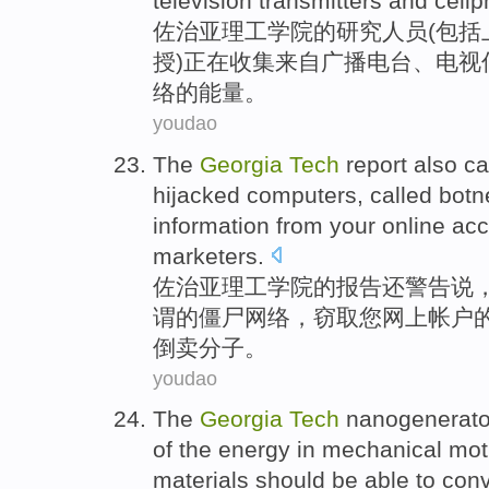
television
transmitters
and
cell
佐治亚
理工
学院
的
研究人员
(
包括
授
)
正在
收集
来自
广播电台
、
电视
络的
能量
。
youdao
The
Georgia
Tech
report
also
ca
hijacked
computers
,
called
botn
information
from
your
online
acc
marketers.
佐治亚
理工学院
的
报告
还
警告说
谓
的
僵尸
网络，
窃取
您
网上
帐户
倒卖分子。
youdao
The
Georgia
Tech
nanogenerato
of
the
energy
in
mechanical
mot
materials
should be able to conv