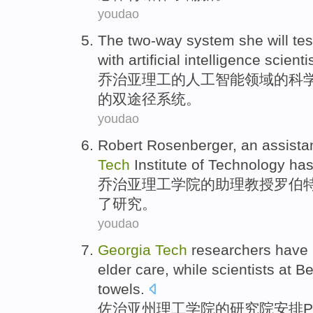
youdao
The
two-way
system
she
will
tes
with
artificial
intelligence
scienti
乔治亚
理工
的
人工
智能
领域的
科
的
双
途径
系统
。
youdao
Robert
Rosenberger
,
an assista
Tech
Institute of Technology
has
乔治亚
理工
学院的
助理
教授
罗伯特
了研究。
youdao
Georgia
Tech
researchers hav
elder
care
,
while
scientists
at B
towels
.
佐治亚州
理工
学院的研究院安排