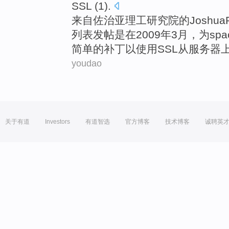
SSL
(1).
来自
佐治亚
理工
研究院
的
Joshua
列表
发帖
是在2009年
3月
，为spa
简单
的
补丁
以
使用
SSL
从
服务器
youdao
关于有道
Investors
有道智选
官方博客
技术博客
诚聘英