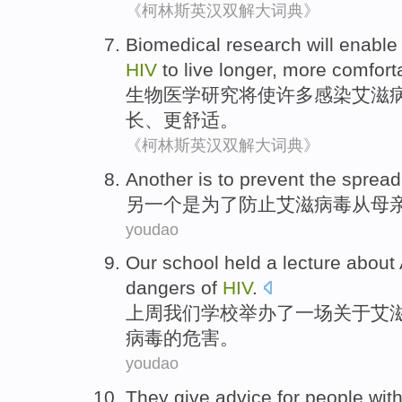
《柯林斯英汉双解大词典》
Biomedical
research
will
enable
HIV
to
live
longer
,
more
comforta
生物医学
研究
将
使
许多
感染
艾滋
长
、
更
舒适
。
《柯林斯英汉双解大词典》
Another
is
to
prevent
the
spread
另一个
是
为了
防止
艾滋病毒
从
母
youdao
Our
school
held
a
lecture
about
dangers
of
HIV
.
上周
我们
学校
举办
了一
场
关于
艾
病毒
的
危害
。
youdao
They
give advice
for
people
wit