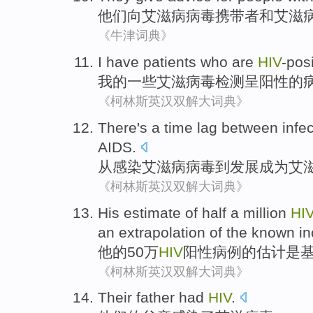
他们
向
艾滋病病毒
携带者
和艾滋
《牛津词典》
I
have
patients
who
are
HIV
-posi
我
的一些
艾滋
病毒检测呈阳性的
《柯林斯英汉双解大词典》
There
's a
time
lag between
infe
AIDS
.
从
感染
艾滋病
病毒到
发展
成为艾
《柯林斯英汉双解大词典》
His
estimate
of
half a million
HI
an
extrapolation
of
the
known
i
他
的
50万
HIV
阳性
病例
的
估计
是
《柯林斯英汉双解大词典》
T
heir father had
HIV
.