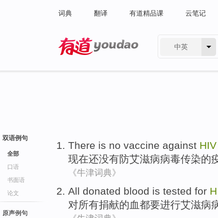
词典
翻译
有道精品课
云笔记
中英
有道 - 网易旗下搜索
双语例句
There
is
no
vaccine
against
HIV
全部
现在
还
没有
防
艾滋病病毒
传染的
口语
《牛津词典》
书面语
All
donated
blood
is
tested
for
H
论文
对
所有
捐献
的
血
都
要进行
艾滋病
原声例句