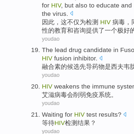
for
HIV
,
but
also
to
educate
and
the
virus
.
因此
，这
不仅
为
检测
HIV
病毒，
性
的
教育
和
咨询
提供了
一个
极好
youdao
The lead
drug
candidate
in
Fus
HIV
fusion
inhibitor
.
融合
素的
候选
先导
药物
是
西夫韦
youdao
HIV
weakens
the immune
syst
艾滋病毒
会削弱
免疫
系统
。
youdao
Waiting for
HIV
test
results
?
等待
HIV
检测
结果
？
youdao