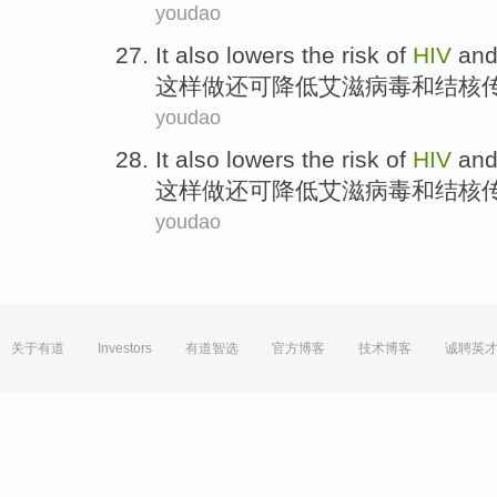
youdao
It
also
lowers
the
risk
of
HIV
an
这样做
还
可降低
艾滋病毒
和
结核
youdao
It
also
lowers
the
risk
of
HIV
an
这样做
还
可降低
艾滋病毒
和
结核
youdao
关于有道
Investors
有道智选
官方博客
技术博客
诚聘英