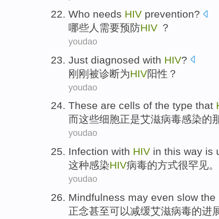
Who
needs
HIV
prevention
?
哪些人
需要
预防
HIV
？
youdao
Just
diagnosed
with
HIV
?
刚刚
被诊断
为
HIV
阳性？
youdao
These are
cells
of
the
type
that
而
这些
细胞
正是
艾滋病毒
感染
的
youdao
Infection
with
HIV
in
this
way
is
这种
感染
HIV
病毒的
方式
很
罕见。
youdao
Mindfulness
may
even
slow
the
正念
甚至
可以
减缓
艾滋病毒
的
进