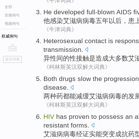
《牛津词典》
全部
He
developed full-blown
AIDS
fi
音频例句
他
感染
艾滋病病毒
五
年
以后，
患
视频例句
《牛津词典》
权威例句
Heterosexual
contact
is
responsi
transmission
.
go
异性
间
的
性
接触
是
造成
大多数
艾
返回词典
top
《柯林斯英汉双解大词典》
Both
drugs
slow
the
progression
disease
.
两种
药都
能减缓
艾滋病
病毒
的
发
《柯林斯英汉双解大词典》
HIV
has proven
to possess an
a
resistant
forms.
艾滋病
病毒
经
证实
能
突变
成
抗药