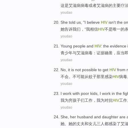
这
是
艾滋病
病毒
或者
艾滋病
的
主要
疗
youdao
She
told
us
, "
I
believe
HIV
isn't
the on
她
告诉
我们
，“
我
相信
HIV
不是
唯一
的
youdao
Young people
and
HIV
: the
evidence
青少年
与
艾滋病毒
：
证据
确凿，应当
youdao
No
, it
is not
possible
to
get
HIV
from
不会
。
不
可能
从
蚊子
那里
感染
HIV
病毒
youdao
I
work
with
poor
kids
, I work in the
fig
我
为
穷
孩子们
工作
，我为
对抗
HIV
工作
youdao
She
,
her
husband
and
daughter
are a
她
、
她
的
丈夫
和
女儿三
人
都
感染
了艾