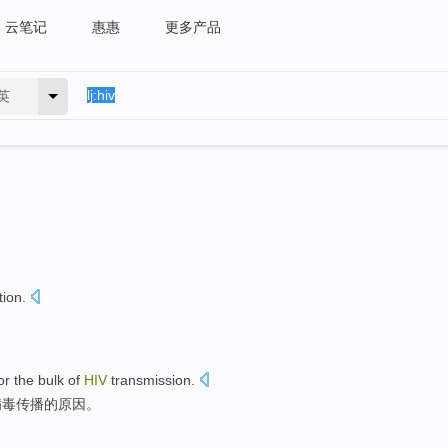
云笔记
惠惠
更多产品
英
tion
.
。
or the
bulk
of
HIV
transmission
.
病毒
传播
的原因。