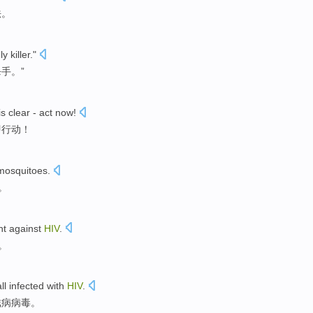
法
。
ly
killer
."
杀手
。”
is clear
-
act now
!
即
行动！
mosquitoes
.
。
ht against
HIV
.
。
ll
infected
with
HIV
.
滋病病毒。