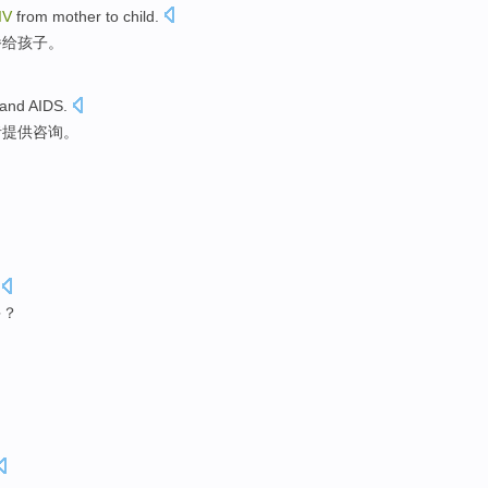
IV
from
mother
to
child
.
播
给
孩子
。
and
AIDS
.
者
提供
咨询。
多？