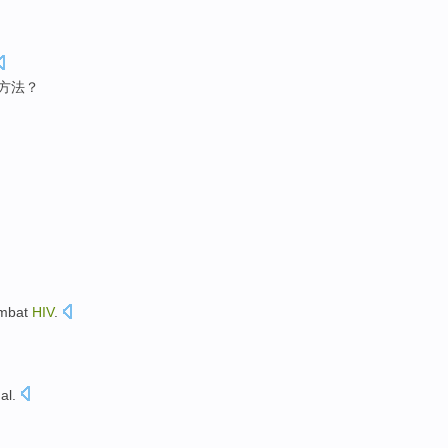
方法？
mbat
HIV
.
al
.