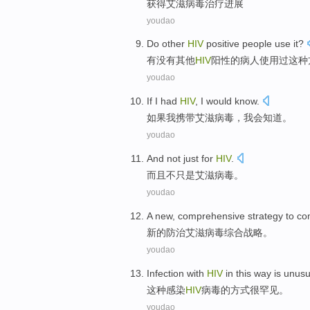
获得
艾滋病毒
治疗
进展
youdao
Do
other
HIV
positive
people
use
it
?
有没有
其他
HIV
阳性的
病人
使用
过这种
youdao
If
I
had
HIV
,
I
would
know
.
如果
我
携带
艾滋病毒，
我会
知道。
youdao
And
not
just
for
HIV
.
而且
不
只是
艾滋
病毒。
youdao
A
new
,
comprehensive
strategy
to
co
新的
防治
艾滋病毒
综合
战略
。
youdao
Infection
with
HIV
in
this
way
is unusu
这种
感染
HIV
病毒的
方式
很
罕见。
youdao