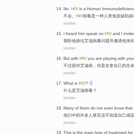
No
.
HIV
is
a
Human
Immunodeficien
不会
。
HIV
病毒
是
一种
人类
免疫缺陷
病
youdao
I
heard
him
speak on
HIV
and
I invit
我
听
他
谈论
艾滋病毒问题
并
邀请
他
来
youdao
But
with
HIV
you
are
playing with
you
不过
面对
艾滋病，
你
是
在
拿
自己
的生
youdao
What
is
HIV
?
什么
是
艾滋病毒
？
youdao
Many
of
them
do not
even
know that
他们
中的
许多人
甚至还
不
知道
自己
感
youdao
This
is
the
main
type of
treatment
fo