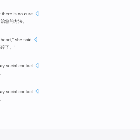
t
there is no
cure
.
到
治愈
的方法。
heart
,"
she
said.
都
碎
了。”
day
social
contact
.
。
day
social
contact
.
。