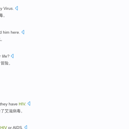
cy
Virus
.
毒
。
ed
him
here
.
此
。
r
life
?
命冒险。
they
have
HIV
.
染
了艾滋病毒。
r
HIV
or
AIDS
.