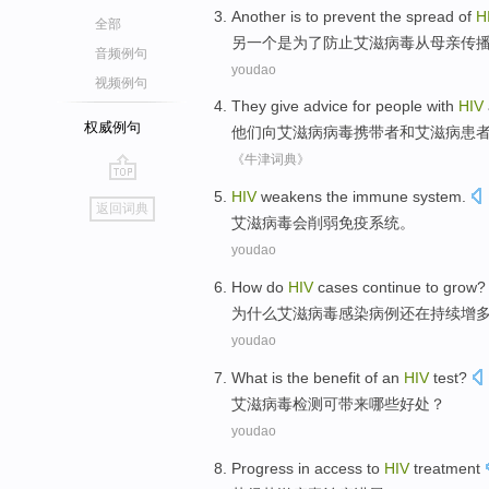
Another
is
to
prevent
the
spread
of
H
全部
另一个
是
为了
防止
艾滋病毒
从
母亲
传
音频例句
youdao
视频例句
They
give advice
for
people
with
HIV
权威例句
他们
向
艾滋病病毒
携带者
和艾滋病患
《牛津词典》
go
HIV
weakens
the immune
system
.
返回词典
top
艾滋病毒
会削弱
免疫
系统
。
youdao
How do
HIV
cases
continue
to
grow
?
为什么
艾滋病毒感染
病例
还在
持续增
youdao
What
is the benefit
of
an
HIV
test
?
艾滋
病毒检测可带来
哪些
好处
？
youdao
Progress in
access to
HIV
treatment