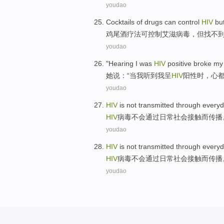
youdao
Cocktails
of drugs
can
control
HIV
bu
鸡尾酒
疗法
可
控制
艾滋病毒
，
但
找不
youdao
"
Hearing
I
was
HIV
positive
broke
my
她
说：“当
我
听到
我
呈
HIV
阳性
时，
心
youdao
HIV
is
not
transmitted
through
every
HIV
病毒
不会
通过
日常
社会
接触
而传播
youdao
HIV
is
not
transmitted
through
every
HIV
病毒
不会
通过
日常
社会
接触
而传播
youdao