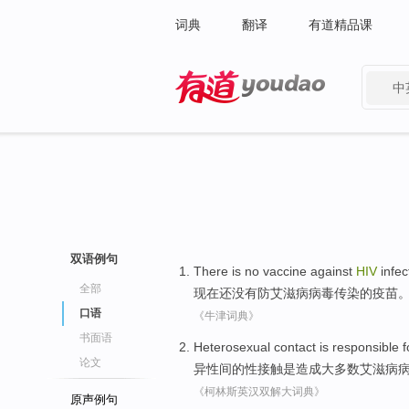
词典
翻译
有道精品课
中
有道 - 网易旗下搜索
双语例句
There
is
no
vaccine
against
HIV
infec
全部
现在
还
没有
防
艾滋病病毒
传染的
疫苗
口语
《牛津词典》
书面语
Heterosexual
contact
is
responsible f
论文
异性
间
的
性
接触
是
造成
大多数
艾滋病
《柯林斯英汉双解大词典》
原声例句