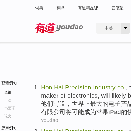
词典
翻译
有道精品课
云笔记
中英
有道 - 网易旗下搜索
双语例句
Hon
Hai
Precision
Industry
co
.,
全部
maker
of
electronics
,
will
likely
口语
他们
写道，
世界
上
最大
的
电子产
书面语
有限
公司
将
可能
成为
苹果
iPad的
论文
youdao
原声例句