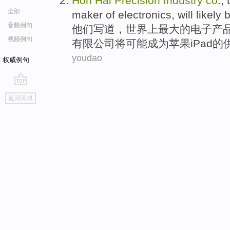
Hon
Hai
Precision
Industry
co
.,
全部
maker
of
electronics
,
will
likely
音频例句
他们
写道，
世界
上
最大
的
电子产
视频例句
有限
公司
将
可能
成为
苹果
iPad的
youdao
权威例句
go
返回词典
top