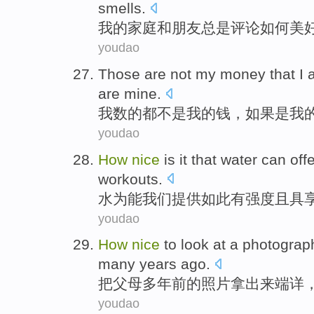
smells
.
我
的
家庭
和
朋友
总是
评论
如何
美
youdao
Those
are
not
my
money
that
I
are
mine
.
我
数
的都
不是
我
的
钱
，
如果
是
我
youdao
How
nice
is it
that
water
can offe
workouts.
水
为
能
我们提供
如此
有
强度
且
具
youdao
How
nice
to look at a
photograp
many years
ago
.
把
父母
多年前
的
照片拿出来端详
youdao