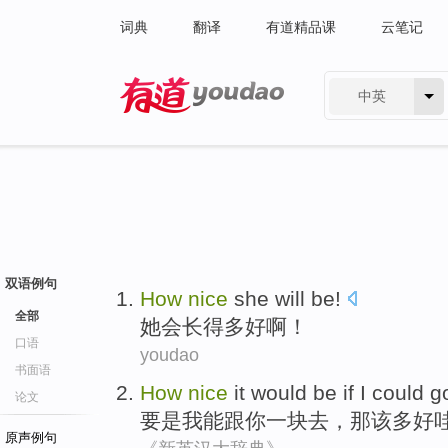
词典
翻译
有道精品课
云笔记
中英
有道 - 网易旗下搜索
双语例句
How
nice
she
will be!
全部
她
会长得
多
好啊！
口语
youdao
书面语
How
nice
it
would be if
I
could
g
论文
要是
我
能
跟
你
一
块去
，
那
该
多
好
原声例句