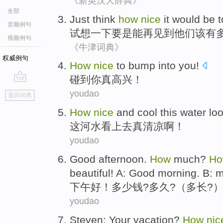
《新英汉大辞典》
全部
Just think
how
nice
it
would
be t
音频例句
试想
一下
要是
能
再
见到
他们
该
有
视频例句
《牛津词典》
权威例句
How
nice
to
bump into
you
!
碰到
你
真
高兴！
go
youdao
返回词典
top
How
nice
and cool
this
water
lo
这
河水
看上去
真
清凉啊！
youdao
Good afternoon
.
How
much
?
Ho
beautiful! A: Good morning. B: 
下午
好
！
多少
钱?
多久
?（
多长
?
youdao
Steven
:
Your
vacation
?
How
nic