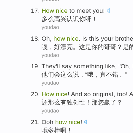
How
nice
to
meet
you
!
多么
高兴
认识
你
呀！
youdao
Oh
,
how
nice
.
Is
this
your
brothe
噢
，
好
漂亮。
这
是
你
的
哥哥
？是
youdao
They
'll
say
something like, "
Oh
,
他们
会
这么
说
，“
哦
，真不错。”
youdao
How
nice
! And so
original
, too!
A
还
那么有
独创性
！
那
您
赢了
？
youdao
Ooh
how
nice
!
哦
多
棒
啊！