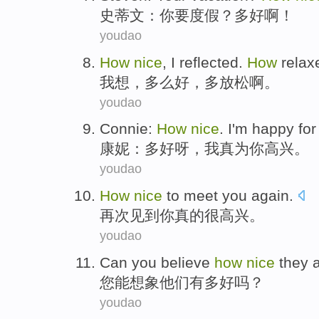
史蒂文
：
你
要度假
？
多
好啊
！
youdao
How
nice
,
I
reflected
.
How
relax
我
想
，
多么
好
，
多
放松啊
。
youdao
Connie
:
How
nice
.
I
'm
happy
for
康妮
：
多
好呀
，
我
真
为
你
高兴
。
youdao
How
nice
to
meet
you
again
.
再次
见到
你
真的
很高兴。
youdao
Can
you
believe
how
nice
they
您
能
想象
他们
有
多
好
吗？
youdao