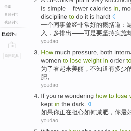
A
co-worker
put
it very
succinctl
全部
is
simple
–
fewer
calories
in
,
mo
音频例句
discipline
to
do
it is hard
!
视频例句
一个
同事曾经
非常
好的
概括
道：
入，
多
排出——
可是
要坚持
实施
权威例句
youdao
How
much
pressure
,
both intern
go
返回词典
top
women
to
lose
weight
in
order
t
为了
看起来美丽，不
知道有
多少
肥。
youdao
If
you
're
wondering
how
to
lose
kept
in
the dark
.
如果
你
正在
担心
如何
减肥
，你
最
youdao