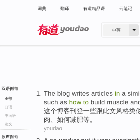
词典
翻译
有道精品课
云笔记
中英
有道 - 网易旗下搜索
双语例句
The
blog
writes
articles
in
a
simi
全部
such as
how
to
build
muscle
an
口语
这个
博客
刊登一些跟此文
风格
类
书面语
肉
、如何减肥
等
。
论文
youdao
原声例句