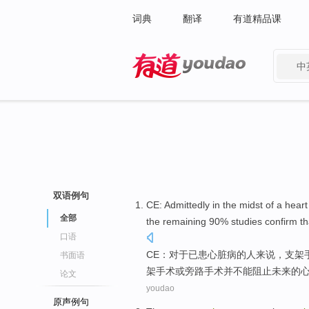
词典
翻译
有道精品课
中
有道 - 网易旗下搜索
双语例句
CE
: Admittedly
in
the
midst
of
a
heart
全部
the remaining 90%
studies
confirm th
口语
CE
：
对于
已患
心脏病
的
人来说，
支架
书面语
架手术或旁路手术并
不能
阻止
未来
的
论文
youdao
原声例句