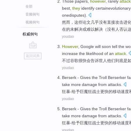
Those
papers
,
however
,
rarely
attack
全部
best
,
they
identify certainevolutionary
音频例句
onedisputes).
然而
，
这些
论文
几乎没有
直接
攻击
进
视频例句
在的未解决或
难以
解决（
没有
人否认
权威例句
youdao
However
,
Google
will soon
tell
the wo
go
increase
the
likelihood
of
an
attack
.
返回词典
top
不过
谷歌
很快
会
告诉
世人
他们
到底是
youdao
Berserk
-
Gives
the Troll
Berserker
fa
take
more
damage
from attacks
.
狂暴
-
给予
巨
魔
狂战士
更快
的
移动
速度
youdao
Berserk
-
Gives
the Troll
Berserker
fa
take
more
damage
from attacks
.
狂暴
-
给予
巨
魔
狂战士
更快
的
移动
速度
youdao