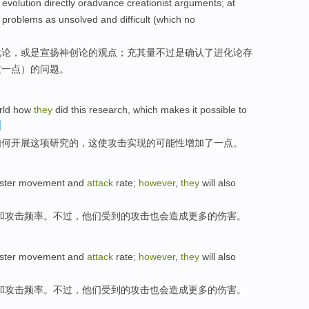
evolution
directly
oradvance
creationist
arguments; at
problems
as unsolved and
difficult
(
which no
化论
，或是宣扬
神创论
的观点；
充其量
不过是
确认
了进化论存
这一点）的
问题
。
rld
how
they
did
this
research
,
which
makes
it possible to
如何
开展
这项
研究
的
，
这
使
攻击实现的
可能性
增加
了
一点。
ster
movement
and
attack
rate
;
however
,
they
will
also
和
攻击
频率
。
不过
，
他们
受到的攻击
也
会
造成
更多
的
伤害
。
ster
movement
and
attack
rate
;
however
,
they
will
also
和
攻击
频率
。
不过
，
他们
受到的攻击
也
会
造成
更多
的
伤害
。