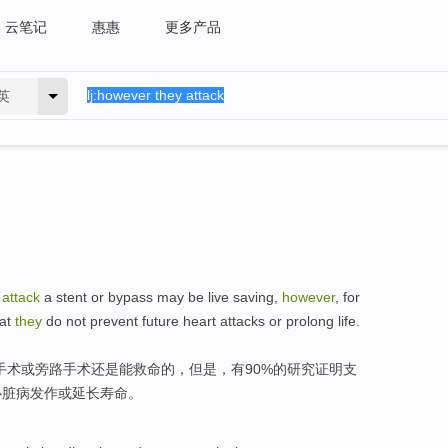
云笔记
惠惠
更多产品
英
attack
a
stent
or
bypass
may be
live
saving
,
however
, for
at
they
do not
prevent
future
heart
attacks
or
prolong
life
.
手术
或
旁路
手术还是
能
救命
的，
但是
，有90%
的
研究
证明
支
心脏病
发作
或
延长
寿命
。