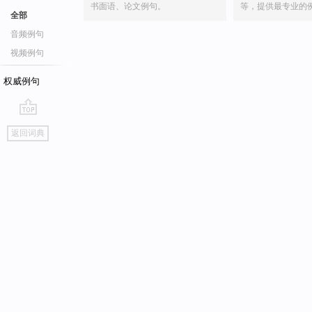
书面语、论文例句。
等，提供最专业的
全部
音频例句
视频例句
权威例句
go
返回词典
top