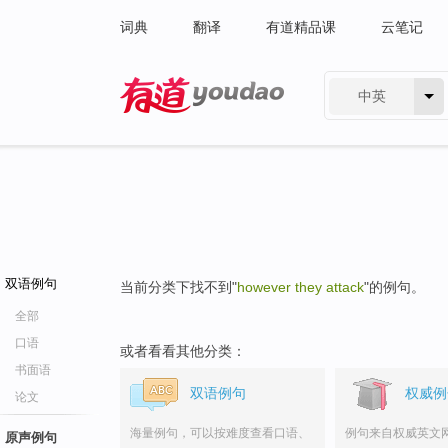
词典
翻译
有道精品课
云笔记
中英
有道 - 网易旗下搜索
双语例句
当前分类下找不到"
however they attack
"的例句。
全部
口语
或者看看其他分类：
书面语
双语例句
权威例
论文
海量例句，可以按难度查看口语、
例句来自权威英文
原声例句