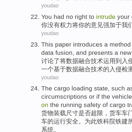
youdao
You
had no
right
to
intrude
your
你
没有
权力
将
你
的
意见
强加
于
我
youdao
This paper
introduces a
method
data
fusion
,
and
presents
a
ne
讨论
了
将数据
融合
技术运用到
入
一个
基于
数据
融合技术的入侵检测机
youdao
The
cargo
loading
state
, such 
circumscriptions or if the vehicl
on
the
running
safety
of
cargo
t
货物
装载
尺寸
是否
超限，货车
车
车
的
运行
安全
。为此
铁科院铁建
系统。