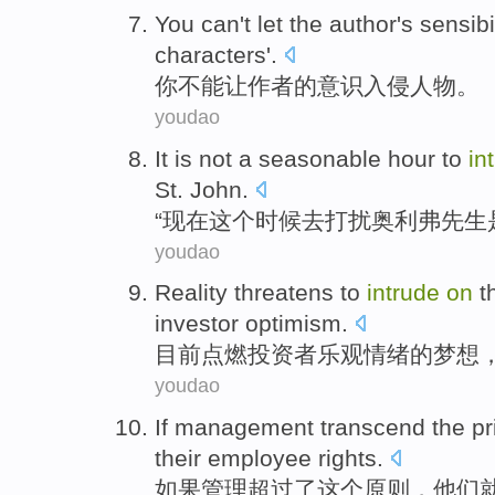
You
can't
let
the author
's
sensibi
characters'
.
你
不能
让
作者
的
意识
入侵
人物
。
youdao
It
is
not a
seasonable hour
to
in
St.
John
.
“
现在
这个
时候
去
打扰
奥利弗
先生
youdao
Reality
threatens
to
intrude
on
t
investor
optimism
.
目前
点燃
投资者
乐观情绪
的
梦想
youdao
If
management
transcend
the
pr
their
employee
rights
.
如果
管理
超过了
这个
原则
，
他们