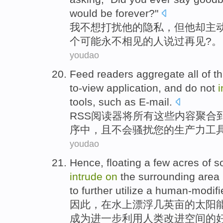
would be
forever
?"
我
不想
打扰
他
的
隐私
，
但
他
却主
个可能永不相见的人
说
过
再见
?。
youdao
Feed
readers aggregate
all
of
th
to-view
application
,
and
do not
tools
,
such as
E-mail.
RSS
阅读器
将
所有
这些
内容
聚合
序
中，
且
不会
骚扰
您
的
生产力
工
youdao
Hence
,
floating
a few
acres
of
s
intrude
on
the
surrounding
area
to
further
utilize a
human-modifi
因此
，
在水上漂浮
几
英亩
的
太阳
成为
进一步
利用
人类
改进
空间
的