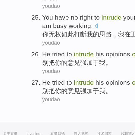
youdao
You
have no
right
to
intrude
your
am busy
working
.
你
无权
如此
打断
我
的
思路
，
我
在
youdao
He tried
to
intrude
his
opinions
别
把
你的
意见
强加于我。
youdao
He tried
to
intrude
his
opinions
别
把
你的
意见
强加于我。
youdao
关于有道
Investors
有道智选
官方博客
技术博客
诚聘英