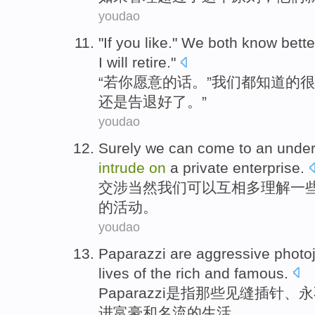
youdao
"
If
you
like
."
We
both
know
better
I
will retire."
“
若
你
愿意的话
。”
我们
都
知道
的很
还是告退好了。”
youdao
Surely
we
can
come
to an
under
intrude
on
a
private enterprise
.
交涉当然
我们
可以
互相多
理解一
的活动。
youdao
Paparazzi are aggressive photoj
lives
of
the
rich
and
famous
.
Paparazzi
是指
那些
见缝插针、永
进
富豪
和
名流
的
生活
。