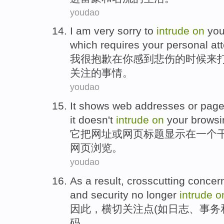
youdao
I
am very
sorry
to
intrude
on
you
which
requires
your
personal
at
我
很
抱歉
在
你
感到
悲伤
的时候
来
关注
的事情。
youdao
It
shows
web addresses
or
pag
it
doesn't
intrude
on
your browsi
它
把
网址
或
网页
标题
显示
在
一个
网页浏览。
youdao
As a
result
,
crosscutting
concer
and
security
no
longer
intrude
o
因此
，
横切
关注点(
如
日志
、
事务
码。