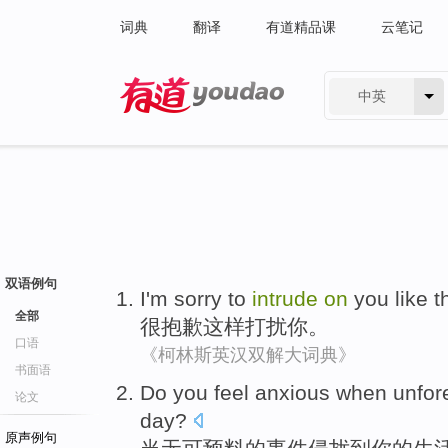
词典
翻译
有道精品课
云笔记
中英
有道 - 网易旗下搜索
双语例句
I'm sorry
to
intrude
on
you
like
th
全部
很
抱歉
这样
打扰
你
。
口语
《柯林斯英汉双解大词典》
书面语
Do
you
feel
anxious
when
unfor
论文
day
?
原声例句