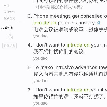
当
无可预料
的
事件
侵扰
到
你
的生
全部
《柯林斯英汉双解大词典》
音频例句
Phone
meetings
get cancelled
o
视频例句
intrude
on
people
's
privacy
.
权威例句
电话
会议
被
取消
或
改革
，
摄像手
youdao
go
I
don't want to
intrude
on
your
m
返回词典
top
我
不想
打扰
你们
的
会议
。
youdao
To
make
intrusive
advances tow
侵入
向着
某地具有
侵犯
性质地
前
youdao
I
don't
want to
intrude
on
you
if
如果
你
很
忙的话
，
我
就
不
打扰
了
youdao