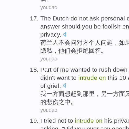
youdao
The Dutch
do not
ask
personal
answer
should
you be
foolish e
privacy
.
荷兰
人
不会
问对方
个人
问题
，
如
隐私，他们
会
拒绝
回答
。
youdao
Part of
me
wanted to
rush down
didn't want to
intrude
on
this
10 
of
grief
.
我
一方面
想
赶到
那里
，
另
一方面
的
悲伤之中。
youdao
I
tried not to
intrude
on
his
priva
asking, "Did
you
ever
say
good