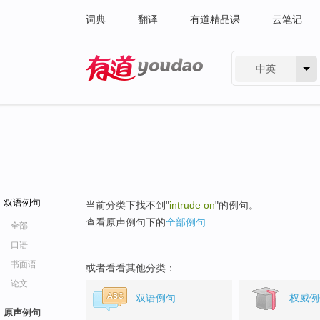
词典
翻译
有道精品课
云笔记
中英
有道 - 网易旗下搜索
双语例句
当前分类下找不到"
intrude on
"的例句。
查看原声例句下的
全部例句
全部
口语
书面语
或者看看其他分类：
论文
双语例句
权威例
原声例句