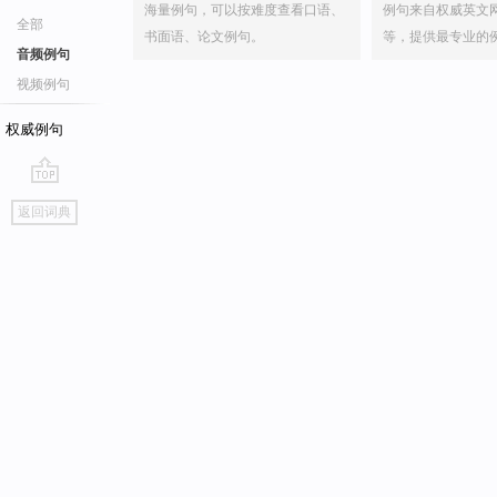
海量例句，可以按难度查看口语、
例句来自权威英文
全部
书面语、论文例句。
等，提供最专业的
音频例句
视频例句
权威例句
go
返回词典
top