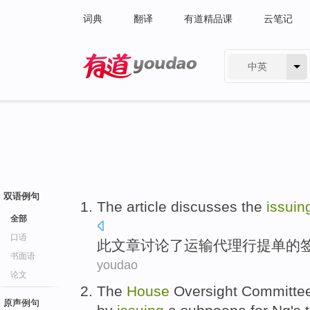
词典
翻译
有道精品课
云笔记
中英
有道 - 网易旗下搜索
双语例句
The
article
discusses
the
issuin
全部
口语
此
文章
讨论
了运输代理行提单
的
书面语
youdao
论文
The
House
Oversight
Committe
原声例句