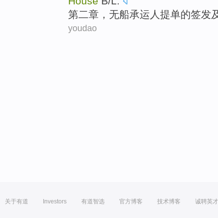
House
B
/L.
第二
章，无船承运人提单
的
签发
youdao
关于有道
Investors
有道智选
官方博客
技术博客
诚聘英