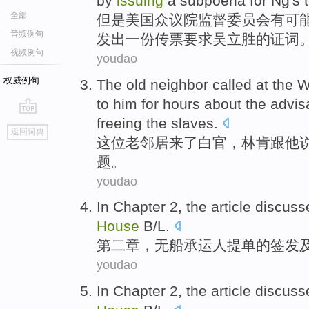
by
issuing
a
subpoena
for Ng
's
全部
但是美国
众议院
监督
委员会
有
可
音频例句
发出
一份
传票
要求吴立胜的证词
视频例句
youdao
权威例句
The old
neighbor called
at
the
W
to
him
for hours
about
the advisa
freeing
the
slaves
.
go
返回词典
top
这位
老
邻居
来
了
白
官，
林肯
跟
他
题。
youdao
In Chapter
2, the article discus
House
B
/L.
第二
章，无船承运人提单
的
签发
youdao
In Chapter
2, the article discus