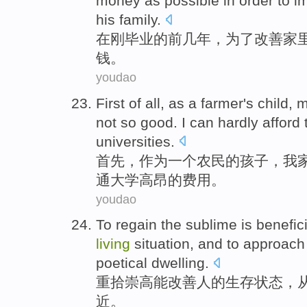
money
as
possible
in order to
i
his family
.
在
刚
毕业
的
前
几年
，
为了
改善
家
钱
。
youdao
First
of all,
as
a
farmer
's
child
, 
not
so
good
. I
can hardly
afford
universities
.
首先
，
作为
一个
农民
的
孩子
，
我
通
大学
高昂
的
费用。
youdao
To regain
the
sublime is benefici
living
situation
, and to
approach
poetical
dwelling.
重
拾
崇高
能
改善
人
的
生存
状态
，
近
。