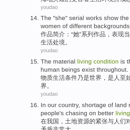
youdao
The "
she
"
serial
works
show
th
women
of
different
backgrounds
作品
简介：“
她
”
系列
作品，
表现
当
生活
处境
。
youdao
The
material
living
condition
is 
human
beings
exist
throughout
.
物质
生活
条件
乃是
世界
，是
人
至
界
。
youdao
In
our country
,
shortage
of
land
people
's chasing
on
better
living
在
我国
，
土地
资源
的
紧张
与
人们
矛盾
非常大。