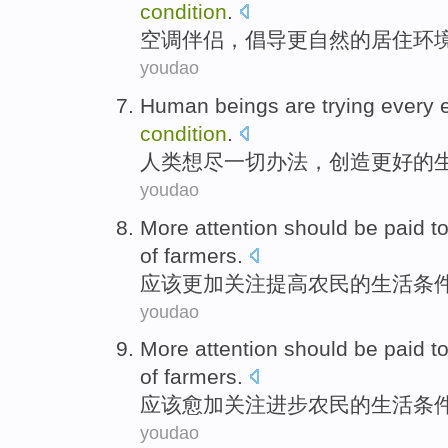
condition
.
空调伴侣
，
倡导
更
自然
的
居住
环
youdao
Human beings
are trying every e
condition
.
人类
想尽一切办法，
创造
更好
的
youdao
More
attention
should be
paid t
of
farmers
.
应该
更加
关注
提高
农民
的
生活
条
youdao
More attention
should be
paid
t
of
farmers
.
应该
愈加关注
进步
农民
的
生活
条
youdao