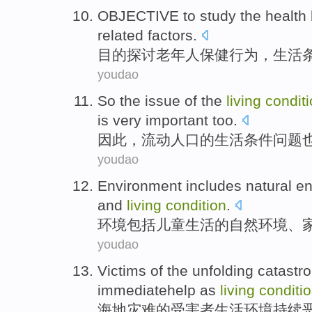
OBJECTIVE
to study
the health
related
factors
.
目的
探讨
老年人
保健
行为
，
生活
youdao
So
the
issue
of
the
living
condit
is very
important
too
.
因此
，
流动
人口
的
生活
条件
问题
youdao
Environment
includes
natural
en
and
living
condition
.
环境
包括儿童生活
的
自然
环境、
youdao
Victims
of the
unfolding catastr
immediatehelp as
living
conditi
海
地
灾难
的
受害者
生活
环境
持续