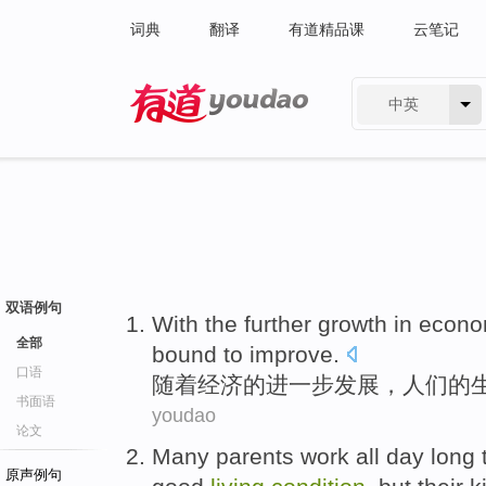
词典
翻译
有道精品课
云笔记
中英
有道 - 网易旗下搜索
双语例句
With the
further
growth
in
econo
全部
bound
to
improve
.
口语
随着
经济
的
进一步
发展
，
人们
的
书面语
youdao
论文
Many
parents
work
all day long
原声例句