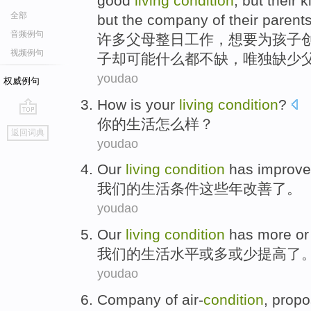
good
living
condition
,
but
their
k
全部
but the
company
of
their parents
音频例句
许多
父母
整日
工作
，
想
要
为
孩子
视频例句
子
却
可能
什么都不
缺，唯独缺少
youdao
权威例句
How is
your
living
condition
?
你
的
生活
怎么样？
go
返回词典
top
youdao
Our
living
condition
has
improv
我们
的
生活
条件
这些年
改善了
。
youdao
Our
living
condition
has
more
or
我们
的
生活
水平
或
多
或
少
提高了
youdao
Company of
air-
condition
,
propo