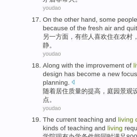
youdao
On the other
hand,
some
peopl
because
of the
fresh
air
and
qui
另
一方面，
有些
人
喜欢
住
在
农村
静
。
youdao
Along with
the
improvement
of
l
design
has
become a
new
focu
planning
.
随着
居住
质量
的
提高
，
庭园景观
点
。
youdao
The current
teaching
and
living
kinds of
teaching
and
living
req
学院
现有
办学
条件
能
同时满足
80