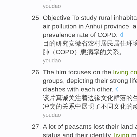
youdao
Objective To
study
rural
inhabit
air
pollution
in Anhui province
,
a
prevalence rate
of
COPD
.
目的
研究
安徽省
农村
居民
居住
环
肺（
COPD
）
患病率
的
关系
。
youdao
The film
focuses on
the
living
co
groups
, depicting their
strong
lif
clashes
with
each other.
该片
真诚
关注
着边缘
文化
群落
的
冲突
的
关系中展现了
不同
文化
的
youdao
A
lot
of
peasants
lost their
land
status
and
their
identity
,
living
m