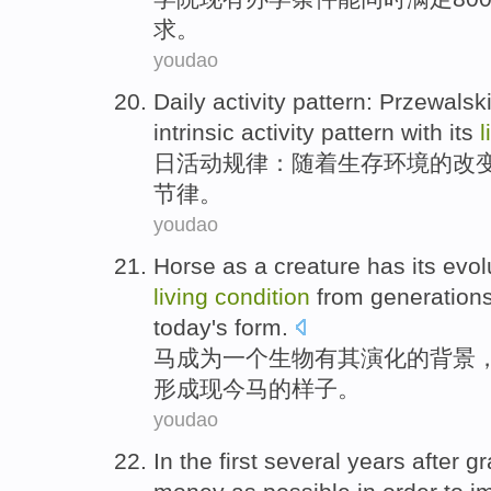
求
。
youdao
Daily
activity
pattern
:
Przewalski
intrinsic activity pattern
with
its
l
日
活动
规律
：
随着
生存
环境
的
改
节律。
youdao
Horse
as
a
creature
has
its
evol
living
condition
from generations
today's
form
.
马成
为
一个
生物
有
其
演化
的
背景
形成
现今
马的
样子
。
youdao
In
the
first
several years
after g