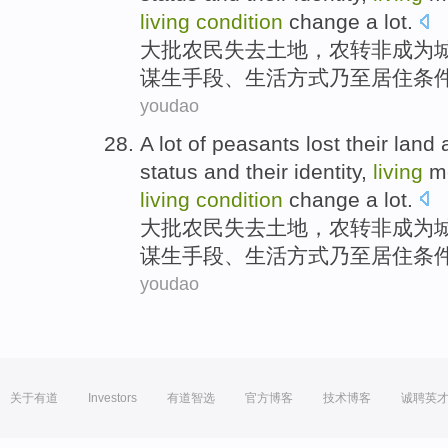
living
condition
change
a
lot
.
大批
农民
失去
土地
，
农转非
成为
谋生
手段
、
生活
方式
乃至
居住
条
youdao
A
lot
of
peasants
lost their
land
status
and
their
identity
,
living
m
living
condition
change
a
lot
.
大批
农民
失去
土地
，
农转非
成为
谋生
手段
、
生活
方式
乃至
居住
条
youdao
关于有道
Investors
有道智选
官方博客
技术博客
诚聘英