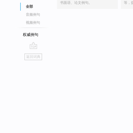
书面语、论文例句。
等，
全部
音频例句
视频例句
权威例句
go
返回词典
top