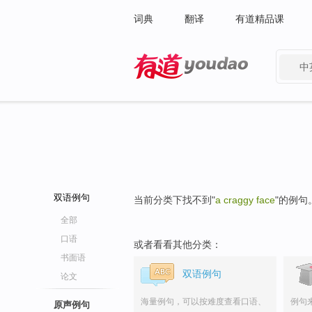
词典
翻译
有道精品课
中
有道 - 网易旗下搜索
双语例句
当前分类下找不到"
a craggy face
"的例句
全部
口语
或者看看其他分类：
书面语
双语例句
论文
海量例句，可以按难度查看口语、
例句
原声例句