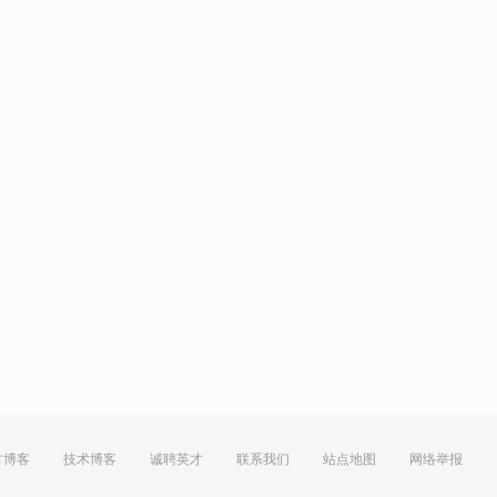
方博客
技术博客
诚聘英才
联系我们
站点地图
网络举报