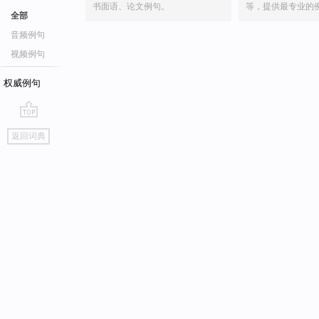
书面语、论文例句。
等，提供最专业的
全部
音频例句
视频例句
权威例句
go
返回词典
top