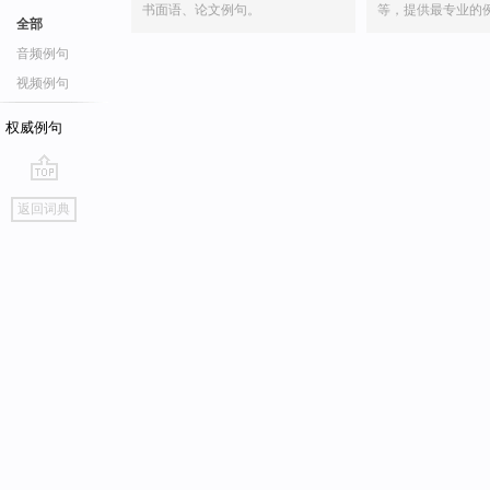
书面语、论文例句。
等，提供最专业的
全部
音频例句
视频例句
权威例句
go
返回词典
top